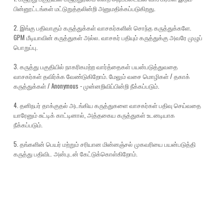
பின்னூட்டங்கள் மட்டுறுத்தலின்றி அனுமதிக்கப்படுகிறது.
2. இங்கு பதிவாகும் கருத்துக்கள் வாசகர்களின் சொந்த கருத்துக்களே.
GPM மீடியாவின் கருத்துகள் அல்ல. வாசகர் பதியும் கருத்துக்கு அவரே முழுப்
பொறுப்பு.
3. கருத்து பகுதியில் நாகரிகமற்ற வார்த்தைகள் பயன்படுத்துவதை
வாசகர்கள் தவிர்க்க வேண்டுகிறோம். மேலும் வசை மொழிகள் / தகாக்
கருத்துக்கள் / Anonymous - முன்னறிவிப்பின்றி நீக்கப்படும்.
4. தனிநபர் தாக்குதல் அடங்கிய கருத்துகளை வாசகர்கள் பதிவு செய்வதை
யாரேனும் சுட்டிக் காட்டினால், அத்தகைய கருத்துகள் உடனடியாக
நீக்கப்படும்.
5. தங்களின் பெயர் மற்றும் சரியான மின்னஞ்சல் முகவரியை பயன்படுத்தி
கருத்து பதிவிட அன்புடன் கேட்டுக்கொள்கிறோம்.