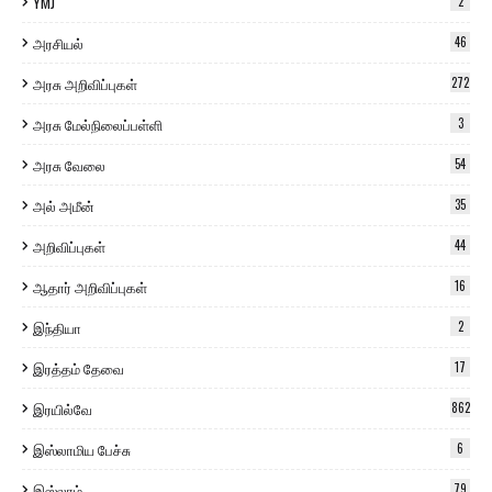
YMJ
2
அரசியல்
46
அரசு அறிவிப்புகள்
272
அரசு மேல்நிலைப்பள்ளி
3
அரசு வேலை
54
அல் அமீன்
35
அறிவிப்புகள்
44
ஆதார் அறிவிப்புகள்
16
இந்தியா
2
இரத்தம் தேவை
17
இரயில்வே
862
இஸ்லாமிய பேச்சு
6
இஸ்லாம்
79