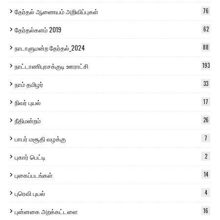
தேர்தல் ஆணையம் அறிவிப்புகள்
76
தேர்தல்களம் 2019
62
நாடாளுமன்ற தேர்தல்_2024
88
நாட்டாணிபுரசக்குடி ஊராட்சி
193
நாம் தமிழர்
33
நிவர் புயல்
17
நீதிமன்றம்
26
பாபர் மசூதி வழக்கு
7
புகார் பெட்டி
2
புகைப்படங்கள்
14
புரெவி புயல்
4
புன்னகை அறக்கட்டளை
16