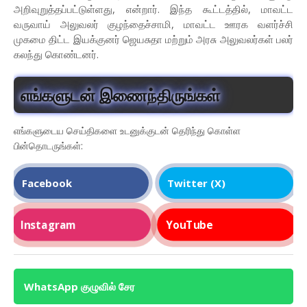
அறிவுறுத்தப்பட்டுள்ளது, என்றார். இந்த கூட்டத்தில், மாவட்ட
வருவாய் அலுவலர் குழந்தைச்சாமி, மாவட்ட ஊரக வளர்ச்சி
முகமை திட்ட இயக்குனர் ஜெயசுதா மற்றும் அரசு அலுவலர்கள் பலர்
கலந்து கொண்டனர்.
எங்களுடன் இணைந்திருங்கள்
எங்களுடைய செய்திகளை உடனுக்குடன் தெரிந்து கொள்ள
பின்தொடருங்கள்:
Facebook
Twitter (X)
Instagram
YouTube
WhatsApp குழுவில் சேர