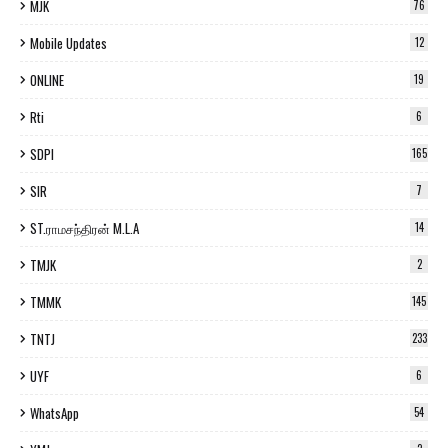
MJK
76
Mobile Updates
12
ONLINE
19
Rti
6
SDPI
165
SIR
7
ST.ராமசந்திரன் M.L.A
14
TMJK
2
TMMK
145
TNTJ
233
UYF
6
WhatsApp
54