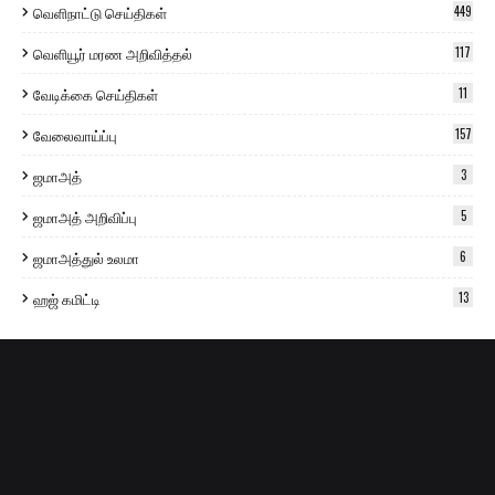
வெளிநாட்டு செய்திகள்
449
வெளியூர் மரண அறிவித்தல்
117
வேடிக்கை செய்திகள்
11
வேலைவாய்ப்பு
157
ஜமாஅத்
3
ஜமாஅத் அறிவிப்பு
5
ஜமாஅத்துல் உலமா
6
ஹஜ் கமிட்டி
13