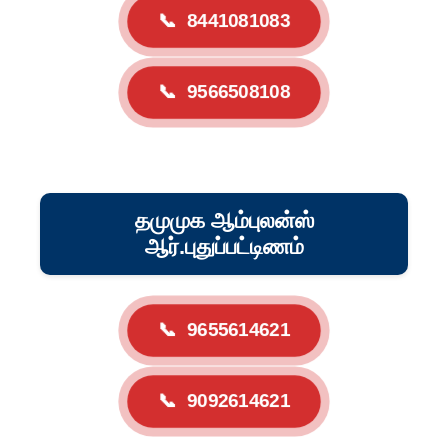
📞
8441081083
📞
9566508108
தமுமுக ஆம்புலன்ஸ்
ஆர்.புதுப்பட்டிணம்
📞
9655614621
📞
9092614621