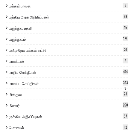
மக்கள் பாதை
2
மத்திய அரசு அறிவிப்புகள்
59
மருத்துவ உதவி
15
மருத்துவம்
124
மனிதநேய மக்கள் கட்சி
20
மாண்டஸ்
3
மாநில செய்திகள்
444
மாவட்ட செய்திகள்
393
8
மின்தடை
23
மீனவர்
260
முக்கிய அறிவிப்புகள்
57
மொபைல்
12