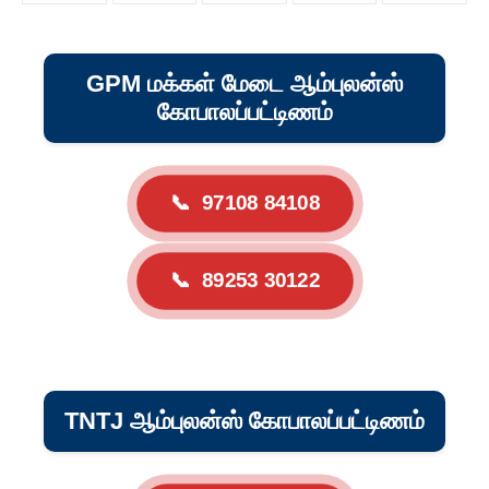
GPM மக்கள் மேடை ஆம்புலன்ஸ்
கோபாலப்பட்டிணம்
📞
97108 84108
📞
89253 30122
TNTJ ஆம்புலன்ஸ் கோபாலப்பட்டிணம்