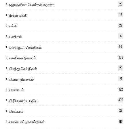
ரஹ்மானியா பெண்கள் மதரஸா
25
ரிசர்வ் வங்கி
13
வங்கி
22
வணிகம்
4
வளைகுடா செய்திகள்
97
வானிலை நிலவரம்
103
விபத்து செய்திகள்
26
விமான நிலையம்
21
விவசாயம்
122
விழிப்புணர்வு பதிவு
465
விளம்பரம்
37
விளையாட்டு செய்திகள்
119