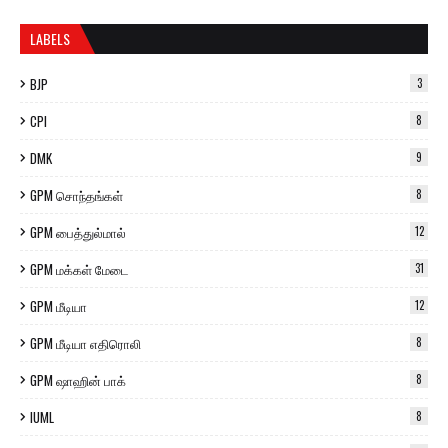
LABELS
BJP
3
CPI
8
DMK
9
GPM சொந்தங்கள்
8
GPM பைத்துல்மால்
12
GPM மக்கள் மேடை
31
GPM மீடியா
12
GPM மீடியா எதிரொலி
8
GPM ஷாஹின் பாக்
8
IUML
8