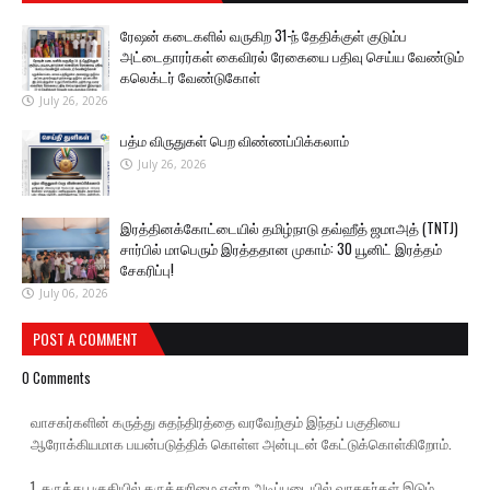
ரேஷன் கடைகளில் வருகிற 31-ந் தேதிக்குள் குடும்ப
அட்டைதாரர்கள் கைவிரல் ரேகையை பதிவு செய்ய வேண்டும்
கலெக்டர் வேண்டுகோள்
July 26, 2026
பத்ம விருதுகள் பெற விண்ணப்பிக்கலாம்
July 26, 2026
இரத்தினக்கோட்டையில் தமிழ்நாடு தவ்ஹீத் ஜமாஅத் (TNTJ)
சார்பில் மாபெரும் இரத்ததான முகாம்: 30 யூனிட் இரத்தம்
சேகரிப்பு!
July 06, 2026
POST A COMMENT
0 Comments
வாசகர்களின் கருத்து சுதந்திரத்தை வரவேற்கும் இந்தப் பகுதியை
ஆரோக்கியமாக பயன்படுத்திக் கொள்ள அன்புடன் கேட்டுக்கொள்கிறோம்.
1. கருத்து பகுதியில் கருத்துரிமை என்ற அடிப்படையில் வாசகர்கள் இடும்