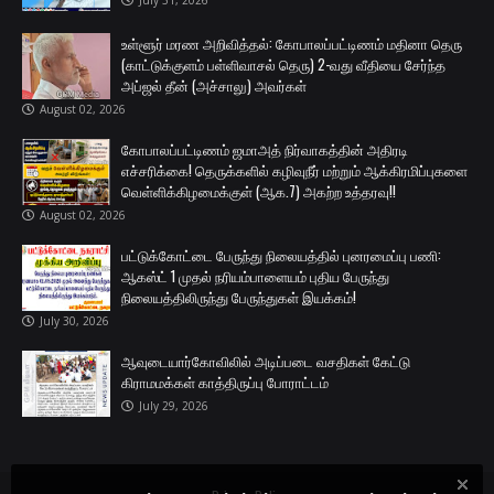
July 31, 2026
உள்ளூர் மரண அறிவித்தல்: கோபாலப்பட்டிணம் மதினா தெரு
(காட்டுக்குளம் பள்ளிவாசல் தெரு) 2-வது வீதியை சேர்ந்த
அப்ஜல் தீன் (அச்சாலு) அவர்கள்
August 02, 2026
கோபாலப்பட்டிணம் ஜமாஅத் நிர்வாகத்தின் அதிரடி
எச்சரிக்கை! தெருக்களில் கழிவுநீர் மற்றும் ஆக்கிரமிப்புகளை
வெள்ளிக்கிழமைக்குள் (ஆக.7) அகற்ற உத்தரவு!!
August 02, 2026
பட்டுக்கோட்டை பேருந்து நிலையத்தில் புனரமைப்பு பணி:
ஆகஸ்ட் 1 முதல் நரியம்பாளையம் புதிய பேருந்து
நிலையத்திலிருந்து பேருந்துகள் இயக்கம்!
July 30, 2026
ஆவுடையார்கோவிலில் அடிப்படை வசதிகள் கேட்டு
கிராமமக்கள் காத்திருப்பு போராட்டம்
July 29, 2026