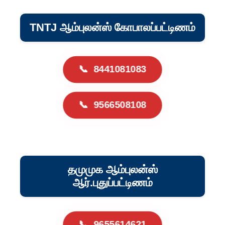
TNTJ ஆம்புலன்ஸ் கோபாலப்பட்டிணம்
📞
8441081083
📞
9566508108
தமுமுக ஆம்புலன்ஸ்
ஆர்.புதுப்பட்டிணம்
📞
9655614621