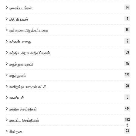
புகைப்படங்கள்
14
புரெவி புயல்
4
புன்னகை அறக்கட்டளை
16
மக்கள் பாதை
2
மத்திய அரசு அறிவிப்புகள்
59
மருத்துவ உதவி
15
மருத்துவம்
124
மனிதநேய மக்கள் கட்சி
20
மாண்டஸ்
3
மாநில செய்திகள்
444
மாவட்ட செய்திகள்
393
8
மின்தடை
23