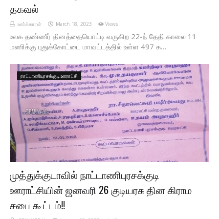
தகவல்
ஊர்க்காரன்
March 18, 2023
Views
உலக தண்ணீர் தினத்தையொட்டி வருகிற 22-ந் தேதி காலை 11
மணிக்கு புதுக்கோட்டை மாவட்டத்தில் உள்ள 497 க…
நாட்டாணிபுரசக்குடி ஊராட்சி
முத்துக்குடாவில் நாட்டாணிபுரசக்குடி
ஊராட்சியின் ஜனவரி 26 குடியரசு தின கிராம
சபை கூட்டம்!!