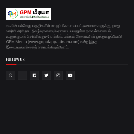
உலகின் பல்வேறு பகுதிகளில் வாழும் கோபாலப்பட்டிணம் மக்களுக்கு, நமது
ஊரின் அன்றாட நிகழ்வுகளையும் ஏனைய பயனுள்ள தகவல்களையும்
உடனுக்குடன் தெரிவிக்கும் நோக்கில், மக்கள் அனைவரின் ஒத்துழைப்போடு
GPM Media (www.gopalappattinam.com) என்ற இந்த
இணையதளத்தைத் தொடங்கியுள்ளோம்.
FOLLOW US