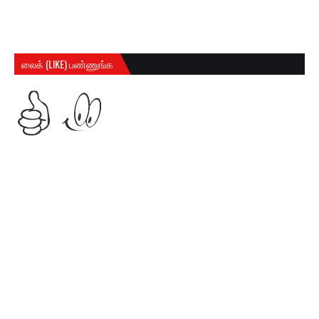
லைக் (LIKE) பண்ணுங்க