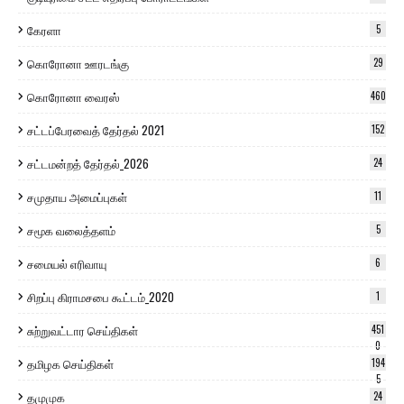
கேரளா
5
கொரோனா ஊரடங்கு
29
கொரோனா வைரஸ்
460
சட்டப்பேரவைத் தேர்தல் 2021
152
சட்டமன்றத் தேர்தல்_2026
24
சமுதாய அமைப்புகள்
11
சமூக வலைத்தளம்
5
சமையல் எரிவாயு
6
சிறப்பு கிராமசபை கூட்டம்_2020
1
சுற்றுவட்டார செய்திகள்
451
0
தமிழக செய்திகள்
194
5
தமுமுக
24