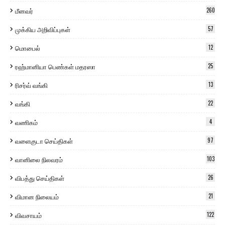
மீனவர்
260
முக்கிய அறிவிப்புகள்
57
மொபைல்
12
ரஹ்மானியா பெண்கள் மதரஸா
25
ரிசர்வ் வங்கி
13
வங்கி
22
வணிகம்
4
வளைகுடா செய்திகள்
97
வானிலை நிலவரம்
103
விபத்து செய்திகள்
26
விமான நிலையம்
21
விவசாயம்
122