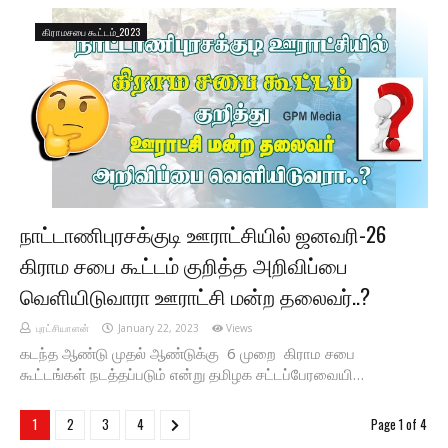
கிராமசபை கூட்டம்_2023
நாட்டாணிபுரசக்குடி ஊராட்சியில் ஜனவரி-26
கிராம சபை கூட்டம் குறித்த அறிவிப்பை
வெளியிடுவாரா ஊராட்சி மன்ற தலைவர்..?
புரட்சியாளன்
January 22, 2023
Views
கடந்த ஆண்டு முதல் ஆண்டுக்கு 6 முறை கிராம சபை
கூட்டங்கள் நடத்தப்படும் என்று தமிழக சட்டப்பேரவையி…
1
2
3
4
Page 1 of 4