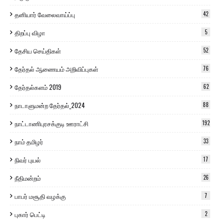
தனியார் வேலைவாய்ப்பு
42
திறப்பு விழா
5
தேசிய செய்திகள்
52
தேர்தல் ஆணையம் அறிவிப்புகள்
76
தேர்தல்களம் 2019
62
நாடாளுமன்ற தேர்தல்_2024
88
நாட்டாணிபுரசக்குடி ஊராட்சி
192
நாம் தமிழர்
33
நிவர் புயல்
17
நீதிமன்றம்
26
பாபர் மசூதி வழக்கு
7
புகார் பெட்டி
2