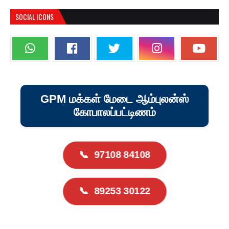
SOCIAL ICONS
GPM மக்கள் மேடை ஆம்புலன்ஸ்
கோபாலப்பட்டிணம்
📞
97108 84108
📞
89253 30122