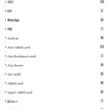
TNTJ
233
UYF
6
WhatsApp
54
YMJ
2
அரசியல்
46
அரசு அறிவிப்புகள்
272
அரசு மேல்நிலைப்பள்ளி
3
அரசு வேலை
54
அல் அமீன்
35
அறிவிப்புகள்
44
ஆதார் அறிவிப்புகள்
16
இந்தியா
2