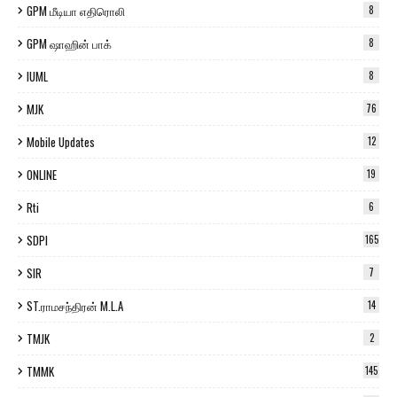
GPM மீடியா எதிரொலி
8
GPM ஷாஹின் பாக்
8
IUML
8
MJK
76
Mobile Updates
12
ONLINE
19
Rti
6
SDPI
165
SIR
7
ST.ராமசந்திரன் M.L.A
14
TMJK
2
TMMK
145