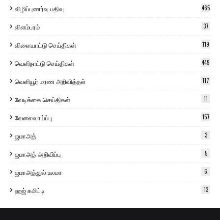
விழிப்புணர்வு பதிவு
465
விளம்பரம்
37
விளையாட்டு செய்திகள்
119
வெளிநாட்டு செய்திகள்
449
வெளியூர் மரண அறிவித்தல்
117
வேடிக்கை செய்திகள்
11
வேலைவாய்ப்பு
157
ஜமாஅத்
3
ஜமாஅத் அறிவிப்பு
5
ஜமாஅத்துல் உலமா
6
ஹஜ் கமிட்டி
13