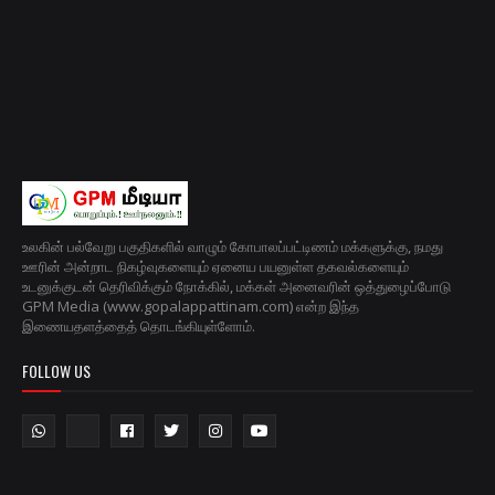
உலகின் பல்வேறு பகுதிகளில் வாழும் கோபாலப்பட்டிணம் மக்களுக்கு, நமது
ஊரின் அன்றாட நிகழ்வுகளையும் ஏனைய பயனுள்ள தகவல்களையும்
உடனுக்குடன் தெரிவிக்கும் நோக்கில், மக்கள் அனைவரின் ஒத்துழைப்போடு
GPM Media (www.gopalappattinam.com) என்ற இந்த
இணையதளத்தைத் தொடங்கியுள்ளோம்.
FOLLOW US