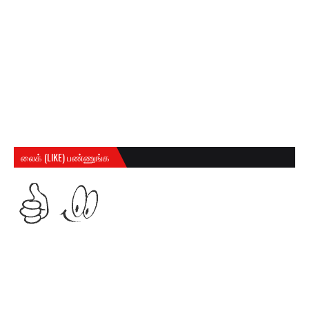
லைக் (LIKE) பண்ணுங்க