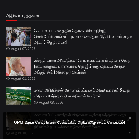
அதிகம் படித்தவை
கோபாலப்பட்டிணத்தில் தெருக்களில் கழிவுநீர்
வெளியேற்றினால் சட்ட நடவடிக்கை: ஜமாஅத் நிர்வாகம் வரும்
ஆக.13 இறுதி கெடு!
August 07, 2026
உள்ளூர் மரண அறிவித்தல்: கோபாலப்பட்டிணம் மதினா தெரு
(காட்டுக்குளம் பள்ளிவாசல் தெரு) 2-வது வீதியை சேர்ந்த
அப்ஜல் தீன் (அச்சாலு) அவர்கள்
August 02, 2026
மரண அறிவித்தல்: கோபாலப்பட்டிணம் அவுலியா நகர் 8-வது
வீதியை சேர்ந்த ரஹிமா அம்மாள் அவர்கள்
August 08, 2026
கோபாலப்பட்டிணத்தில் வீதிகளை ஆக்கிரமித்துள்ள தெரு
நாய்கள்: குழந்தைகள் மற்றும் பொதுமக்கள் பீதி — ஊராட்சி
GPM மீடியா செய்திகளை பேஸ்புக்கில் அறிய கீழே லைக் செய்யவும்!
நிர்வாகம் நடவடிக்கை எடுக்க கோரிக்கை!
August 10, 2026