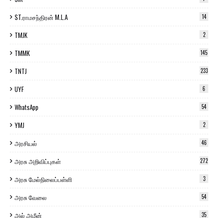
ST.ராமசந்திரன் M.L.A
14
TMJK
2
TMMK
145
TNTJ
233
UYF
6
WhatsApp
54
YMJ
2
அரசியல்
46
அரசு அறிவிப்புகள்
272
அரசு மேல்நிலைப்பள்ளி
3
அரசு வேலை
54
அல் அமீன்
35