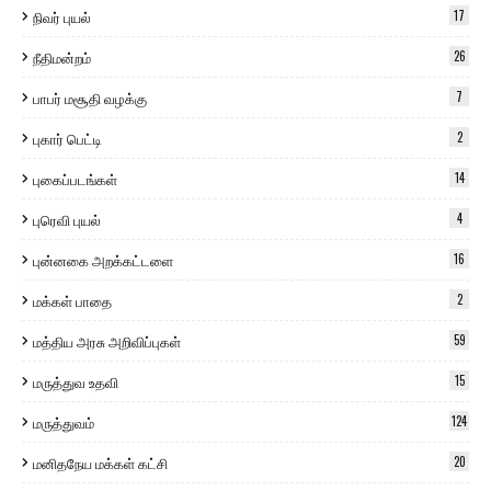
நிவர் புயல்
17
நீதிமன்றம்
26
பாபர் மசூதி வழக்கு
7
புகார் பெட்டி
2
புகைப்படங்கள்
14
புரெவி புயல்
4
புன்னகை அறக்கட்டளை
16
மக்கள் பாதை
2
மத்திய அரசு அறிவிப்புகள்
59
மருத்துவ உதவி
15
மருத்துவம்
124
மனிதநேய மக்கள் கட்சி
20