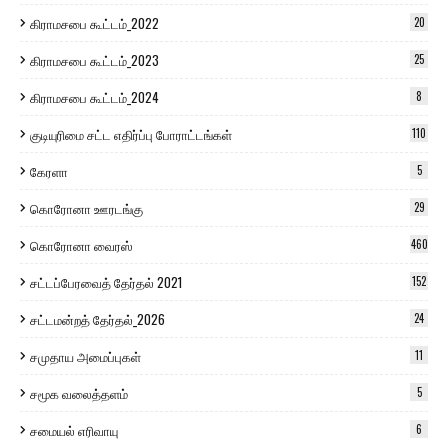
கிராமசபை கூட்டம்_2022
20
கிராமசபை கூட்டம்_2023
25
கிராமசபை கூட்டம்_2024
8
குடியுரிமை சட்ட எதிர்ப்பு போராட்டங்கள்
110
கேரளா
5
கொரோனா ஊரடங்கு
29
கொரோனா வைரஸ்
460
சட்டப்பேரவைத் தேர்தல் 2021
152
சட்டமன்றத் தேர்தல்_2026
24
சமுதாய அமைப்புகள்
11
சமூக வலைத்தளம்
5
சமையல் எரிவாயு
6