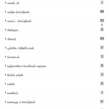
மாண்டஸ்
3
மாநில செய்திகள்
445
மாவட்ட செய்திகள்
393
8
மின்தடை
23
மீனவர்
260
முக்கிய அறிவிப்புகள்
57
மொபைல்
12
ரஹ்மானியா பெண்கள் மதரஸா
25
ரிசர்வ் வங்கி
13
வங்கி
22
வணிகம்
4
வளைகுடா செய்திகள்
97