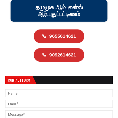
தமுமுக ஆம்புலன்ஸ்
ஆர்.புதுப்பட்டிணம்
📞
9655614621
📞
9092614621
CONTACT FORM