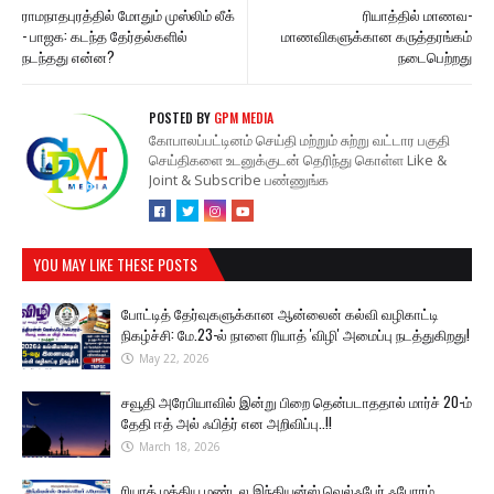
ராமநாதபுரத்தில் மோதும் முஸ்லிம் லீக்
ரியாத்தில் மாணவ-
- பாஜக: கடந்த தேர்தல்களில்
மாணவிகளுக்கான கருத்தரங்கம்
நடந்தது என்ன?
நடைபெற்றது
POSTED BY
GPM MEDIA
கோபாலப்பட்டினம் செய்தி மற்றும் சுற்று வட்டார பகுதி
செய்திகளை உடனுக்குடன் தெரிந்து கொள்ள Like &
Joint & Subscribe பண்ணுங்க
YOU MAY LIKE THESE POSTS
போட்டித் தேர்வுகளுக்கான ஆன்லைன் கல்வி வழிகாட்டி
நிகழ்ச்சி: மே.23-ல் நாளை ரியாத் 'விழி' அமைப்பு நடத்துகிறது!
May 22, 2026
சவூதி அரேபியாவில் இன்று பிறை தென்படாததால் மார்ச் 20-ம்
தேதி ஈத் அல் ஃபித்ர் என அறிவிப்பு..!!
March 18, 2026
ரியாத் மத்திய மண்டல இந்தியன்ஸ் வெல்ஃபேர் ஃபோரம்