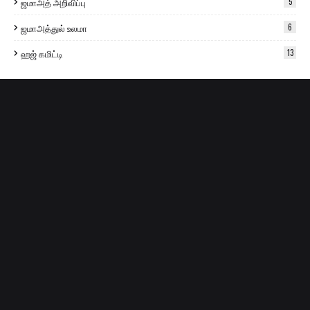
ஜமாஅத் அறிவிப்பு
5
ஜமாஅத்துல் உலமா
6
ஹஜ் கமிட்டி
13