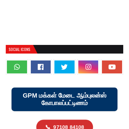
SOCIAL ICONS
GPM மக்கள் மேடை ஆம்புலன்ஸ்
கோபாலப்பட்டிணம்
📞
97108 84108