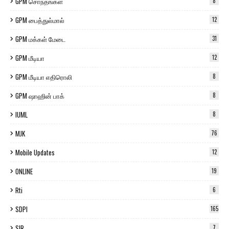
GPM சொந்தங்கள்
8
GPM பைத்துல்மால்
12
GPM மக்கள் மேடை
31
GPM மீடியா
12
GPM மீடியா எதிரொலி
8
GPM ஷாஹின் பாக்
8
IUML
8
MJK
76
Mobile Updates
12
ONLINE
19
Rti
6
SDPI
165
SIR
7