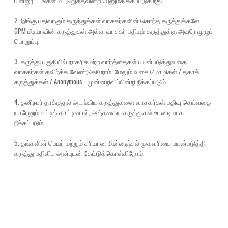
பின்னூட்டங்கள் மட்டுறுத்தலின்றி அனுமதிக்கப்படுகிறது.
2. இங்கு பதிவாகும் கருத்துக்கள் வாசகர்களின் சொந்த கருத்துக்களே.
GPM மீடியாவின் கருத்துகள் அல்ல. வாசகர் பதியும் கருத்துக்கு அவரே முழுப்
பொறுப்பு.
3. கருத்து பகுதியில் நாகரிகமற்ற வார்த்தைகள் பயன்படுத்துவதை
வாசகர்கள் தவிர்க்க வேண்டுகிறோம். மேலும் வசை மொழிகள் / தகாக்
கருத்துக்கள் / Anonymous - முன்னறிவிப்பின்றி நீக்கப்படும்.
4. தனிநபர் தாக்குதல் அடங்கிய கருத்துகளை வாசகர்கள் பதிவு செய்வதை
யாரேனும் சுட்டிக் காட்டினால், அத்தகைய கருத்துகள் உடனடியாக
நீக்கப்படும்.
5. தங்களின் பெயர் மற்றும் சரியான மின்னஞ்சல் முகவரியை பயன்படுத்தி
கருத்து பதிவிட அன்புடன் கேட்டுக்கொள்கிறோம்.