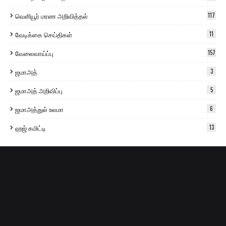
வெளியூர் மரண அறிவித்தல்
117
வேடிக்கை செய்திகள்
11
வேலைவாய்ப்பு
157
ஜமாஅத்
3
ஜமாஅத் அறிவிப்பு
5
ஜமாஅத்துல் உலமா
6
ஹஜ் கமிட்டி
13