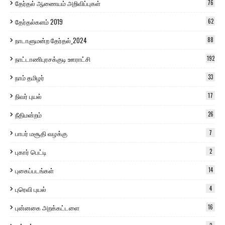
தேர்தல் ஆணையம் அறிவிப்புகள்
76
தேர்தல்களம் 2019
62
நாடாளுமன்ற தேர்தல்_2024
88
நாட்டாணிபுரசக்குடி ஊராட்சி
192
நாம் தமிழர்
33
நிவர் புயல்
17
நீதிமன்றம்
26
பாபர் மசூதி வழக்கு
7
புகார் பெட்டி
2
புகைப்படங்கள்
14
புரெவி புயல்
4
புன்னகை அறக்கட்டளை
16