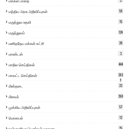
மக்கள் பாதை
2
மத்திய அரசு அறிவிப்புகள்
59
மருத்துவ உதவி
15
மருத்துவம்
124
மனிதநேய மக்கள் கட்சி
20
மாண்டஸ்
3
மாநில செய்திகள்
444
மாவட்ட செய்திகள்
393
8
மின்தடை
23
மீனவர்
260
முக்கிய அறிவிப்புகள்
57
மொபைல்
12
ரஹ்மானியா பெண்கள் மதரஸா
25