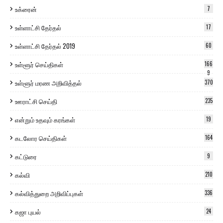
உக்ரைன்
7
உள்ளாட்சி தேர்தல்
17
உள்ளாட்சி தேர்தல் 2019
60
உள்ளூர் செய்திகள்
166
9
உள்ளூர் மரண அறிவித்தல்
370
ஊராட்சி செய்தி
235
என்றும் உதவும் கரங்கள்
19
கடலோர செய்திகள்
164
கட்டுரை
9
கல்வி
210
கல்வித்துறை அறிவிப்புகள்
336
கஜா புயல்
24