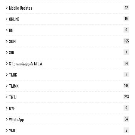
Mobile Updates
12
ONLINE
19
Rti
6
SDPI
165
SIR
7
ST.ராமசந்திரன் M.L.A
14
TMJK
2
TMMK
145
TNTJ
233
UYF
6
WhatsApp
54
YMJ
2