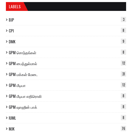
LABELS
BJP
3
CPI
8
DMK
9
GPM சொந்தங்கள்
8
GPM பைத்துல்மால்
12
GPM மக்கள் மேடை
31
GPM மீடியா
12
GPM மீடியா எதிரொலி
8
GPM ஷாஹின் பாக்
8
IUML
8
MJK
76