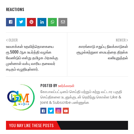
REACTIONS
OLDER
NEWER
உலமாக்கள் உதவித்தொகையை
காரங்காடு சதுப்பு நிலக்காடுகள்
ரூ.5000 ஆக உயர்த்தி வழங்க
சூழல்சுற்றுலா மையத்தை திறக்க
வேண்டும் என்று தமிழக அரசுக்கு
வலியுறுத்தல்
முன்னாள் வக்பு வாரிய தலைவர்
கடிதம் எழுதியுள்ளார்.
POSTED BY
ஊர்க்காரன்
கோபாலப்பட்டினம் செய்தி மற்றும் சுற்று வட்டார பகுதி
செய்திகளை உடனுக்குடன் தெரிந்து கொள்ள Like &
Joint & Subscribe பண்ணுங்க
YOU MAY LIKE THESE POSTS