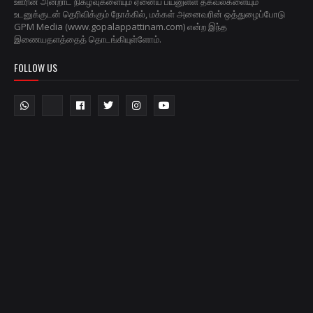
ஊரின் அன்றாட நிகழ்வுகளையும் ஏனைய பயனுள்ள தகவல்களையும்
உடனுக்குடன் தெரிவிக்கும் நோக்கில், மக்கள் அனைவரின் ஒத்துழைப்போடு
GPM Media (www.gopalappattinam.com) என்ற இந்த
இணையதளத்தைத் தொடங்கியுள்ளோம்.
FOLLOW US