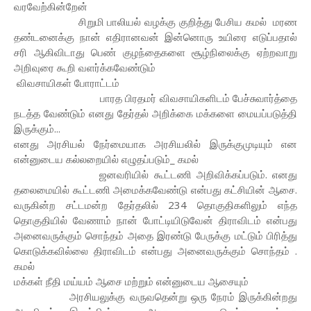
வரவேற்கின்றேன்
சிறுமி பாலியல் வழக்கு குறித்து பேசிய கமல் மரண
தண்டனைக்கு நான் எதிரானவன் இன்னொரு உயிரை எடுப்பதால்
சரி ஆகிவிடாது பெண் குழந்தைகளை சூழ்நிலைக்கு ஏற்றவாறு
அறிவுரை கூறி வளர்க்கவேண்டும்
விவசாயிகள் போராட்டம்
பாரத பிரதமர் விவசாயிகளிடம் பேச்சுவார்த்தை
நடத்த வேண்டும் எனது தேர்தல் அறிக்கை மக்களை மையப்படுத்தி
இருக்கும்...
எனது அரசியல் நேர்மையாக அரசியலில் இருக்குமுடியும் என
என்னுடைய கல்லறையில் எழுதப்படும்_ கமல்
ஜனவரியில் கூட்டணி அறிவிக்கப்படும். எனது
தலைமையில் கூட்டணி அமைக்கவேண்டு என்பது கட்சியின் ஆசை.
வருகின்ற சட்டமன்ற தேர்தலில் 234 தொகுதிகளிலும் எந்த
தொகுதியில் வேணாம் நான் போட்டியிடுவேன் திராவிடம் என்பது
அனைவருக்கும் சொந்தம் அதை இரண்டு பேருக்கு மட்டும் பிரித்து
கொடுக்கவில்லை திராவிடம் என்பது அனைவருக்கும் சொந்தம் .
கமல்
மக்கள் நீதி மய்யம் ஆசை மற்றும் என்னுடைய ஆசையும்
அரசியலுக்கு வருவதென்று ஒரு நேரம் இருக்கின்றது