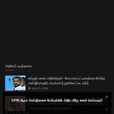
அதிகம் படித்தவை
உள்ளூர் மரண அறிவித்தல்:- கோபாலப்பட்டிணத்தை சேர்ந்த
அலி இப்ராஹிம் அவர்கள் (புதுக்கோட்டையில்)
July 31, 2026
உள்ளூர் மரண அறிவித்தல்: கோபாலப்பட்டிணம் மதினா தெரு
GPM மீடியா செய்திகளை பேஸ்புக்கில் அறிய கீழே லைக் செய்யவும்!
(காட்டுக்குளம் பள்ளிவாசல் தெரு) 2-வது வீதியை சேர்ந்த
அப்ஜல் தீன் (அச்சாலு) அவர்கள்
August 02, 2026