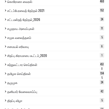
கொரோனா வைரஸ்
460
சட்டப்பேரவைத் தேர்தல் 2021
152
சட்டமன்றத் தேர்தல்_2026
24
சமுதாய அமைப்புகள்
11
சமூக வலைத்தளம்
5
சமையல் எரிவாயு
6
சிறப்பு கிராமசபை கூட்டம்_2020
1
சுற்றுவட்டார செய்திகள்
451
0
தமிழக செய்திகள்
194
5
தமுமுக
24
தனியார் வேலைவாய்ப்பு
42
திறப்பு விழா
5