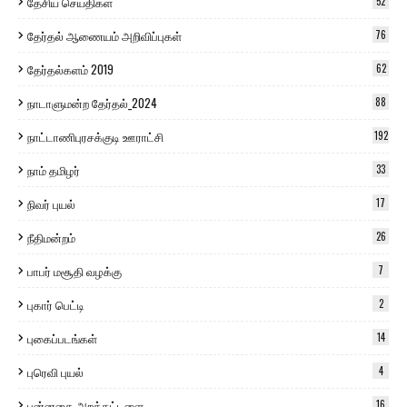
தேசிய செய்திகள்
52
தேர்தல் ஆணையம் அறிவிப்புகள்
76
தேர்தல்களம் 2019
62
நாடாளுமன்ற தேர்தல்_2024
88
நாட்டாணிபுரசக்குடி ஊராட்சி
192
நாம் தமிழர்
33
நிவர் புயல்
17
நீதிமன்றம்
26
பாபர் மசூதி வழக்கு
7
புகார் பெட்டி
2
புகைப்படங்கள்
14
புரெவி புயல்
4
புன்னகை அறக்கட்டளை
16