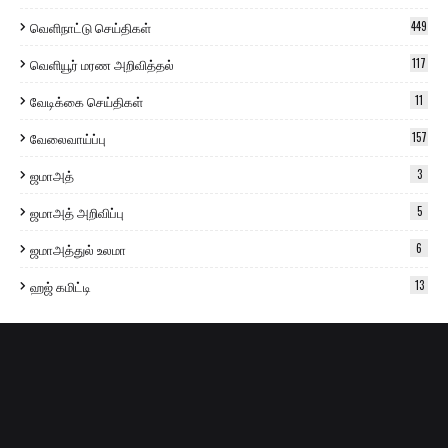
வெளிநாட்டு செய்திகள்
449
வெளியூர் மரண அறிவித்தல்
117
வேடிக்கை செய்திகள்
11
வேலைவாய்ப்பு
157
ஜமாஅத்
3
ஜமாஅத் அறிவிப்பு
5
ஜமாஅத்துல் உலமா
6
ஹஜ் கமிட்டி
13