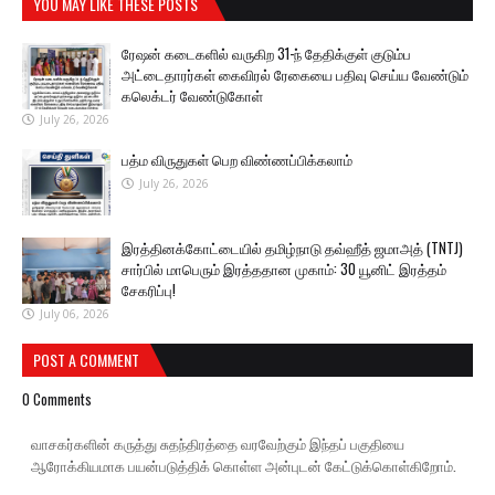
YOU MAY LIKE THESE POSTS
ரேஷன் கடைகளில் வருகிற 31-ந் தேதிக்குள் குடும்ப
அட்டைதாரர்கள் கைவிரல் ரேகையை பதிவு செய்ய வேண்டும்
கலெக்டர் வேண்டுகோள்
July 26, 2026
பத்ம விருதுகள் பெற விண்ணப்பிக்கலாம்
July 26, 2026
இரத்தினக்கோட்டையில் தமிழ்நாடு தவ்ஹீத் ஜமாஅத் (TNTJ)
சார்பில் மாபெரும் இரத்ததான முகாம்: 30 யூனிட் இரத்தம்
சேகரிப்பு!
July 06, 2026
POST A COMMENT
0 Comments
வாசகர்களின் கருத்து சுதந்திரத்தை வரவேற்கும் இந்தப் பகுதியை
ஆரோக்கியமாக பயன்படுத்திக் கொள்ள அன்புடன் கேட்டுக்கொள்கிறோம்.