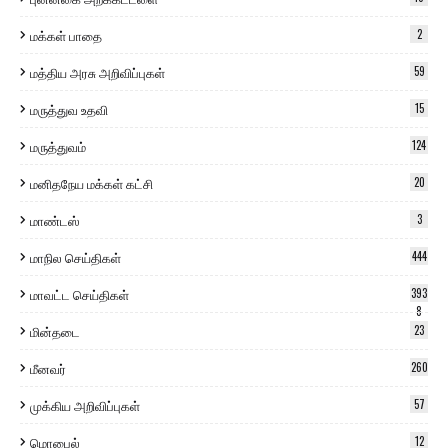
மக்கள் பாதை
2
மத்திய அரசு அறிவிப்புகள்
59
மருத்துவ உதவி
15
மருத்துவம்
124
மனிதநேய மக்கள் கட்சி
20
மாண்டஸ்
3
மாநில செய்திகள்
444
மாவட்ட செய்திகள்
393
8
மின்தடை
23
மீனவர்
260
முக்கிய அறிவிப்புகள்
57
மொபைல்
12