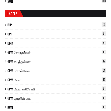
2011
148
LABELS
BJP
3
CPI
8
DMK
9
GPM சொந்தங்கள்
8
GPM பைத்துல்மால்
12
GPM மக்கள் மேடை
31
GPM மீடியா
12
GPM மீடியா எதிரொலி
8
GPM ஷாஹின் பாக்
8
IUML
8