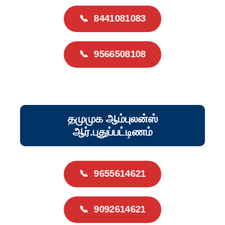
📞
8441081083
📞
9566508108
தமுமுக ஆம்புலன்ஸ்
ஆர்.புதுப்பட்டிணம்
📞
9655614621
📞
9092614621