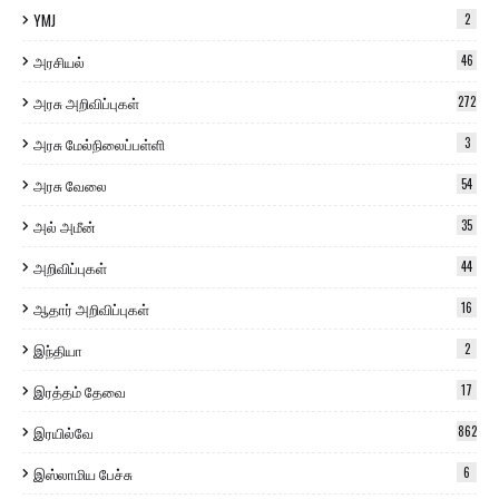
YMJ
2
அரசியல்
46
அரசு அறிவிப்புகள்
272
அரசு மேல்நிலைப்பள்ளி
3
அரசு வேலை
54
அல் அமீன்
35
அறிவிப்புகள்
44
ஆதார் அறிவிப்புகள்
16
இந்தியா
2
இரத்தம் தேவை
17
இரயில்வே
862
இஸ்லாமிய பேச்சு
6