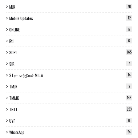
MJK
76
Mobile Updates
12
ONLINE
19
Rti
6
SDPI
165
SIR
7
ST.ராமசந்திரன் M.L.A
14
TMJK
2
TMMK
145
TNTJ
233
UYF
6
WhatsApp
54