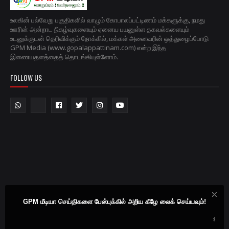
உலகின் பல்வேறு பகுதிகளில் வாழும் கோபாலப்பட்டிணம் மக்களுக்கு, நமது
ஊரின் அன்றாட நிகழ்வுகளையும் ஏனைய பயனுள்ள தகவல்களையும்
உடனுக்குடன் தெரிவிக்கும் நோக்கில், மக்கள் அனைவரின் ஒத்துழைப்போடு
GPM Media (www.gopalappattinam.com) என்ற இந்த
இணையதளத்தைத் தொடங்கியுள்ளோம்.
FOLLOW US
GPM மீடியா செய்திகளை பேஸ்புக்கில் அறிய கீழே லைக் செய்யவும்!