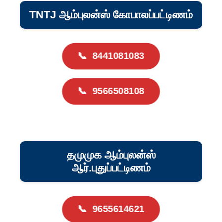
TNTJ ஆம்புலன்ஸ் கோபாலப்பட்டிணம்
📞
8441081083
📞
9566508108
தமுமுக ஆம்புலன்ஸ்
ஆர்.புதுப்பட்டிணம்
📞
9655614621