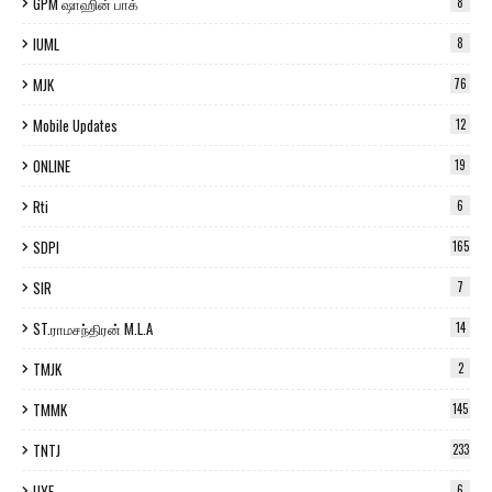
GPM ஷாஹின் பாக்
8
IUML
8
MJK
76
Mobile Updates
12
ONLINE
19
Rti
6
SDPI
165
SIR
7
ST.ராமசந்திரன் M.L.A
14
TMJK
2
TMMK
145
TNTJ
233
UYF
6