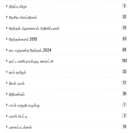
திறப்பு விழா
5
தேசிய செய்திகள்
52
தேர்தல் ஆணையம் அறிவிப்புகள்
76
தேர்தல்களம் 2019
62
நாடாளுமன்ற தேர்தல்_2024
88
நாட்டாணிபுரசக்குடி ஊராட்சி
193
நாம் தமிழர்
33
நிவர் புயல்
17
நீதிமன்றம்
26
பாபர் மசூதி வழக்கு
7
புகார் பெட்டி
2
புகைப்படங்கள்
14