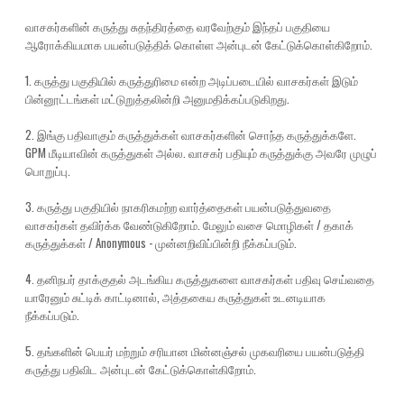
வாசகர்களின் கருத்து சுதந்திரத்தை வரவேற்கும் இந்தப் பகுதியை
ஆரோக்கியமாக பயன்படுத்திக் கொள்ள அன்புடன் கேட்டுக்கொள்கிறோம்.
1. கருத்து பகுதியில் கருத்துரிமை என்ற அடிப்படையில் வாசகர்கள் இடும்
பின்னூட்டங்கள் மட்டுறுத்தலின்றி அனுமதிக்கப்படுகிறது.
2. இங்கு பதிவாகும் கருத்துக்கள் வாசகர்களின் சொந்த கருத்துக்களே.
GPM மீடியாவின் கருத்துகள் அல்ல. வாசகர் பதியும் கருத்துக்கு அவரே முழுப்
பொறுப்பு.
3. கருத்து பகுதியில் நாகரிகமற்ற வார்த்தைகள் பயன்படுத்துவதை
வாசகர்கள் தவிர்க்க வேண்டுகிறோம். மேலும் வசை மொழிகள் / தகாக்
கருத்துக்கள் / Anonymous - முன்னறிவிப்பின்றி நீக்கப்படும்.
4. தனிநபர் தாக்குதல் அடங்கிய கருத்துகளை வாசகர்கள் பதிவு செய்வதை
யாரேனும் சுட்டிக் காட்டினால், அத்தகைய கருத்துகள் உடனடியாக
நீக்கப்படும்.
5. தங்களின் பெயர் மற்றும் சரியான மின்னஞ்சல் முகவரியை பயன்படுத்தி
கருத்து பதிவிட அன்புடன் கேட்டுக்கொள்கிறோம்.