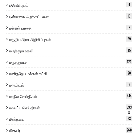
புரெவி புயல்
4
புன்னகை அறக்கட்டளை
16
மக்கள் பாதை
2
மத்திய அரசு அறிவிப்புகள்
59
மருத்துவ உதவி
15
மருத்துவம்
124
மனிதநேய மக்கள் கட்சி
20
மாண்டஸ்
3
மாநில செய்திகள்
444
மாவட்ட செய்திகள்
393
8
மின்தடை
23
மீனவர்
260