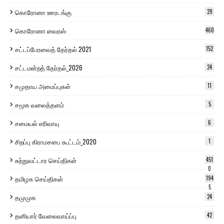
கொரோனா ஊரடங்கு
29
கொரோனா வைரஸ்
460
சட்டப்பேரவைத் தேர்தல் 2021
152
சட்டமன்றத் தேர்தல்_2026
24
சமுதாய அமைப்புகள்
11
சமூக வலைத்தளம்
5
சமையல் எரிவாயு
6
சிறப்பு கிராமசபை கூட்டம்_2020
1
சுற்றுவட்டார செய்திகள்
451
0
தமிழக செய்திகள்
194
5
தமுமுக
24
தனியார் வேலைவாய்ப்பு
42