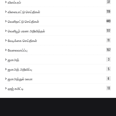
விளம்பரம்
37
விளையாட்டு செய்திகள்
119
வெளிநாட்டு செய்திகள்
449
வெளியூர் மரண அறிவித்தல்
117
வேடிக்கை செய்திகள்
11
வேலைவாய்ப்பு
157
ஜமாஅத்
3
ஜமாஅத் அறிவிப்பு
5
ஜமாஅத்துல் உலமா
6
ஹஜ் கமிட்டி
13