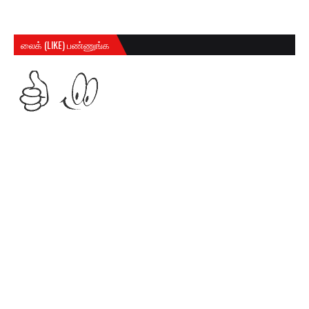
லைக் (LIKE) பண்ணுங்க