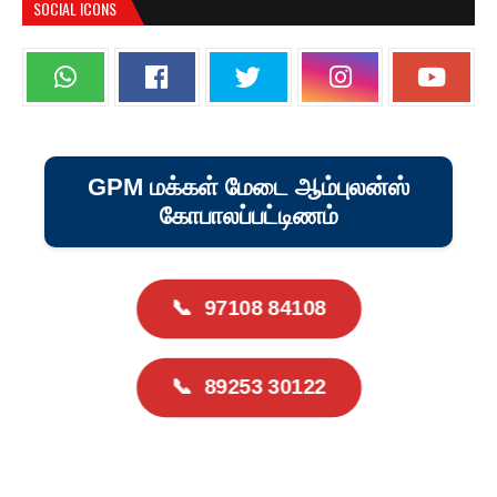
SOCIAL ICONS
GPM மக்கள் மேடை ஆம்புலன்ஸ்
கோபாலப்பட்டிணம்
📞
97108 84108
📞
89253 30122