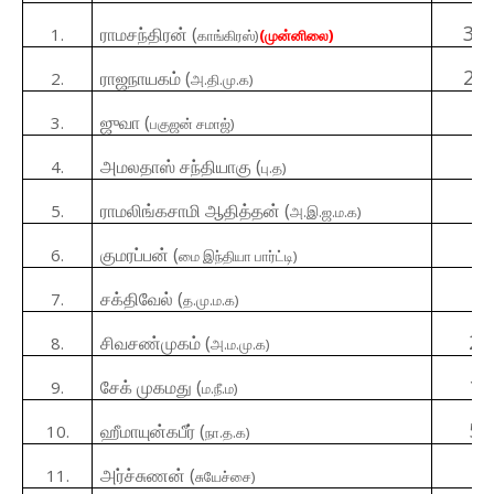
38
ராமசந்திரன்
(
1.
காங்கிரஸ்
)
(முன்னிலை)
27
ராஜநாயகம்
(
2.
அ.தி.மு.க
)
1
ஜுவா
(
3.
பகுஜன் சமாஜ்
)
3
அமலதாஸ் சந்தியாகு
(
4
.
பு.த
)
5
ராமலிங்கசாமி ஆதித்தன்
(
5.
அ
.
இ
.
ஜ
.
ம
.
க
)
1
குமரப்பன்
(
6.
மை இந்தியா பார்ட்டி
)
5
சக்திவேல்
(
7.
த
.
மு
.
ம
.
க
)
27
சிவசண்முகம்
(
8
.
அ.ம.மு.க
)
11
சேக் முகமது
(
9
.
ம
.
நீ
.
ம
)
59
ஹீமாயுன்கபீர்
(
10
.
நா
.
த
.
க
)
5
அர்ச்சுணன்
(
11
.
சுயேச்சை
)