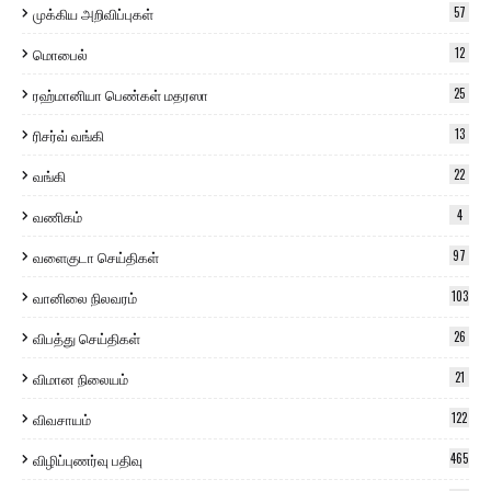
முக்கிய அறிவிப்புகள்
57
மொபைல்
12
ரஹ்மானியா பெண்கள் மதரஸா
25
ரிசர்வ் வங்கி
13
வங்கி
22
வணிகம்
4
வளைகுடா செய்திகள்
97
வானிலை நிலவரம்
103
விபத்து செய்திகள்
26
விமான நிலையம்
21
விவசாயம்
122
விழிப்புணர்வு பதிவு
465