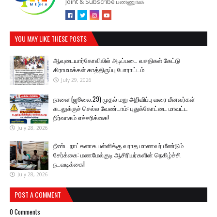
Joint & Subscribe பண்ணுங்க
YOU MAY LIKE THESE POSTS
ஆவுடையார்கோவிலில் அடிப்படை வசதிகள் கேட்டு
கிராமமக்கள் காத்திருப்பு போராட்டம்
July 29, 2026
நாளை (ஜூலை.29) முதல் மறு அறிவிப்பு வரை மீனவர்கள்
கடலுக்குச் செல்ல வேண்டாம்: புதுக்கோட்டை மாவட்ட
நிர்வாகம் எச்சரிக்கை!
July 28, 2026
நீண்ட நாட்களாக பள்ளிக்கு வராத மாணவர் மீண்டும்
சேர்க்கை: மணமேல்குடி ஆசிரியர்களின் நெகிழ்ச்சி
நடவடிக்கை!
July 28, 2026
POST A COMMENT
0 Comments