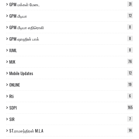
GPM மக்கள் மேடை
31
GPM மீடியா
12
GPM மீடியா எதிரொலி
8
GPM ஷாஹின் பாக்
8
IUML
8
MJK
76
Mobile Updates
12
ONLINE
19
Rti
6
SDPI
165
SIR
7
ST.ராமசந்திரன் M.L.A
14