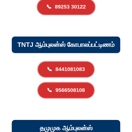
📞
89253 30122
TNTJ ஆம்புலன்ஸ் கோபாலப்பட்டிணம்
📞
8441081083
📞
9566508108
தமுமுக ஆம்புலன்ஸ்