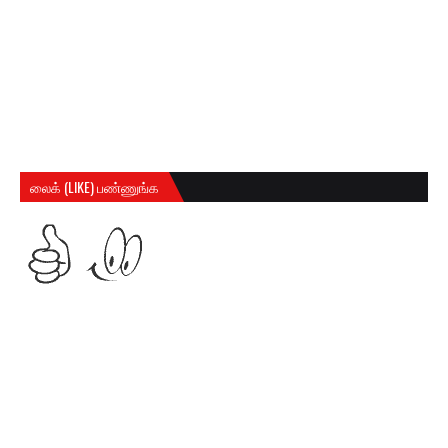
லைக் (LIKE) பண்ணுங்க