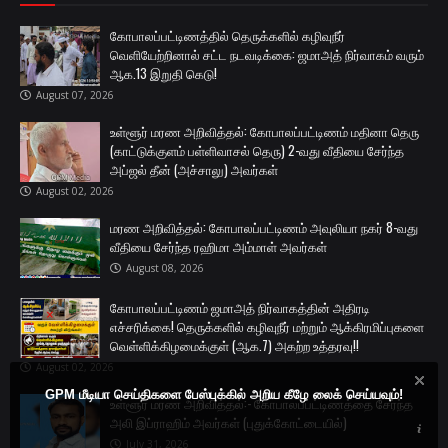
கோபாலப்பட்டிணத்தில் தெருக்களில் கழிவுநீர்
வெளியேற்றினால் சட்ட நடவடிக்கை: ஜமாஅத் நிர்வாகம் வரும்
ஆக.13 இறுதி கெடு!
August 07, 2026
உள்ளூர் மரண அறிவித்தல்: கோபாலப்பட்டிணம் மதினா தெரு
(காட்டுக்குளம் பள்ளிவாசல் தெரு) 2-வது வீதியை சேர்ந்த
அப்ஜல் தீன் (அச்சாலு) அவர்கள்
August 02, 2026
மரண அறிவித்தல்: கோபாலப்பட்டிணம் அவுலியா நகர் 8-வது
வீதியை சேர்ந்த ரஹிமா அம்மாள் அவர்கள்
August 08, 2026
கோபாலப்பட்டிணம் ஜமாஅத் நிர்வாகத்தின் அதிரடி
எச்சரிக்கை! தெருக்களில் கழிவுநீர் மற்றும் ஆக்கிரமிப்புகளை
வெள்ளிக்கிழமைக்குள் (ஆக.7) அகற்ற உத்தரவு!!
August 02, 2026
GPM மீடியா செய்திகளை பேஸ்புக்கில் அறிய கீழே லைக் செய்யவும்!
உள்ளூர் மரண அறிவித்தல்:- கோபாலப்பட்டிணத்தை சேர்ந்த
அலி இப்ராஹிம் அவர்கள் (புதுக்கோட்டையில்)
July 31, 2026