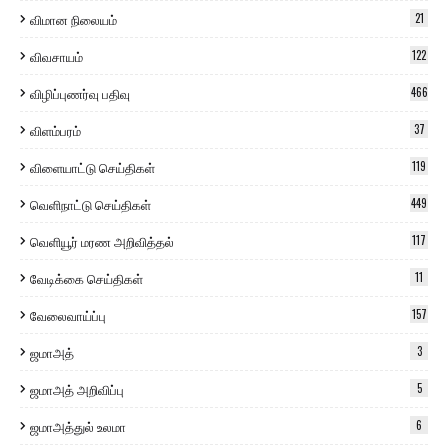
விமான நிலையம்
21
விவசாயம்
122
விழிப்புணர்வு பதிவு
466
விளம்பரம்
37
விளையாட்டு செய்திகள்
119
வெளிநாட்டு செய்திகள்
449
வெளியூர் மரண அறிவித்தல்
117
வேடிக்கை செய்திகள்
11
வேலைவாய்ப்பு
157
ஜமாஅத்
3
ஜமாஅத் அறிவிப்பு
5
ஜமாஅத்துல் உலமா
6