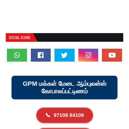
SOCIAL ICONS
GPM மக்கள் மேடை ஆம்புலன்ஸ்
கோபாலப்பட்டிணம்
📞
97108 84108