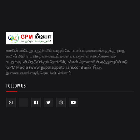
உலகின் பல்வேறு பகுதிகளில் வாழும் கோபாலப்பட்டிணம் மக்களுக்கு, நமது
ஊரின் அன்றாட நிகழ்வுகளையும் ஏனைய பயனுள்ள தகவல்களையும்
உடனுக்குடன் தெரிவிக்கும் நோக்கில், மக்கள் அனைவரின் ஒத்துழைப்போடு
GPM Media (www.gopalappattinam.com) என்ற இந்த
இணையதளத்தைத் தொடங்கியுள்ளோம்.
FOLLOW US