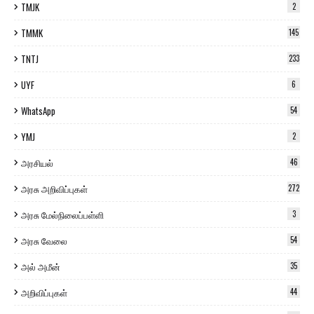
TMJK
2
TMMK
145
TNTJ
233
UYF
6
WhatsApp
54
YMJ
2
அரசியல்
46
அரசு அறிவிப்புகள்
272
அரசு மேல்நிலைப்பள்ளி
3
அரசு வேலை
54
அல் அமீன்
35
அறிவிப்புகள்
44