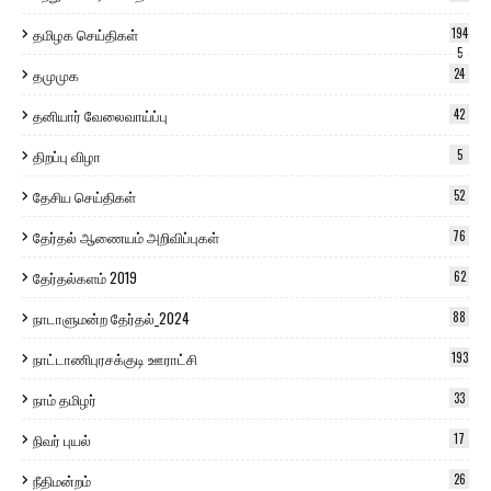
தமிழக செய்திகள்
194
5
தமுமுக
24
தனியார் வேலைவாய்ப்பு
42
திறப்பு விழா
5
தேசிய செய்திகள்
52
தேர்தல் ஆணையம் அறிவிப்புகள்
76
தேர்தல்களம் 2019
62
நாடாளுமன்ற தேர்தல்_2024
88
நாட்டாணிபுரசக்குடி ஊராட்சி
193
நாம் தமிழர்
33
நிவர் புயல்
17
நீதிமன்றம்
26