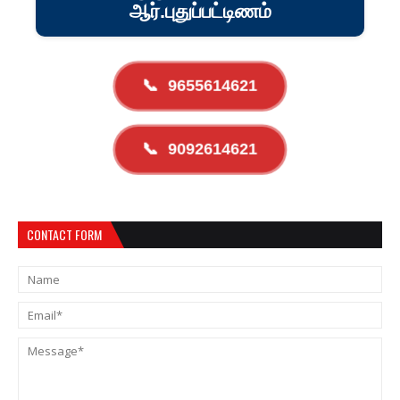
ஆர்.புதுப்பட்டிணம்
📞
9655614621
📞
9092614621
CONTACT FORM