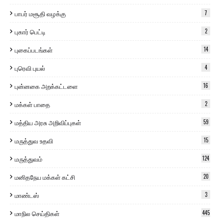
பாபர் மசூதி வழக்கு
7
புகார் பெட்டி
2
புகைப்படங்கள்
14
புரெவி புயல்
4
புன்னகை அறக்கட்டளை
16
மக்கள் பாதை
2
மத்திய அரசு அறிவிப்புகள்
59
மருத்துவ உதவி
15
மருத்துவம்
124
மனிதநேய மக்கள் கட்சி
20
மாண்டஸ்
3
மாநில செய்திகள்
445