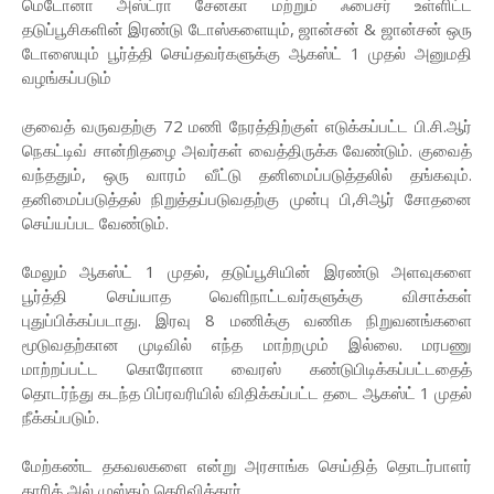
மெடோனா அஸ்ட்ரா சேனகா மற்றும் ஃபைசர் உள்ளிட்ட
தடுப்பூசிகளின் இரண்டு டோஸ்களையும், ஜான்சன் & ஜான்சன் ஒரு
டோஸையும் பூர்த்தி செய்தவர்களுக்கு ஆகஸ்ட் 1 முதல் அனுமதி
வழங்கப்படும்
குவைத் வருவதற்கு 72 மணி நேரத்திற்குள் எடுக்கப்பட்ட பி.சி.ஆர்
நெகட்டிவ் சான்றிதழை அவர்கள் வைத்திருக்க வேண்டும். குவைத்
வந்ததும், ஒரு வாரம் வீட்டு தனிமைப்படுத்தலில் தங்கவும்.
தனிமைப்படுத்தல் நிறுத்தப்படுவதற்கு முன்பு பி,சிஆர் சோதனை
செய்யப்பட வேண்டும்.
மேலும் ஆகஸ்ட் 1 முதல், தடுப்பூசியின் இரண்டு அளவுகளை
பூர்த்தி செய்யாத வெளிநாட்டவர்களுக்கு விசாக்கள்
புதுப்பிக்கப்படாது. இரவு 8 மணிக்கு வணிக நிறுவனங்களை
மூடுவதற்கான முடிவில் எந்த மாற்றமும் இல்லை. மரபணு
மாற்றப்பட்ட கொரோனா வைரஸ் கண்டுபிடிக்கப்பட்டதைத்
தொடர்ந்து கடந்த பிப்ரவரியில் விதிக்கப்பட்ட தடை ஆகஸ்ட் 1 முதல்
நீக்கப்படும்.
மேற்கண்ட தகவலகளை என்று அரசாங்க செய்தித் தொடர்பாளர்
தாரிக் அல் முஸ்தம் தெரிவித்தார்.