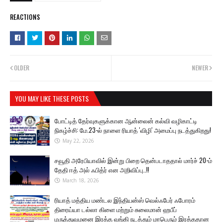
REACTIONS
OLDER
NEWER
YOU MAY LIKE THESE POSTS
போட்டித் தேர்வுகளுக்கான ஆன்லைன் கல்வி வழிகாட்டி
நிகழ்ச்சி: மே.23-ல் நாளை ரியாத் 'விழி' அமைப்பு நடத்துகிறது!
May 22, 2026
சவூதி அரேபியாவில் இன்று பிறை தென்படாததால் மார்ச் 20-ம்
தேதி ஈத் அல் ஃபித்ர் என அறிவிப்பு..!!
March 18, 2026
ரியாத் மத்திய மண்டல இந்தியன்ஸ் வெல்ஃபேர் ஃபோரம்
திரைய்யா டல்லா கிளை மற்றும் சுலைமான் ஹபீப்
மருத்துவமனை இரத்த வங்கி நடத்தும் மாபெரும் இரத்ததான