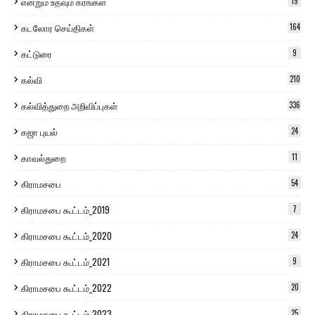
என்றும் உதவும் கரங்கள்
19
கடலோர செய்திகள்
164
கட்டுரை
9
கல்வி
210
கல்வித்துறை அறிவிப்புகள்
336
கஜா புயல்
24
காவல்துறை
11
கிராமசபை
54
கிராமசபை கூட்டம்_2019
7
கிராமசபை கூட்டம்_2020
24
கிராமசபை கூட்டம்_2021
9
கிராமசபை கூட்டம்_2022
20
கிராமசபை கூட்டம்_2023
25