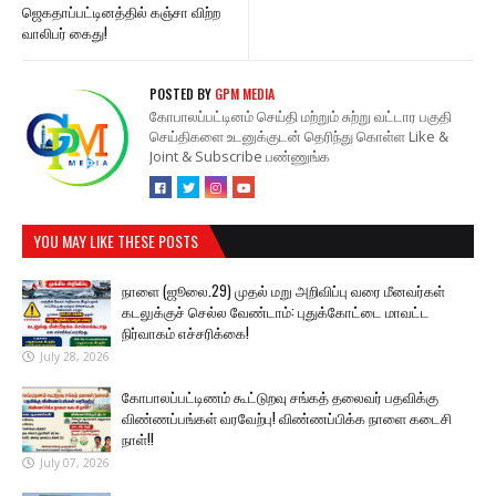
ஜெகதாப்பட்டினத்தில் கஞ்சா விற்ற
வாலிபர் கைது!
POSTED BY
GPM MEDIA
கோபாலப்பட்டினம் செய்தி மற்றும் சுற்று வட்டார பகுதி
செய்திகளை உடனுக்குடன் தெரிந்து கொள்ள Like &
Joint & Subscribe பண்ணுங்க
YOU MAY LIKE THESE POSTS
நாளை (ஜூலை.29) முதல் மறு அறிவிப்பு வரை மீனவர்கள்
கடலுக்குச் செல்ல வேண்டாம்: புதுக்கோட்டை மாவட்ட
நிர்வாகம் எச்சரிக்கை!
July 28, 2026
கோபாலப்பட்டிணம் கூட்டுறவு சங்கத் தலைவர் பதவிக்கு
விண்ணப்பங்கள் வரவேற்பு! விண்ணப்பிக்க நாளை கடைசி
நாள்!!
July 07, 2026