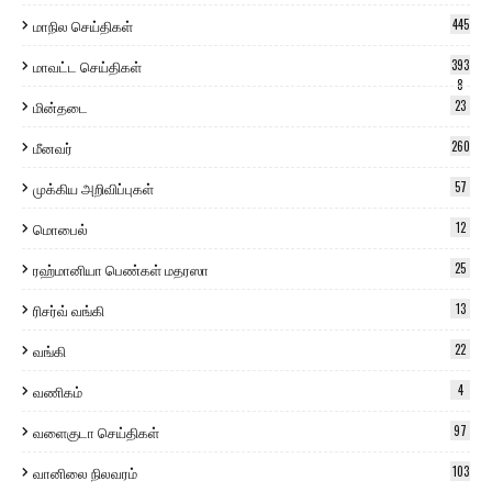
மாநில செய்திகள்
445
மாவட்ட செய்திகள்
393
8
மின்தடை
23
மீனவர்
260
முக்கிய அறிவிப்புகள்
57
மொபைல்
12
ரஹ்மானியா பெண்கள் மதரஸா
25
ரிசர்வ் வங்கி
13
வங்கி
22
வணிகம்
4
வளைகுடா செய்திகள்
97
வானிலை நிலவரம்
103