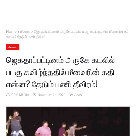
Home
மீனவர்
ஜெகதாப்பட்டினம் அருகே கடலில் படகு கவிழ்ந்ததில் மீனவரின் கதி
என்ன? தேடும் பணி தீவிரம்!
மீனவர்
ஜெகதாப்பட்டினம் அருகே கடலில்
படகு கவிழ்ந்ததில் மீனவரின் கதி
என்ன? தேடும் பணி தீவிரம்!
GPM MEDIA
November 24, 2021
Views