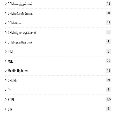
GPM பைத்துல்மால்
12
GPM மக்கள் மேடை
31
GPM மீடியா
12
GPM மீடியா எதிரொலி
8
GPM ஷாஹின் பாக்
8
IUML
8
MJK
76
Mobile Updates
12
ONLINE
19
Rti
6
SDPI
165
SIR
7