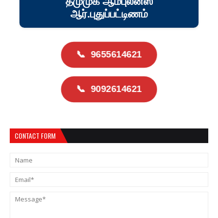
தமுமுக ஆம்புலன்ஸ்
ஆர்.புதுப்பட்டிணம்
📞
9655614621
📞
9092614621
CONTACT FORM