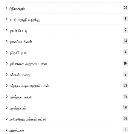
நீதிமன்றம்
26
பாபர் மசூதி வழக்கு
7
புகார் பெட்டி
2
புகைப்படங்கள்
14
புரெவி புயல்
4
புன்னகை அறக்கட்டளை
16
மக்கள் பாதை
2
மத்திய அரசு அறிவிப்புகள்
59
மருத்துவ உதவி
15
மருத்துவம்
124
மனிதநேய மக்கள் கட்சி
20
மாண்டஸ்
3