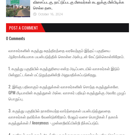
விசைப்படகு, நாட்டுப்படகு மீனவர்கள் கடலுக்கு மீன்பிடிக்க
செல்ல தடை
October 16, 2024
POST A COMMENT
0 Comments
வாசகர்களின் கருத்து சுதந்திரத்தை வரவேற்கும் இந்தப் பகுதியை
ஆரோக்கியமாக பயன்படுத்திக் கொள்ள அன்புடன் கேட்டுக்கொள்கிறோம்.
1. கருத்து பகுதியில் கருத்துரிமை என்ற அடிப்படையில் வாசகர்கள் இடும்
பின்னூட்டங்கள் மட்டுறுத்தலின்றி அனுமதிக்கப்படுகிறது.
2. இங்கு பதிவாகும் கருத்துக்கள் வாசகர்களின் சொந்த கருத்துக்களே.
GPM மீடியாவின் கருத்துகள் அல்ல. வாசகர் பதியும் கருத்துக்கு அவரே முழுப்
பொறுப்பு.
3. கருத்து பகுதியில் நாகரிகமற்ற வார்த்தைகள் பயன்படுத்துவதை
வாசகர்கள் தவிர்க்க வேண்டுகிறோம். மேலும் வசை மொழிகள் / தகாக்
கருத்துக்கள் / Anonymous - முன்னறிவிப்பின்றி நீக்கப்படும்.
4. தனிநபர் தாக்குதல் அடங்கிய கருத்துகளை வாசகர்கள் பதிவு செய்வதை