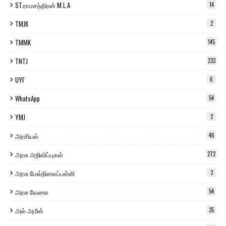
ST.ராமசந்திரன் M.L.A
14
TMJK
2
TMMK
145
TNTJ
233
UYF
6
WhatsApp
54
YMJ
2
அரசியல்
46
அரசு அறிவிப்புகள்
272
அரசு மேல்நிலைப்பள்ளி
3
அரசு வேலை
54
அல் அமீன்
35