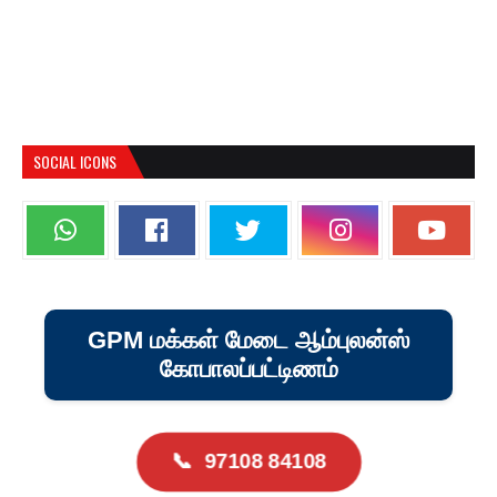
SOCIAL ICONS
GPM மக்கள் மேடை ஆம்புலன்ஸ்
கோபாலப்பட்டிணம்
📞
97108 84108