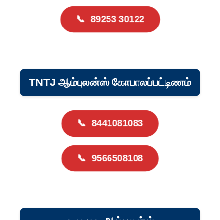
📞
89253 30122
TNTJ ஆம்புலன்ஸ் கோபாலப்பட்டிணம்
📞
8441081083
📞
9566508108