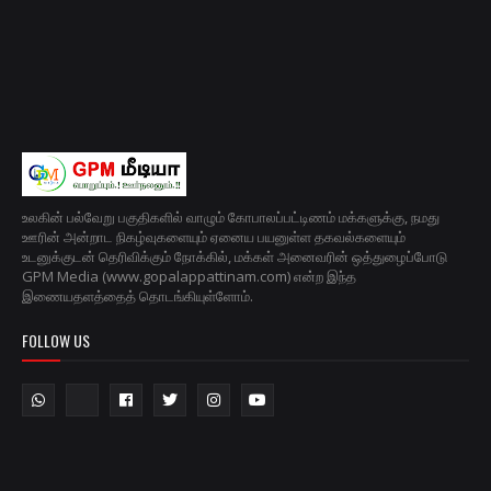
உலகின் பல்வேறு பகுதிகளில் வாழும் கோபாலப்பட்டிணம் மக்களுக்கு, நமது
ஊரின் அன்றாட நிகழ்வுகளையும் ஏனைய பயனுள்ள தகவல்களையும்
உடனுக்குடன் தெரிவிக்கும் நோக்கில், மக்கள் அனைவரின் ஒத்துழைப்போடு
GPM Media (www.gopalappattinam.com) என்ற இந்த
இணையதளத்தைத் தொடங்கியுள்ளோம்.
FOLLOW US