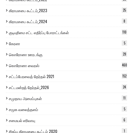
கிராமசபை கூட்டம்_2023
25
கிராமசபை கூட்டம்_2024
8
குடியுரிமை சட்ட எதிர்ப்பு போராட்டங்கள்
110
கேரளா
5
கொரோனா ஊரடங்கு
29
கொரோனா வைரஸ்
460
சட்டப்பேரவைத் தேர்தல் 2021
152
சட்டமன்றத் தேர்தல்_2026
24
சமுதாய அமைப்புகள்
11
சமூக வலைத்தளம்
5
சமையல் எரிவாயு
6
சிறப்பு கிராமசபை கூட்டம்_2020
1