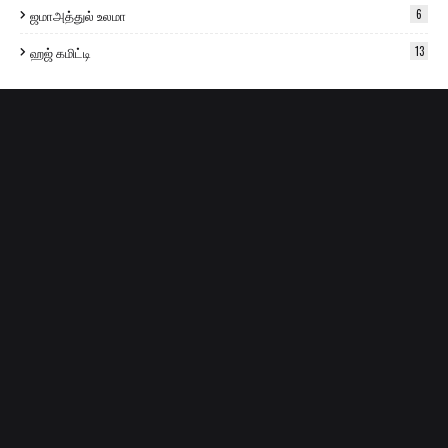
ஜமாஅத்துல் உலமா
6
ஹஜ் கமிட்டி
13