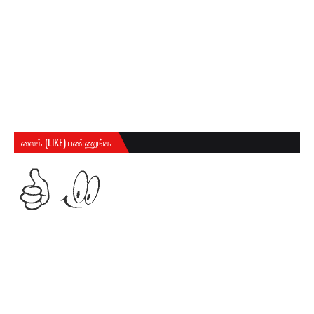
லைக் (LIKE) பண்ணுங்க