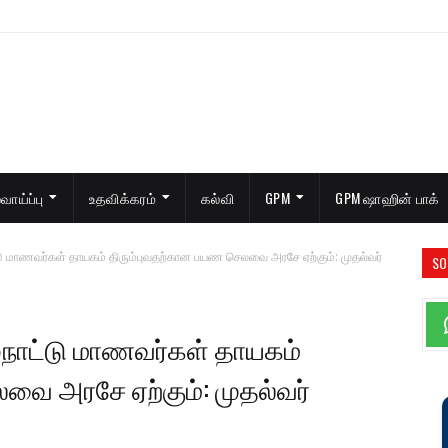
ாய்ப்பு
உதவிக்கரம்
கல்வி
GPM
GPM ஷாஹின் பாக்
ட்டு மாணவர்கள் தாயகம் திரும்புவதற்கான பயண செலவை அரசே ஏற்கும்: முதல்வர்
SO
ழ்நாட்டு மாணவர்கள் தாயகம்
ை அரசே ஏற்கும்: முதல்வர்