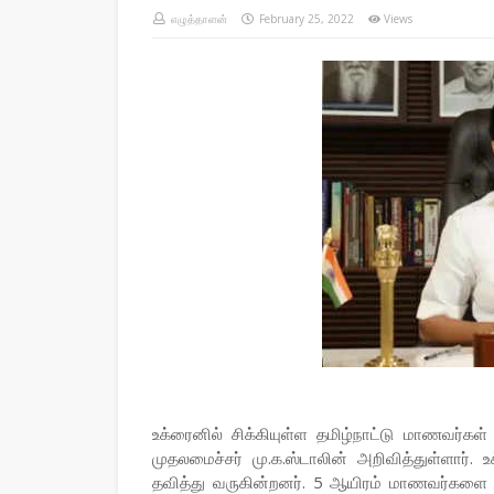
எழுத்தாளன்
February 25, 2022
Views
உக்ரைனில் சிக்கியுள்ள தமிழ்நாட்டு மாணவர்
முதலமைச்சர் மு.க.ஸ்டாலின் அறிவித்துள்ளார்.
தவித்து வருகின்றனர். 5 ஆயிரம் மாணவர்களை மீ