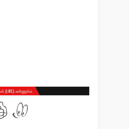
க் (LIKE) பண்ணுங்க