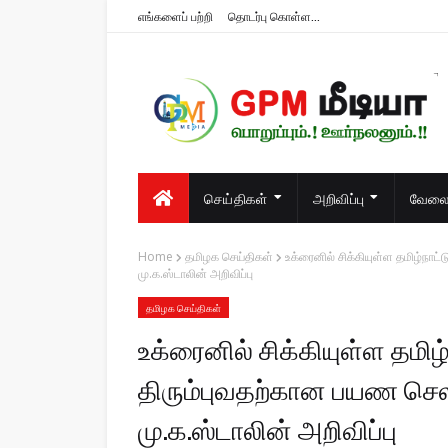
எங்களைப் பற்றி
தொடர்பு கொள்ள...
பொறுப்பும்.! ஊர்நலனும்.!!
செய்திகள்
அறிவிப்பு
வேலைவ
Home
தமிழக செய்திகள்
உக்ரைனில் சிக்கியுள்ள தமிழ்நா
மு.க.ஸ்டாலின் அறிவிப்பு
தமிழக செய்திகள்
உக்ரைனில் சிக்கியுள்ள தமி
திரும்புவதற்கான பயண செலவ
மு.க.ஸ்டாலின் அறிவிப்பு