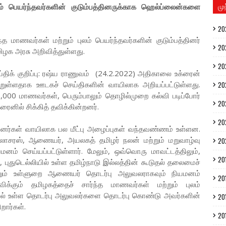
மு
லம் பெயர்ந்தவர்களின் குடும்பத்தினருக்காக ஹெல்ப்லைன்களை
20
ந்த மாணவர்கள் மற்றும் புலம் பெயர்ந்தவர்களின் குடும்பத்தினர்
20
ழக அரசு அறிவித்துள்ளது.
20
ிக் குறிப்பு: ரஷ்ய ராணுவம் (24.2.2022) அதிகாலை உக்ரைன்
்றுள்ளதாக ஊடகச் செய்திகளின் வாயிலாக அறியப்பட்டுள்ளது.
20
,000 மாணவர்கள், பெரும்பாலும் தொழில்முறை கல்வி படிப்போர்
20
்ரைனில் சிக்கித் தவிக்கின்றனர்.
20
ப்பினர்கள் வாயிலாக பல மீட்பு அழைப்புகள் வந்தவண்ணம் உள்ளன.
லாசரஸ், ஆணையர், அயலகத் தமிழர் நலன் மற்றும் மறுவாழ்வு
20
 செய்யப்பட்டுள்ளார். மேலும், ஒவ்வொரு மாவட்டத்திலும்,
20
 புதுடெல்லியில் உள்ள தமிழ்நாடு இல்லத்தின் கூடுதல் தலைமைச்
ம் உள்ளுறை ஆணையர் தொடர்பு அலுவலராகவும் நியமனம்
20
 தவிக்கும் தமிழகத்தைச் சார்ந்த மாணவர்கள் மற்றும் புலம்
ருகில் உள்ள தொடர்பு அலுவலர்களை தொடர்பு கொண்டு அவர்களின்
20
றார்கள்.
20