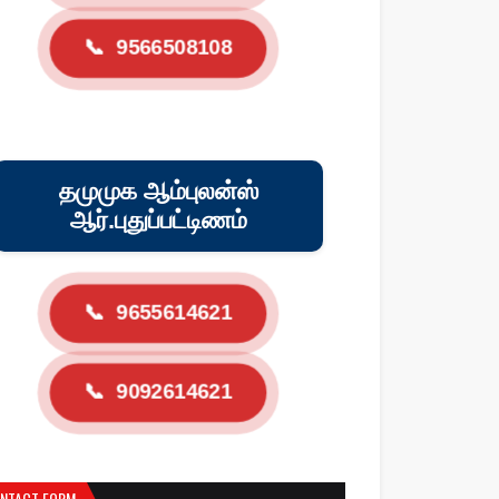
📞
9566508108
தமுமுக ஆம்புலன்ஸ்
ஆர்.புதுப்பட்டிணம்
📞
9655614621
📞
9092614621
NTACT FORM