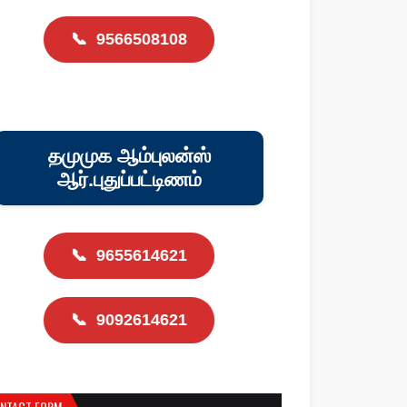
📞
9566508108
தமுமுக ஆம்புலன்ஸ்
ஆர்.புதுப்பட்டிணம்
📞
9655614621
📞
9092614621
NTACT FORM