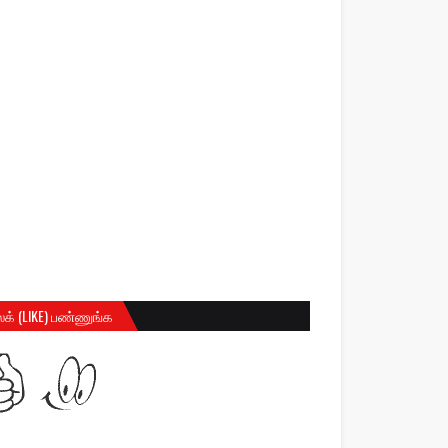
க் (LIKE) பண்ணுங்க