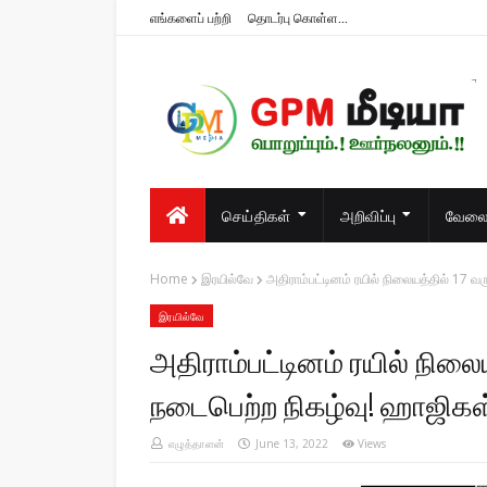
எங்களைப் பற்றி
தொடர்பு கொள்ள...
பொறுப்பும்.! ஊர்நலனும்.!!
செய்திகள்
அறிவிப்பு
வேலைவ
Home
இரயில்வே
அதிராம்பட்டினம் ரயில் நிலையத்தில் 17 வ
இரயில்வே
அதிராம்பட்டினம் ரயில் நிலை
நடைபெற்ற நிகழ்வு! ஹாஜிகள்
எழுத்தாளன்
June 13, 2022
Views