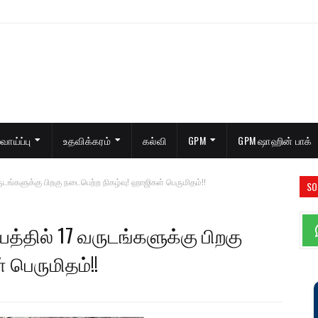
ாய்ப்பு
உதவிக்கரம்
கல்வி
GPM
GPM ஷாஹின் பாக்
ருடங்களுக்கு பிறகு நடைபெற்ற நிகழ்வு! ஹாஜிகள் பெருமிதம்!!
SO
யத்தில் 17 வருடங்களுக்கு பிறகு
 பெருமிதம்!!