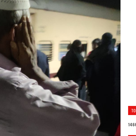
TO
1
4
6