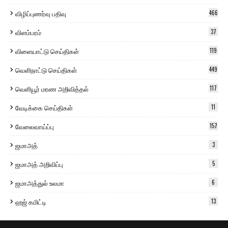
விழிப்புணர்வு பதிவு
466
விளம்பரம்
37
விளையாட்டு செய்திகள்
119
வெளிநாட்டு செய்திகள்
449
வெளியூர் மரண அறிவித்தல்
117
வேடிக்கை செய்திகள்
11
வேலைவாய்ப்பு
157
ஜமாஅத்
3
ஜமாஅத் அறிவிப்பு
5
ஜமாஅத்துல் உலமா
6
ஹஜ் கமிட்டி
13