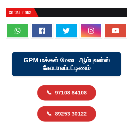
SOCIAL ICONS
GPM மக்கள் மேடை ஆம்புலன்ஸ்
கோபாலப்பட்டிணம்
📞
97108 84108
📞
89253 30122