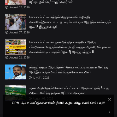
அப்ஜல் தீன் (அச்சாலு) அவர்கள்
August 02, 2026
கோபாலப்பட்டிணத்தில் தெருக்களில் கழிவுநீர்
வெளியேற்றினால் சட்ட நடவடிக்கை: ஜமாஅத் நிர்வாகம் வரும்
ஆக.13 இறுதி கெடு!
August 07, 2026
கோபாலப்பட்டிணம் ஜமாஅத் நிர்வாகத்தின் அதிரடி
எச்சரிக்கை! தெருக்களில் கழிவுநீர் மற்றும் ஆக்கிரமிப்புகளை
வெள்ளிக்கிழமைக்குள் (ஆக.7) அகற்ற உத்தரவு!!
August 02, 2026
உள்ளூர் மரண அறிவித்தல்:- கோபாலப்பட்டிணத்தை சேர்ந்த
அலி இப்ராஹிம் அவர்கள் (புதுக்கோட்டையில்)
July 31, 2026
மரண அறிவித்தல்: கோபாலப்பட்டிணம் அவுலியா நகர் 8-வது
வீதியை சேர்ந்த ரஹிமா அம்மாள் அவர்கள்
August 08, 2026
GPM மீடியா செய்திகளை பேஸ்புக்கில் அறிய கீழே லைக் செய்யவும்!