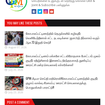
செய்திகளை உடனுக்குடன் தெரிந்து கொள்ள Like &
Joint & Subscribe பண்ணுங்க
YOU MAY LIKE THESE POSTS
கோபாலப்பட்டிணத்தில் தெருக்களில் கழிவுநீர்
வெளியேற்றினால் சட்ட நடவடிக்கை: ஜமாஅத் நிர்வாகம் வரும்
ஆக.13 இறுதி கெடு!
August 07, 2026
கோபாலப்பட்டிணம் மக்களே சட்டவிரோதமாக மோட்டார் மூலம்
குடிநீர் உறிஞ்சினால் இணைப்பு நிரந்தரமாகத் துண்டிப்பு:
ஊராட்சி மன்ற செயலாளர் எச்சரிக்கை!
July 25, 2026
GPM மீடியா செய்தி எதிரொலி!கோபாலப்பட்டிணத்தில் குடிநீர்
குழாய் வால்வு சீரமைப்பு: ஊராட்சி செயலாளருக்கு
பொதுமக்கள் பாராட்டு!!
July 23, 2026
POST A COMMENT