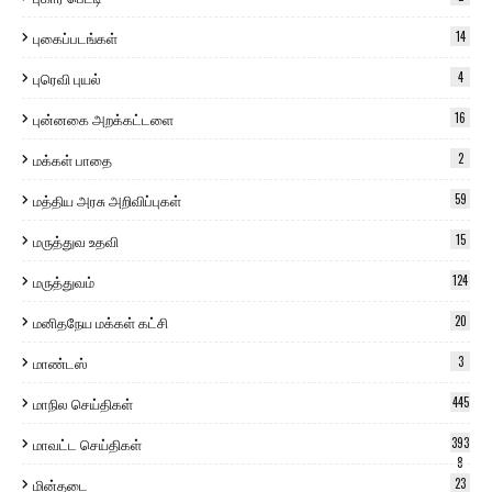
புகைப்படங்கள்
14
புரெவி புயல்
4
புன்னகை அறக்கட்டளை
16
மக்கள் பாதை
2
மத்திய அரசு அறிவிப்புகள்
59
மருத்துவ உதவி
15
மருத்துவம்
124
மனிதநேய மக்கள் கட்சி
20
மாண்டஸ்
3
மாநில செய்திகள்
445
மாவட்ட செய்திகள்
393
8
மின்தடை
23