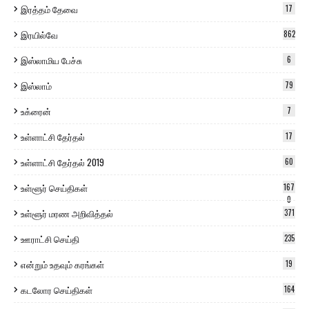
இரத்தம் தேவை
17
இரயில்வே
862
இஸ்லாமிய பேச்சு
6
இஸ்லாம்
79
உக்ரைன்
7
உள்ளாட்சி தேர்தல்
17
உள்ளாட்சி தேர்தல் 2019
60
உள்ளூர் செய்திகள்
167
0
உள்ளூர் மரண அறிவித்தல்
371
ஊராட்சி செய்தி
235
என்றும் உதவும் கரங்கள்
19
கடலோர செய்திகள்
164