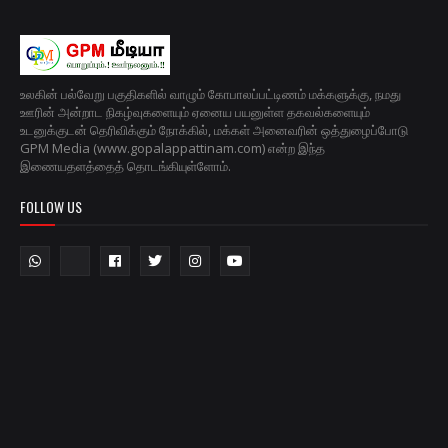
உலகின் பல்வேறு பகுதிகளில் வாழும் கோபாலப்பட்டிணம் மக்களுக்கு, நமது
ஊரின் அன்றாட நிகழ்வுகளையும் ஏனைய பயனுள்ள தகவல்களையும்
உடனுக்குடன் தெரிவிக்கும் நோக்கில், மக்கள் அனைவரின் ஒத்துழைப்போடு
GPM Media (www.gopalappattinam.com) என்ற இந்த
இணையதளத்தைத் தொடங்கியுள்ளோம்.
FOLLOW US