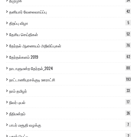
தமுமுக
தனியார் வேலைவாய்ப்பு
42
திறப்பு விழா
5
தேசிய செய்திகள்
52
தேர்தல் ஆணையம் அறிவிப்புகள்
76
தேர்தல்களம் 2019
62
நாடாளுமன்ற தேர்தல்_2024
88
நாட்டாணிபுரசக்குடி ஊராட்சி
193
நாம் தமிழர்
33
நிவர் புயல்
17
நீதிமன்றம்
26
பாபர் மசூதி வழக்கு
7
புகார் பெட்டி
2