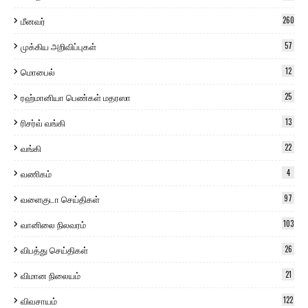
மீனவர்
260
முக்கிய அறிவிப்புகள்
57
மொபைல்
12
ரஹ்மானியா பெண்கள் மதரஸா
25
ரிசர்வ் வங்கி
13
வங்கி
22
வணிகம்
4
வளைகுடா செய்திகள்
97
வானிலை நிலவரம்
103
விபத்து செய்திகள்
26
விமான நிலையம்
21
விவசாயம்
122