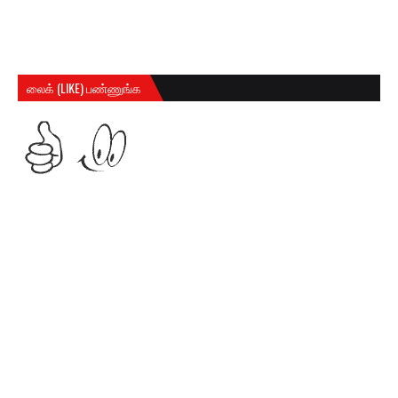
லைக் (LIKE) பண்ணுங்க