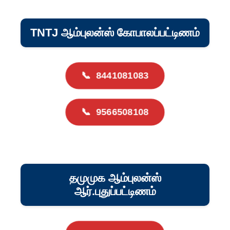
TNTJ ஆம்புலன்ஸ் கோபாலப்பட்டிணம்
📞
8441081083
📞
9566508108
தமுமுக ஆம்புலன்ஸ்
ஆர்.புதுப்பட்டிணம்