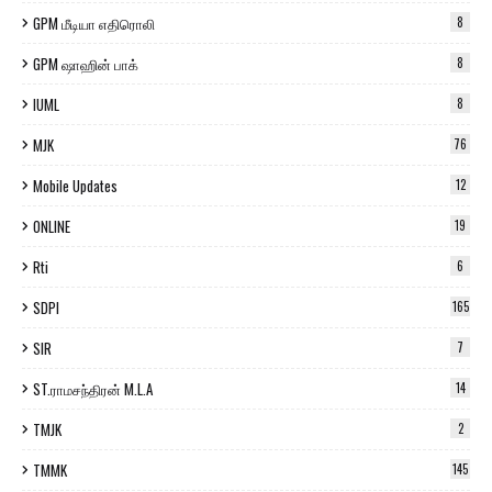
GPM மீடியா எதிரொலி
8
GPM ஷாஹின் பாக்
8
IUML
8
MJK
76
Mobile Updates
12
ONLINE
19
Rti
6
SDPI
165
SIR
7
ST.ராமசந்திரன் M.L.A
14
TMJK
2
TMMK
145