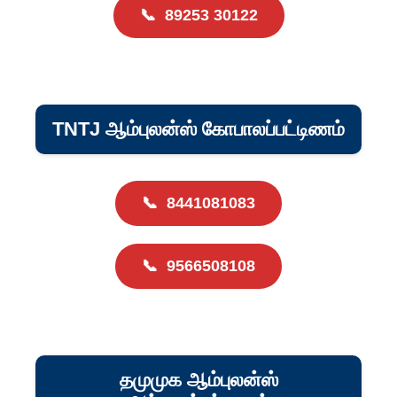
📞
89253 30122
TNTJ ஆம்புலன்ஸ் கோபாலப்பட்டிணம்
📞
8441081083
📞
9566508108
தமுமுக ஆம்புலன்ஸ்