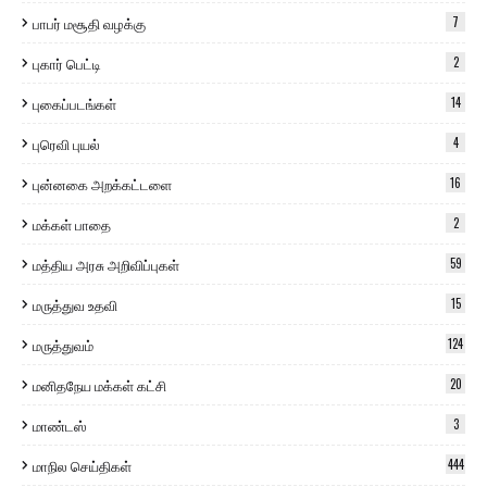
பாபர் மசூதி வழக்கு
7
புகார் பெட்டி
2
புகைப்படங்கள்
14
புரெவி புயல்
4
புன்னகை அறக்கட்டளை
16
மக்கள் பாதை
2
மத்திய அரசு அறிவிப்புகள்
59
மருத்துவ உதவி
15
மருத்துவம்
124
மனிதநேய மக்கள் கட்சி
20
மாண்டஸ்
3
மாநில செய்திகள்
444