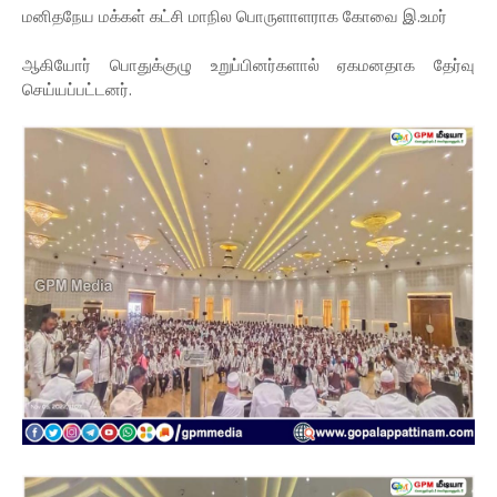
மனிதநேய மக்கள் கட்சி மாநில பொருளாளராக கோவை இ.உமர்
ஆகியோர் பொதுக்குழு உறுப்பினர்களால் ஏகமனதாக தேர்வு
செய்யப்பட்டனர்.