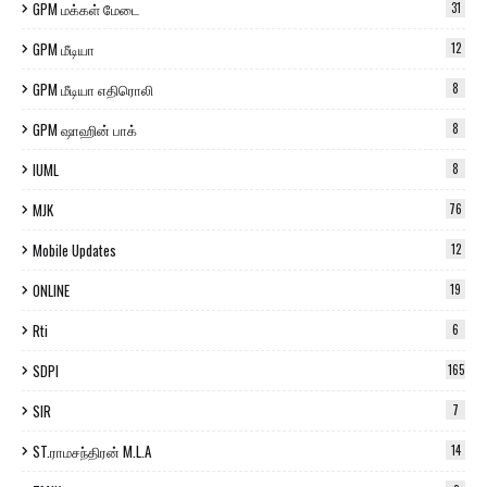
GPM மக்கள் மேடை
31
GPM மீடியா
12
GPM மீடியா எதிரொலி
8
GPM ஷாஹின் பாக்
8
IUML
8
MJK
76
Mobile Updates
12
ONLINE
19
Rti
6
SDPI
165
SIR
7
ST.ராமசந்திரன் M.L.A
14