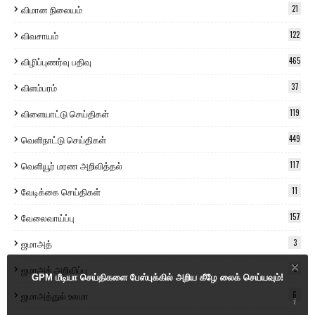
விமான நிலையம்
21
விவசாயம்
122
விழிப்புணர்வு பதிவு
465
விளம்பரம்
37
விளையாட்டு செய்திகள்
119
வெளிநாட்டு செய்திகள்
449
வெளியூர் மரண அறிவித்தல்
117
வேடிக்கை செய்திகள்
11
வேலைவாய்ப்பு
157
ஜமாஅத்
3
ஜமாஅத் அறிவிப்பு
5
GPM மீடியா செய்திகளை பேஸ்புக்கில் அறிய கீழே லைக் செய்யவும்!
ஜமாஅத்துல் உலமா
6