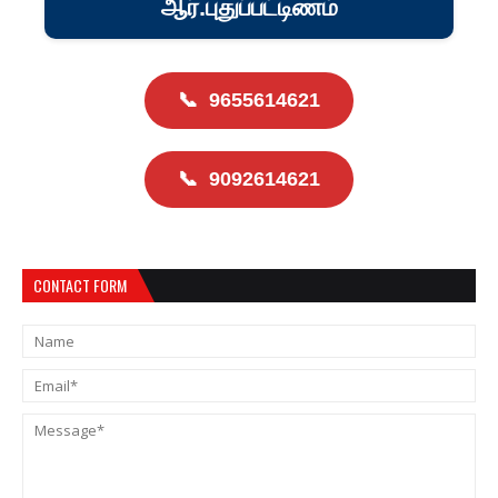
ஆர்.புதுப்பட்டிணம்
📞
9655614621
📞
9092614621
CONTACT FORM