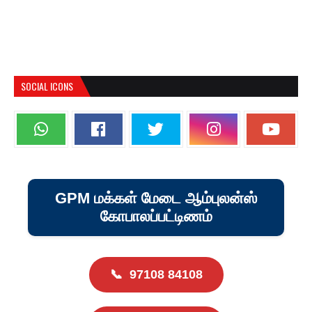
SOCIAL ICONS
GPM மக்கள் மேடை ஆம்புலன்ஸ்
கோபாலப்பட்டிணம்
📞
97108 84108