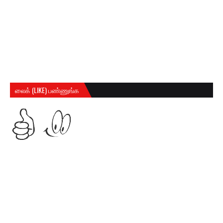
லைக் (LIKE) பண்ணுங்க