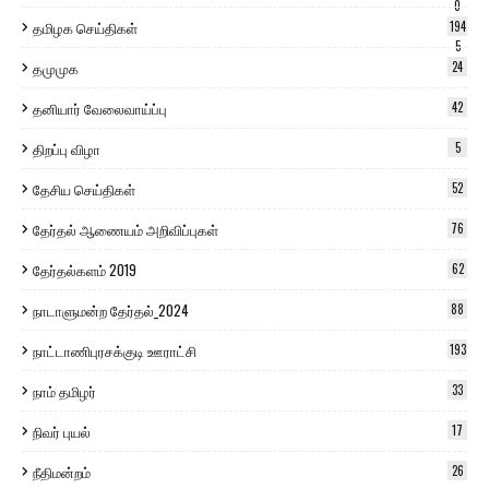
0
தமிழக செய்திகள்
194
5
தமுமுக
24
தனியார் வேலைவாய்ப்பு
42
திறப்பு விழா
5
தேசிய செய்திகள்
52
தேர்தல் ஆணையம் அறிவிப்புகள்
76
தேர்தல்களம் 2019
62
நாடாளுமன்ற தேர்தல்_2024
88
நாட்டாணிபுரசக்குடி ஊராட்சி
193
நாம் தமிழர்
33
நிவர் புயல்
17
நீதிமன்றம்
26