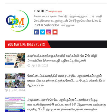
POSTED BY
ஊர்க்காரன்
கோபாலப்பட்டினம் செய்தி மற்றும் சுற்று வட்டார பகுதி
செய்திகளை உடனுக்குடன் தெரிந்து கொள்ள Like &
Joint & Subscribe பண்ணுங்க
YOU MAY LIKE THESE POSTS
சவுதி பல்கலைக்கழகங்களில் உயர்கல்வி: மே 2-ல் 'விழி'
அமைப்பின் இணையவழி வழிகாட்டி நிகழ்ச்சி
April 28, 2026
கோட்டைப்பட்டினத்தில் மமக நடத்திய மது வணிகம் எனும்
மரண வியாபாரத்தை நிறுத்த கோரி... மாபெரும் மக்கள் திரள்
ஆர்ப்பாட்டம்
July 03, 2024
அடிப்படை வசதி செய்ய மறுக்கும் நாட்டாணி புரசக்குடி
ஊராட்சி நிர்வாகம் & வட்டார வளர்ச்சி அலுவலரை கண்டித்து
வருகிற பிப்.21 தமுமுக சார்பில் மாபெரும் சாலை மறியல்