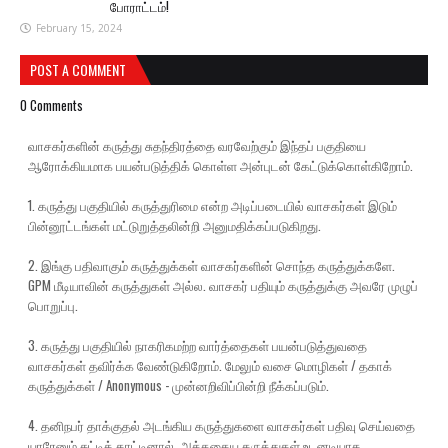
போராட்டம்!
February 15, 2024
POST A COMMENT
0 Comments
வாசகர்களின் கருத்து சுதந்திரத்தை வரவேற்கும் இந்தப் பகுதியை
ஆரோக்கியமாக பயன்படுத்திக் கொள்ள அன்புடன் கேட்டுக்கொள்கிறோம்.
1. கருத்து பகுதியில் கருத்துரிமை என்ற அடிப்படையில் வாசகர்கள் இடும்
பின்னூட்டங்கள் மட்டுறுத்தலின்றி அனுமதிக்கப்படுகிறது.
2. இங்கு பதிவாகும் கருத்துக்கள் வாசகர்களின் சொந்த கருத்துக்களே.
GPM மீடியாவின் கருத்துகள் அல்ல. வாசகர் பதியும் கருத்துக்கு அவரே முழுப்
பொறுப்பு.
3. கருத்து பகுதியில் நாகரிகமற்ற வார்த்தைகள் பயன்படுத்துவதை
வாசகர்கள் தவிர்க்க வேண்டுகிறோம். மேலும் வசை மொழிகள் / தகாக்
கருத்துக்கள் / Anonymous - முன்னறிவிப்பின்றி நீக்கப்படும்.
4. தனிநபர் தாக்குதல் அடங்கிய கருத்துகளை வாசகர்கள் பதிவு செய்வதை
யாரேனும் சுட்டிக் காட்டினால், அத்தகைய கருத்துகள் உடனடியாக