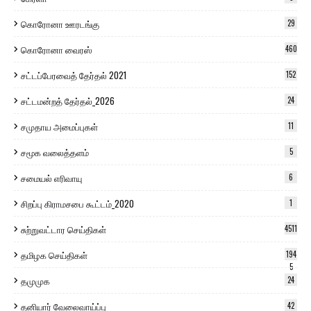
கொரோனா ஊரடங்கு
29
கொரோனா வைரஸ்
460
சட்டப்பேரவைத் தேர்தல் 2021
152
சட்டமன்றத் தேர்தல்_2026
24
சமுதாய அமைப்புகள்
11
சமூக வலைத்தளம்
5
சமையல் எரிவாயு
6
சிறப்பு கிராமசபை கூட்டம்_2020
1
சுற்றுவட்டார செய்திகள்
4511
தமிழக செய்திகள்
194
5
தமுமுக
24
தனியார் வேலைவாய்ப்பு
42