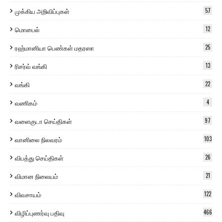
முக்கிய அறிவிப்புகள்
57
மொபைல்
12
ரஹ்மானியா பெண்கள் மதரஸா
25
ரிசர்வ் வங்கி
13
வங்கி
22
வணிகம்
4
வளைகுடா செய்திகள்
97
வானிலை நிலவரம்
103
விபத்து செய்திகள்
26
விமான நிலையம்
21
விவசாயம்
122
விழிப்புணர்வு பதிவு
466