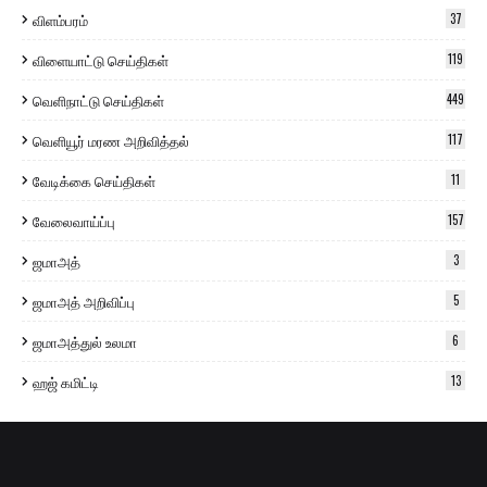
விளம்பரம்
37
விளையாட்டு செய்திகள்
119
வெளிநாட்டு செய்திகள்
449
வெளியூர் மரண அறிவித்தல்
117
வேடிக்கை செய்திகள்
11
வேலைவாய்ப்பு
157
ஜமாஅத்
3
ஜமாஅத் அறிவிப்பு
5
ஜமாஅத்துல் உலமா
6
ஹஜ் கமிட்டி
13