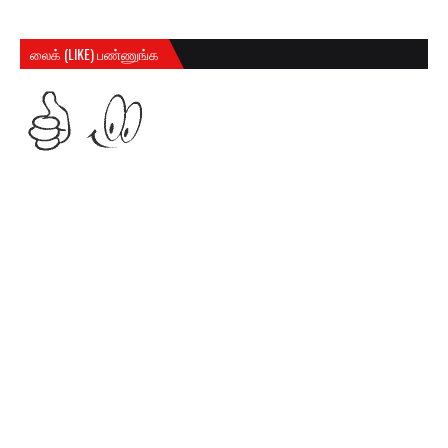
லைக் (LIKE) பண்ணுங்க