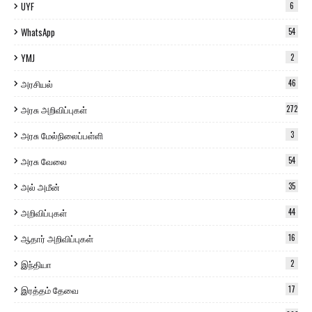
UYF
6
WhatsApp
54
YMJ
2
அரசியல்
46
அரசு அறிவிப்புகள்
272
அரசு மேல்நிலைப்பள்ளி
3
அரசு வேலை
54
அல் அமீன்
35
அறிவிப்புகள்
44
ஆதார் அறிவிப்புகள்
16
இந்தியா
2
இரத்தம் தேவை
17