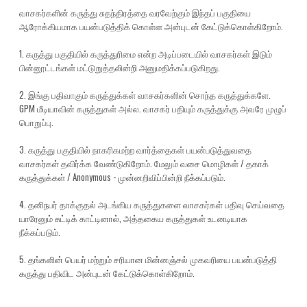
வாசகர்களின் கருத்து சுதந்திரத்தை வரவேற்கும் இந்தப் பகுதியை
ஆரோக்கியமாக பயன்படுத்திக் கொள்ள அன்புடன் கேட்டுக்கொள்கிறோம்.
1. கருத்து பகுதியில் கருத்துரிமை என்ற அடிப்படையில் வாசகர்கள் இடும்
பின்னூட்டங்கள் மட்டுறுத்தலின்றி அனுமதிக்கப்படுகிறது.
2. இங்கு பதிவாகும் கருத்துக்கள் வாசகர்களின் சொந்த கருத்துக்களே.
GPM மீடியாவின் கருத்துகள் அல்ல. வாசகர் பதியும் கருத்துக்கு அவரே முழுப்
பொறுப்பு.
3. கருத்து பகுதியில் நாகரிகமற்ற வார்த்தைகள் பயன்படுத்துவதை
வாசகர்கள் தவிர்க்க வேண்டுகிறோம். மேலும் வசை மொழிகள் / தகாக்
கருத்துக்கள் / Anonymous - முன்னறிவிப்பின்றி நீக்கப்படும்.
4. தனிநபர் தாக்குதல் அடங்கிய கருத்துகளை வாசகர்கள் பதிவு செய்வதை
யாரேனும் சுட்டிக் காட்டினால், அத்தகைய கருத்துகள் உடனடியாக
நீக்கப்படும்.
5. தங்களின் பெயர் மற்றும் சரியான மின்னஞ்சல் முகவரியை பயன்படுத்தி
கருத்து பதிவிட அன்புடன் கேட்டுக்கொள்கிறோம்.