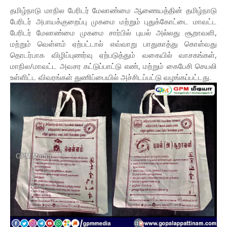
தமிழ்நாடு மாநில பேரிடர் மேலாண்மை ஆணையத்தின் தமிழ்நாடு
பேரிடர் அபாயக்குறைப்பு முகமை மற்றும் புதுக்கோட்டை மாவட்ட
பேரிடர் மேலாண்மை முகமை சார்பில் புயல் அல்லது சூறாவளி,
மற்றும் வெள்ளம் ஏற்பட்டால் எவ்வாறு பாதுகாத்து கொள்வது
தொடர்பாக விழிப்புணர்வு ஏற்படுத்தும் வகையில் வாசகங்கள்,
மாநில/மாவட்ட அவசர கட்டுப்பாட்டு எண், மற்றும் கைபேசி செயலி
உள்ளிட்ட விவரங்கள் துணிப்பையில் அச்சிடப்பட்டு வழங்கப்பட்டது.