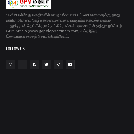
உலகின் பல்வேறு பகுதிகளில் வாழும் கோபாலப்பட்டிணம் மக்களுக்கு, நமது
ஊரின் அன்றாட நிகழ்வுகளையும் ஏனைய பயனுள்ள தகவல்களையும்
உடனுக்குடன் தெரிவிக்கும் நோக்கில், மக்கள் அனைவரின் ஒத்துழைப்போடு
GPM Media (www.gopalappattinam.com) என்ற இந்த
இணையதளத்தைத் தொடங்கியுள்ளோம்.
FOLLOW US