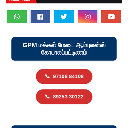
GPM மக்கள் மேடை ஆம்புலன்ஸ்
கோபாலப்பட்டிணம்
📞
97108 84108
📞
89253 30122