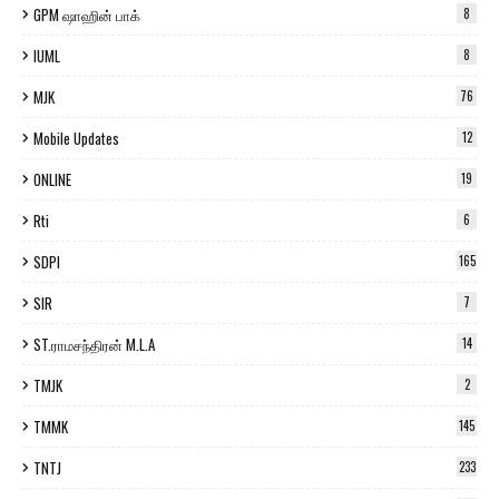
GPM ஷாஹின் பாக்
8
IUML
8
MJK
76
Mobile Updates
12
ONLINE
19
Rti
6
SDPI
165
SIR
7
ST.ராமசந்திரன் M.L.A
14
TMJK
2
TMMK
145
TNTJ
233