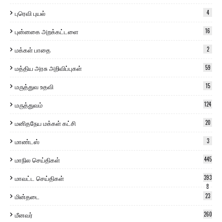
புரெவி புயல்
4
புன்னகை அறக்கட்டளை
16
மக்கள் பாதை
2
மத்திய அரசு அறிவிப்புகள்
59
மருத்துவ உதவி
15
மருத்துவம்
124
மனிதநேய மக்கள் கட்சி
20
மாண்டஸ்
3
மாநில செய்திகள்
445
மாவட்ட செய்திகள்
393
8
மின்தடை
23
மீனவர்
260