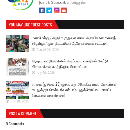
Joint & Subscribe பண்ணுங்க
YOU MAY LIKE THESE POSTS
மணமேல்குடி அருகே குறுவள மைய அளவிலான கலைத்
திருவிழா: முன் திட்டமிடல் ஆலோசனைக் கூட்டம்!
August 09, 2026
ஆவுடையார்கோவிலில் அடிப்படை வசதிகள் கேட்டு
கிராமமக்கள் காத்திருப்பு போராட்டம்
July 29, 2026
நாளை (ஜூலை.29) முதல் மறு அறிவிப்பு வரை மீனவர்கள்
கடலுக்குச் செல்ல வேண்டாம்: புதுக்கோட்டை மாவட்ட
நிர்வாகம் எச்சரிக்கை!
July 28, 2026
POST A COMMENT
0 Comments