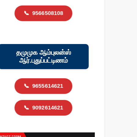
📞
9566508108
தமுமுக ஆம்புலன்ஸ்
ஆர்.புதுப்பட்டிணம்
📞
9655614621
📞
9092614621
NTACT FORM