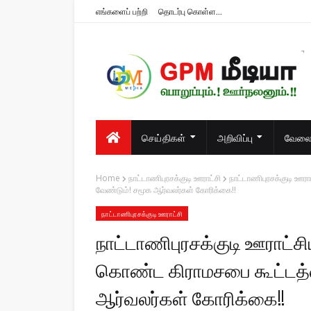
எங்களைப் பற்றி
தொடர்பு கொள்ள...
பொறுப்பும்.! ஊர்நலனும்.!!
செய்திகள்
அறிவிப்பு
வேலைவ
Home
நாட்டாணிபுரசக்குடி ஊராட்சி
நாட்டாணிபுரசக்குடி ஊர
வேண்டும்! சமூக ஆர்வலர்கள் கோரிக்கை!!
நாட்டாணிபுரசக்குடி ஊராட்சி
நாட்டாணிபுரசக்குடி ஊராட்
கொண்ட கிராமசபை கூட்டத்த
ஆர்வலர்கள் கோரிக்கை!!