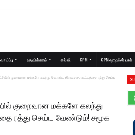
ாய்ப்பு
உதவிக்கரம்
கல்வி
GPM
GPM ஷாஹின் பாக்
ாட்சியில் குறைவான மக்களே கலந்து கொண்ட கிராமசபை கூட்டத்தை ரத்து செய்ய
SO
சியில் குறைவான மக்களே கலந்து
ை ரத்து செய்ய வேண்டும்! சமூக