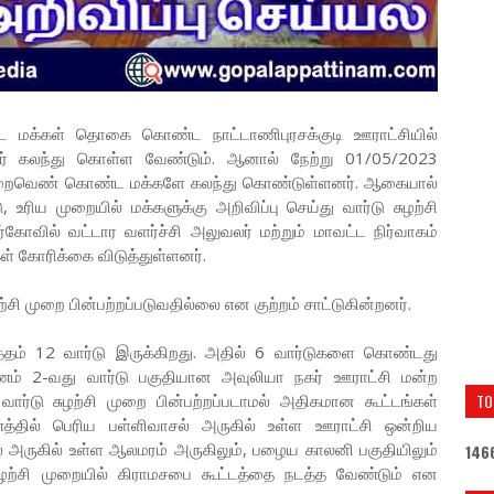
பட்ட மக்கள் தொகை கொண்ட நாட்டாணிபுரசக்குடி ஊராட்சியில்
ர் கலந்து கொள்ள வேண்டும். ஆனால் நேற்று 01/05/2023
குறைவெண் கொண்ட மக்களே கலந்து கொண்டுள்ளனர். ஆகையால்
 உரிய முறையில் மக்களுக்கு அறிவிப்பு செய்து வார்டு சுழற்சி
ோவில் வட்டார வளர்ச்சி அலுவலர் மற்றும் மாவட்ட நிர்வாகம்
் கோரிக்கை விடுத்துள்ளனர்.
ழற்சி முறை பின்பற்றப்படுவதில்லை என குற்றம் சாட்டுகின்றனர்.
ொத்தம் 12 வார்டு இருக்கிறது. அதில் 6 வார்டுகளை கொண்டது
ிணம் 2-வது வார்டு பகுதியான அவுலியா நகர் ஊராட்சி மன்ற
 வார்டு சுழற்சி முறை பின்பற்றப்படாமல் அதிகமான கூட்டங்கள்
TO
ிணத்தில் பெரிய பள்ளிவாசல் அருகில் உள்ள ஊராட்சி ஒன்றிய
் அருகில் உள்ள ஆலமரம் அருகிலும், பழைய காலனி பகுதியிலும்
1
4
6
 சுழற்சி முறையில் கிராமசபை கூட்டத்தை நடத்த வேண்டும் என