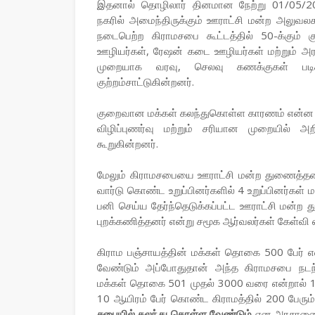
இதனால் தொழிலார் தினமான நேற்று 01/05/202
நகரில் அமைந்திருக்கும் ஊராட்சி மன்ற அலுவல
நடைபெற்ற கிராமசபை கூட்டத்தில் 50-க்கும
ஊழியர்கள், ரேஷன் கடை ஊழியர்கள் மற்றும் அரச
முறையாக வரவு, செலவு கணக்குகள் படிக்
குற்றம்சாட்டுகின்றனர்.
குறைவான மக்கள் கலந்துகொள்ள காரணம் என்ன என்
விழிப்புணர்வு மற்றும் சரியான முறையில் 
கூறுகின்றனர்.
மேலும் கிராமசபையை ஊராட்சி மன்ற துணைத்தலைவர்
வார்டு கொண்ட உறுப்பினர்களில் 4 உறுப்பினர்கள் 
பனி செய்ய தேர்ந்தெடுக்கப்பட்ட ஊராட்சி மன்ற 
புறக்கணித்தனர் என்று சமூக ஆர்வலர்கள் கேள்வி எ
கிராம பஞ்சாயத்தின் மக்கள் தொகை 500 பேர் என
வேண்டும் அப்போதுதான் அந்த கிராமசபை நடந்
மக்கள் தொகை 501 முதல் 3000 வரை என்றால் 10
10 ஆயிரம் பேர் கொண்ட கிராமத்தில் 200 பேரும
சபையில் கலந்து கொள்ள வேண்டும்
என அரசாணை ந