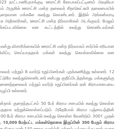
3 நாட்டாணிபுரசக்குடி ஊராட்சி கோபாலப்பட்டிணம் அவுலியா
கம் அருகில் ஊராட்சி மன்ற தலைவர் சீதாலெட்சுமி தலைமையில்
் குறைவான மக்களே கலந்து கொண்டனர். இதில் அங்கன்வாடி
ு அதிகாரிகள், ஊராட்சி மன்ற நிர்வாகிகள் அடங்குவர். மேலும்
கப்படவில்லை என கூட்டத்தில் கலந்து கொண்டவர்கள்
று விசாரிக்கையில் ஊராட்சி மன்ற நிர்வாகம் சார்பில் சரியான
அறிவிப்பு செய்யாததால் மக்கள் கலந்து கொள்ளவில்லை என
 மற்றும் 8 வார்டு உறுப்பினர்கள் புறக்கணித்து உள்ளனர். 12
மட்டுமே கலந்துகொண்டனர் என்பது குறிப்பிடத்தக்கது. மக்களுக்கு
துணைத்தலைவர் மற்றும் வார்டு உறுப்பினர்கள் ஏன் கிராமசபையை
ழுப்பி உள்ளனர்.
்றால் குறைந்தபட்சம் 50 பேர் கிராம சபையில் கலந்து கொள்ள
ததாக ஏற்றுக்கொள்ளப்படும். அதேபோல் கிராம பஞ்சாயத்தின்
0 பேர் கிராம சபையில் கலந்து கொள்ள வேண்டும். 3001 முதல்
்,
10,000 மேற்பட்ட மக்கள்தொகை இருப்பின் 300 பேரும் கிராம
ிலை எண் 130 ஊரக வளர்ச்சி மற்றும் பஞ்சாயத்து ராஜ் துறை