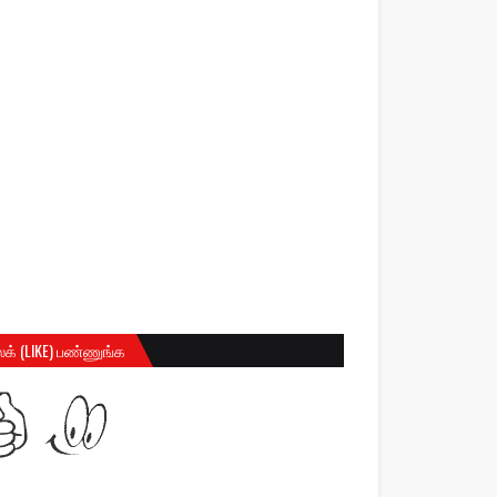
க் (LIKE) பண்ணுங்க