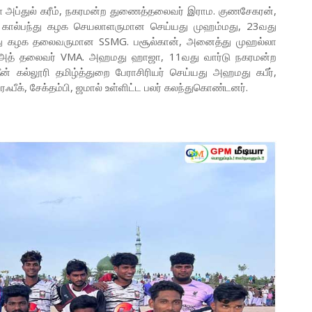
் அப்துல் கரீம், நகரமன்ற துணைத்தலைவர் இராம. குணசேகரன்,
் கால்பந்து கழக செயலாளருமான செய்யது முஹம்மது, 23வது
பந்து கழக தலைவருமான SSMG. பசூல்கான், அனைத்து முஹல்லா
ாஅத் தலைவர் VMA. அஹமது ஹாஜா, 11வது வார்டு நகரமன்ற
தீன் கல்லூரி தமிழ்த்துறை பேராசிரியர் செய்யது அஹமது கபீர்,
பீக், சேக்தம்பி, ஜமால் உள்ளிட்ட பலர் கலந்துகொண்டனர்.