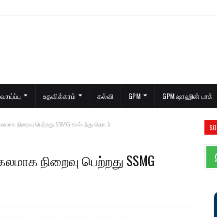
ாய்ப்பு
உதவிக்கரம்
கல்வி
GPM
GPM ஷாஹின் பாக்
கலமாக நிறைவு பெற்றது SSMG கால்பந்து தொடர்
SO
கலமாக நிறைவு பெற்றது SSMG