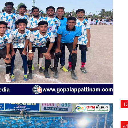
TO
மு