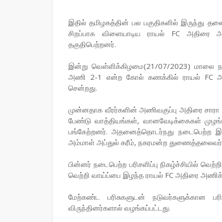
இதில் தமிழகத்தின் பல பகுதிகளில் இருந்து த
சிறப்பாக விளையாடிய ராயல் FC அதிரை அண
தகுதிபெற்றனர்.
இன்று வெள்ளிக்கிழமை(21/07/2023) மாலை நடை
அணி 2-1 என்ற கோல் கணக்கில் ராயல் FC அதிர
சென்றது.
முன்னதாக வீரர்களின் அணிவகுப்பு அதிரை சார
பேண்டு வாத்தியங்கள், வானவேடிக்கைகள் முழங்
பங்கேற்றனர். அதனைத்தொடர்நது நடைபெற்ற இற
அம்மாள் அப்துல் கரீம், நகரமன்ற துணைத்தலைவ
பின்னர் நடைபெற்ற பரிசளிப்பு நிகழ்ச்சியில் வெற
வெற்றி வாய்ப்பை இழந்த ராயல் FC அதிரை அணிக்
மேற்கண்ட பரிசுகளுடன் நடுவர்களுக்கான பரிச
விருந்தினர்களால் வழங்கப்பட்டது.