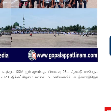
நடத்தும் SSM குல் முகம்மது நினைவு 23ம் ஆண்டு மாபெரும்
06/2023 திங்கட்கிழமை மாலை 5 மணியளவில் கடற்கரைத்தெரு
CO