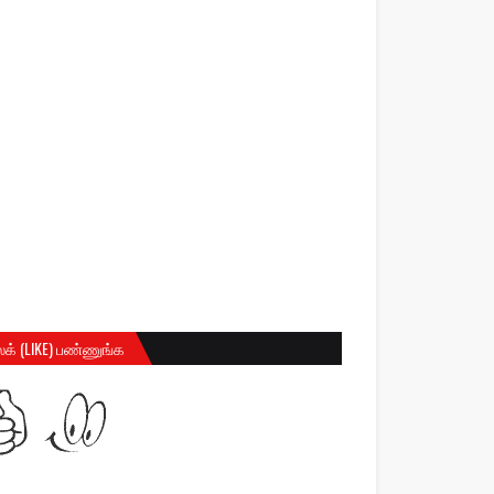
க் (LIKE) பண்ணுங்க