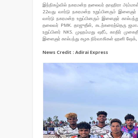
இந்நிகழ்வில் நகரமன்ற தலைவர் தாஹிரா அம்மாள
22வது வார்டு நகரமன்ற உறுப்பினரும் இளைஞர
வார்டு நகரமன்ற உறுப்பினரும் இளைஞர் கால்
தலைவர் PMK. தாஜுதீன், கடற்கரைத்தெரு ஜம
உறுப்பினர் NKS. முஹம்மது ஷரீப், காதிர் முகை
இளைஞர் கால்பந்து கழக நிர்வாகிகள் ஹனி ஷேக், ரஃ
News Credit : Adirai Express