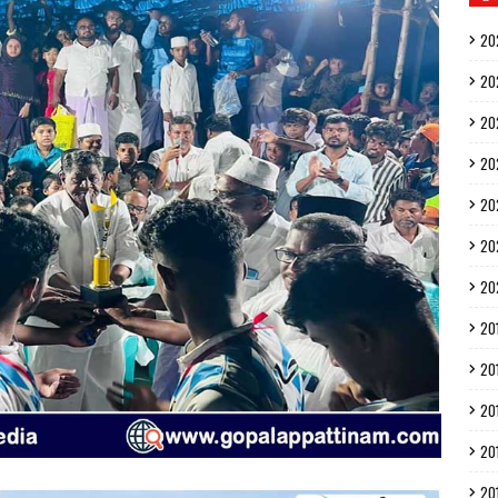
20
20
20
20
20
20
20
20
20
20
20
20