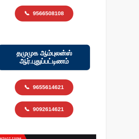
📞
9566508108
தமுமுக ஆம்புலன்ஸ்
ஆர்.புதுப்பட்டிணம்
📞
9655614621
📞
9092614621
NTACT FORM