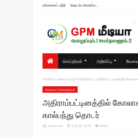
எங்களைப் பற்றி
தொடர்பு கொள்ள...
பொறுப்பும்.! ஊர்நலனும்.!!
செய்திகள்
அறிவிப்பு
வேலைவ
Home
விளையாட்டு செய்திகள்
அதிராம்பட்டினத்தில் கோலா
விளையாட்டு செய்திகள்
அதிராம்பட்டினத்தில் கோலா
கால்பந்து தொடர்
ஊர்க்காரன்
July 23, 2023
Views