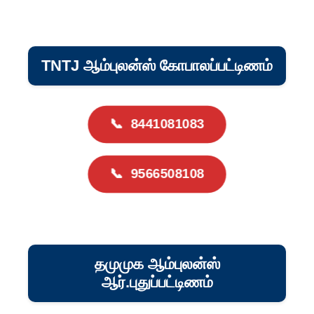
TNTJ ஆம்புலன்ஸ் கோபாலப்பட்டிணம்
📞
8441081083
📞
9566508108
தமுமுக ஆம்புலன்ஸ்
ஆர்.புதுப்பட்டிணம்