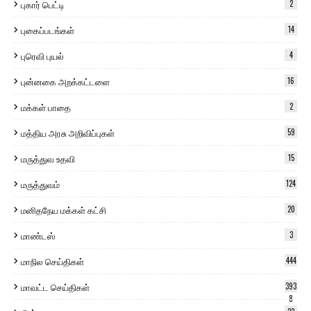
புகார் பெட்டி
2
புகைப்படங்கள்
14
புரெவி புயல்
4
புன்னகை அறக்கட்டளை
16
மக்கள் பாதை
2
மத்திய அரசு அறிவிப்புகள்
59
மருத்துவ உதவி
15
மருத்துவம்
124
மனிதநேய மக்கள் கட்சி
20
மாண்டஸ்
3
மாநில செய்திகள்
444
மாவட்ட செய்திகள்
393
8