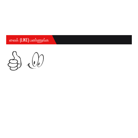
லைக் (LIKE) பண்ணுங்க