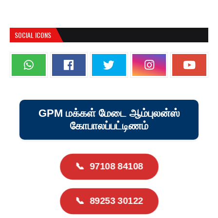
SOCIAL ICONS
GPM மக்கள் மேடை ஆம்புலன்ஸ்
கோபாலப்பட்டிணம்
📞
97108 84108
📞
89253 30122