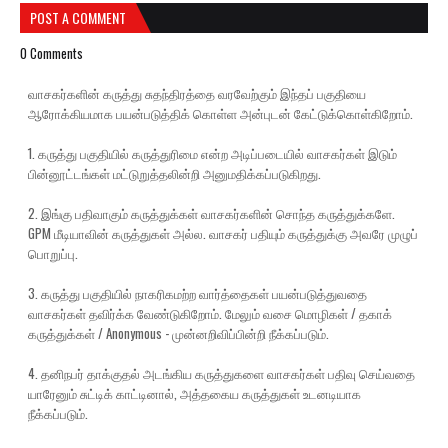
POST A COMMENT
0 Comments
வாசகர்களின் கருத்து சுதந்திரத்தை வரவேற்கும் இந்தப் பகுதியை
ஆரோக்கியமாக பயன்படுத்திக் கொள்ள அன்புடன் கேட்டுக்கொள்கிறோம்.
1. கருத்து பகுதியில் கருத்துரிமை என்ற அடிப்படையில் வாசகர்கள் இடும்
பின்னூட்டங்கள் மட்டுறுத்தலின்றி அனுமதிக்கப்படுகிறது.
2. இங்கு பதிவாகும் கருத்துக்கள் வாசகர்களின் சொந்த கருத்துக்களே.
GPM மீடியாவின் கருத்துகள் அல்ல. வாசகர் பதியும் கருத்துக்கு அவரே முழுப்
பொறுப்பு.
3. கருத்து பகுதியில் நாகரிகமற்ற வார்த்தைகள் பயன்படுத்துவதை
வாசகர்கள் தவிர்க்க வேண்டுகிறோம். மேலும் வசை மொழிகள் / தகாக்
கருத்துக்கள் / Anonymous - முன்னறிவிப்பின்றி நீக்கப்படும்.
4. தனிநபர் தாக்குதல் அடங்கிய கருத்துகளை வாசகர்கள் பதிவு செய்வதை
யாரேனும் சுட்டிக் காட்டினால், அத்தகைய கருத்துகள் உடனடியாக
நீக்கப்படும்.