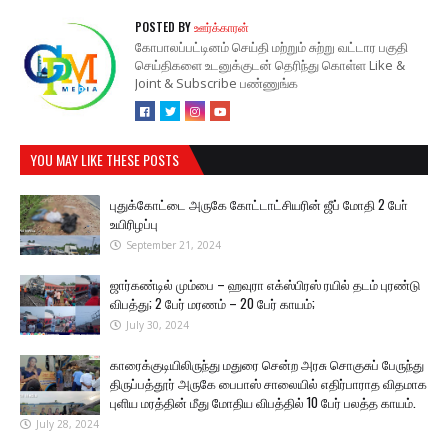
POSTED BY
ஊர்க்காரன்
கோபாலப்பட்டினம் செய்தி மற்றும் சுற்று வட்டார பகுதி
செய்திகளை உடனுக்குடன் தெரிந்து கொள்ள Like &
Joint & Subscribe பண்ணுங்க
YOU MAY LIKE THESE POSTS
புதுக்கோட்டை அருகே கோட்டாட்சியரின் ஜீப் மோதி 2 போ்
உயிரிழப்பு
September 21, 2024
ஜார்கண்டில் மும்பை – ஹவுரா எக்ஸ்பிரஸ் ரயில் தடம் புரண்டு
விபத்து; 2 பேர் மரணம் – 20 பேர் காயம்;
July 30, 2024
காரைக்குடியிலிருந்து மதுரை சென்ற அரசு சொகுசுப் பேருந்து
திருப்பத்தூர் அருகே பைபாஸ் சாலையில் எதிர்பாராத விதமாக
புளிய மரத்தின் மீது மோதிய விபத்தில் 10 பேர் பலத்த காயம்.
July 28, 2024