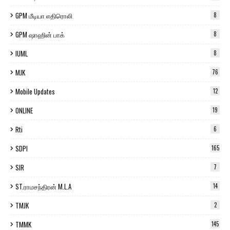
GPM மீடியா எதிரொலி
8
GPM ஷாஹின் பாக்
8
IUML
8
MJK
76
Mobile Updates
12
ONLINE
19
Rti
6
SDPI
165
SIR
7
ST.ராமசந்திரன் M.L.A
14
TMJK
2
TMMK
145