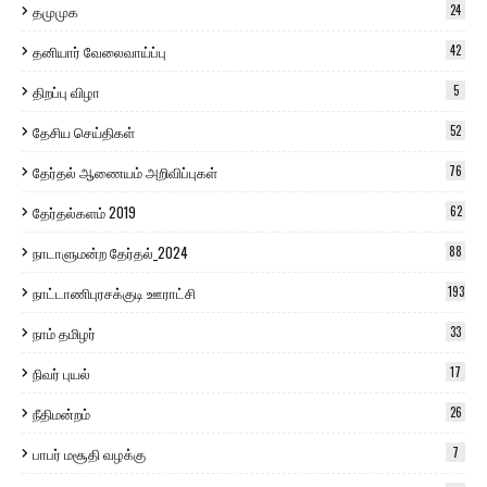
தமுமுக
24
தனியார் வேலைவாய்ப்பு
42
திறப்பு விழா
5
தேசிய செய்திகள்
52
தேர்தல் ஆணையம் அறிவிப்புகள்
76
தேர்தல்களம் 2019
62
நாடாளுமன்ற தேர்தல்_2024
88
நாட்டாணிபுரசக்குடி ஊராட்சி
193
நாம் தமிழர்
33
நிவர் புயல்
17
நீதிமன்றம்
26
பாபர் மசூதி வழக்கு
7