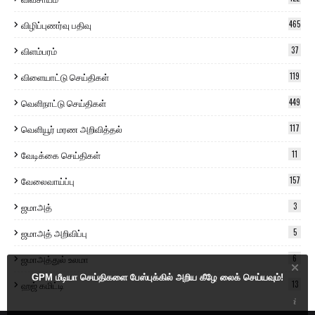
விழிப்புணர்வு பதிவு
465
விளம்பரம்
37
விளையாட்டு செய்திகள்
119
வெளிநாட்டு செய்திகள்
449
வெளியூர் மரண அறிவித்தல்
117
வேடிக்கை செய்திகள்
11
வேலைவாய்ப்பு
157
ஜமாஅத்
3
ஜமாஅத் அறிவிப்பு
5
ஜமாஅத்துல் உலமா
6
GPM மீடியா செய்திகளை பேஸ்புக்கில் அறிய கீழே லைக் செய்யவும்!
ஹஜ் கமிட்டி
13