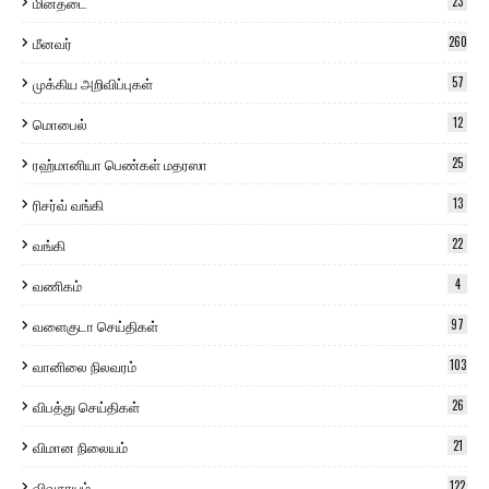
மின்தடை
23
மீனவர்
260
முக்கிய அறிவிப்புகள்
57
மொபைல்
12
ரஹ்மானியா பெண்கள் மதரஸா
25
ரிசர்வ் வங்கி
13
வங்கி
22
வணிகம்
4
வளைகுடா செய்திகள்
97
வானிலை நிலவரம்
103
விபத்து செய்திகள்
26
விமான நிலையம்
21
விவசாயம்
122