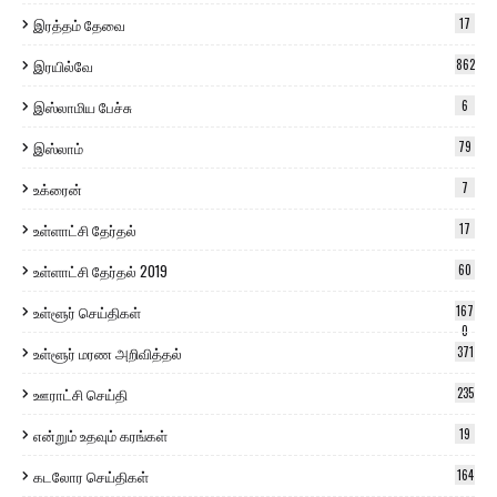
இரத்தம் தேவை
17
இரயில்வே
862
இஸ்லாமிய பேச்சு
6
இஸ்லாம்
79
உக்ரைன்
7
உள்ளாட்சி தேர்தல்
17
உள்ளாட்சி தேர்தல் 2019
60
உள்ளூர் செய்திகள்
167
0
உள்ளூர் மரண அறிவித்தல்
371
ஊராட்சி செய்தி
235
என்றும் உதவும் கரங்கள்
19
கடலோர செய்திகள்
164