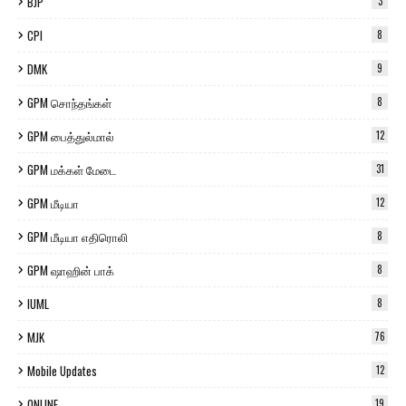
BJP
3
CPI
8
DMK
9
GPM சொந்தங்கள்
8
GPM பைத்துல்மால்
12
GPM மக்கள் மேடை
31
GPM மீடியா
12
GPM மீடியா எதிரொலி
8
GPM ஷாஹின் பாக்
8
IUML
8
MJK
76
Mobile Updates
12
ONLINE
19