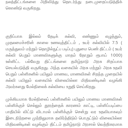
நலத்திட்டங்களை அறிவித்து தொடர்ந்து நடைமுறைப்படுத்திக்
கொண்டு வருகிறது.
குறிப்பாக இல்லம் தேடிக் கல்வி, எண்ணும் எழுத்தும்,
முதலமைச்சரின் காலை உணவுத்திட்டம் , உயர் கல்வியில் 7.5 (
மருத்துவம் மற்றும் தொழில்நுட்ப படிப்பு) புதுமை பெண் திட்டம் ( உயர்
கல்வி பெறும் மாணவிகளுக்கு மாதம் தோறும் ரூபாய் 1000)
உள்ளிட்ட பல்வேறு திட்டங்களை தமிழ்நாடு அரசு சிறப்பாக
செயல்படுத்தி வருகிறது. அந்த வகையில் அரசு மற்றும் அரசு உதவி
பெறும் பள்ளிகளில் பயிலும் மாணவ, மாணவிகள் சிறந்த முறையில்
கல்வி பயிலும் வகையில் விலையில்லா மிதிவண்டிகள் வழங்கி
அவர்களது மேல்நிலைக் கல்வியை உறுதி செய்கிறது.
முக்கியமாக மேல்நிலைப் பள்ளிகளில் பயிலும் மாணவ மாணவிகள்
பள்ளிக்குச் செல்லும் தூரத்தைக் காரணம் காட்டி, பள்ளிப்படிப்பை
பாதியில் விட்டு விடாமல் பள்ளிக்குச் சென்று வர உதவியாகவும்
இடைநிற்றலை முற்றிலுமாக தவிர்த்திடும் பொருட்டும் விலையில்லா
மிதிவண்டிகள் வழங்கும் திட்டம் தமிழ்நாடு அரசால் வெற்றிகரமாக