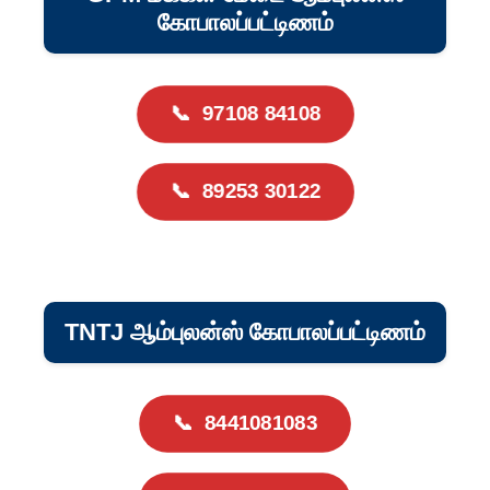
கோபாலப்பட்டிணம்
📞
97108 84108
📞
89253 30122
TNTJ ஆம்புலன்ஸ் கோபாலப்பட்டிணம்
📞
8441081083