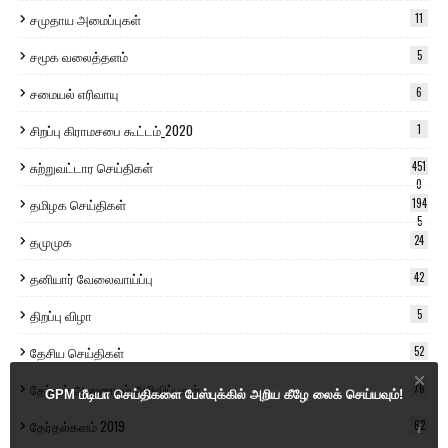
சமுதாய அமைப்புகள்
11
சமூக வலைத்தளம்
5
சமையல் எரிவாயு
6
சிறப்பு கிராமசபை கூட்டம்_2020
1
சுற்றுவட்டார செய்திகள்
451
0
தமிழக செய்திகள்
194
5
தமுமுக
24
தனியார் வேலைவாய்ப்பு
42
திறப்பு விழா
5
தேசிய செய்திகள்
52
தேர்தல் ஆணையம் அறிவிப்புகள்
76
GPM மீடியா செய்திகளை பேஸ்புக்கில் அறிய கீழே லைக் செய்யவும்!
தேர்தல்களம் 2019
62