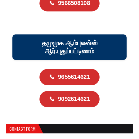
📞
9566508108
தமுமுக ஆம்புலன்ஸ்
ஆர்.புதுப்பட்டிணம்
📞
9655614621
📞
9092614621
CONTACT FORM