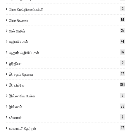
அரசு மேல்நிலைப்பள்ளி
3
அரசு வேலை
54
அல் அமீன்
35
அறிவிப்புகள்
44
ஆதார் அறிவிப்புகள்
16
இந்தியா
2
இரத்தம் தேவை
17
இரயில்வே
862
இஸ்லாமிய பேச்சு
6
இஸ்லாம்
79
உக்ரைன்
7
உள்ளாட்சி தேர்தல்
17