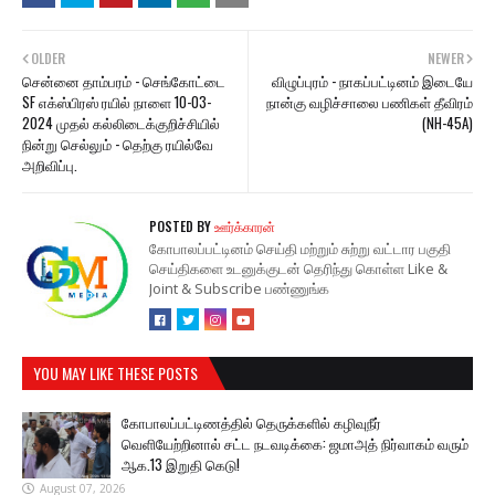
OLDER
NEWER
சென்னை தாம்பரம் - செங்கோட்டை
விழுப்புரம் - நாகப்பட்டினம் இடையே
SF எக்ஸ்பிரஸ் ரயில் நாளை 10-03-
நான்கு வழிச்சாலை பணிகள் தீவிரம்
2024 முதல் கல்லிடைக்குறிச்சியில்
(NH-45A)
நின்று செல்லும் - தெற்கு ரயில்வே
அறிவிப்பு.
POSTED BY
ஊர்க்காரன்
கோபாலப்பட்டினம் செய்தி மற்றும் சுற்று வட்டார பகுதி
செய்திகளை உடனுக்குடன் தெரிந்து கொள்ள Like &
Joint & Subscribe பண்ணுங்க
YOU MAY LIKE THESE POSTS
கோபாலப்பட்டிணத்தில் தெருக்களில் கழிவுநீர்
வெளியேற்றினால் சட்ட நடவடிக்கை: ஜமாஅத் நிர்வாகம் வரும்
ஆக.13 இறுதி கெடு!
August 07, 2026