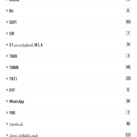
Rti
6
SDPI
165
SIR
7
ST.ராமசந்திரன் M.L.A
14
TMJK
2
TMMK
145
TNTJ
233
UYF
6
WhatsApp
54
YMJ
2
அரசியல்
46
அரசு அறிவிப்புகள்
272