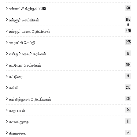
உள்ளாட்சி தேர்தல் 2019
60
உள்ளூர் செய்திகள்
167
0
உள்ளூர் மரண அறிவித்தல்
370
ஊராட்சி செய்தி
235
என்றும் உதவும் கரங்கள்
19
கடலோர செய்திகள்
164
கட்டுரை
9
கல்வி
210
கல்வித்துறை அறிவிப்புகள்
336
கஜா புயல்
24
காவல்துறை
11
கிராமசபை
54