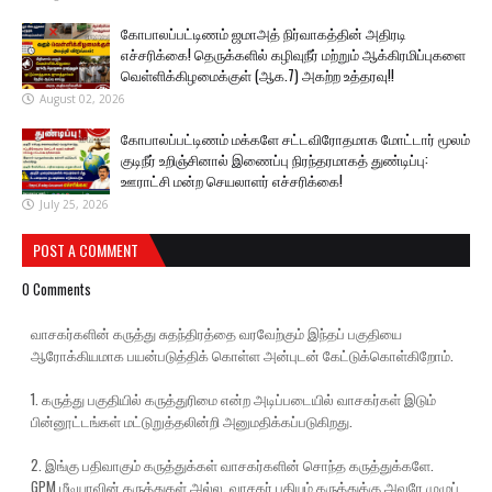
கோபாலப்பட்டிணம் ஜமாஅத் நிர்வாகத்தின் அதிரடி
எச்சரிக்கை! தெருக்களில் கழிவுநீர் மற்றும் ஆக்கிரமிப்புகளை
வெள்ளிக்கிழமைக்குள் (ஆக.7) அகற்ற உத்தரவு!!
August 02, 2026
கோபாலப்பட்டிணம் மக்களே சட்டவிரோதமாக மோட்டார் மூலம்
குடிநீர் உறிஞ்சினால் இணைப்பு நிரந்தரமாகத் துண்டிப்பு:
ஊராட்சி மன்ற செயலாளர் எச்சரிக்கை!
July 25, 2026
POST A COMMENT
0 Comments
வாசகர்களின் கருத்து சுதந்திரத்தை வரவேற்கும் இந்தப் பகுதியை
ஆரோக்கியமாக பயன்படுத்திக் கொள்ள அன்புடன் கேட்டுக்கொள்கிறோம்.
1. கருத்து பகுதியில் கருத்துரிமை என்ற அடிப்படையில் வாசகர்கள் இடும்
பின்னூட்டங்கள் மட்டுறுத்தலின்றி அனுமதிக்கப்படுகிறது.
2. இங்கு பதிவாகும் கருத்துக்கள் வாசகர்களின் சொந்த கருத்துக்களே.
GPM மீடியாவின் கருத்துகள் அல்ல. வாசகர் பதியும் கருத்துக்கு அவரே முழுப்