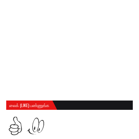
லைக் (LIKE) பண்ணுங்க