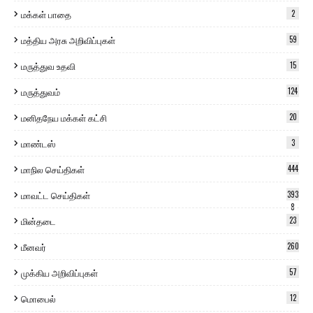
மக்கள் பாதை
2
மத்திய அரசு அறிவிப்புகள்
59
மருத்துவ உதவி
15
மருத்துவம்
124
மனிதநேய மக்கள் கட்சி
20
மாண்டஸ்
3
மாநில செய்திகள்
444
மாவட்ட செய்திகள்
393
8
மின்தடை
23
மீனவர்
260
முக்கிய அறிவிப்புகள்
57
மொபைல்
12