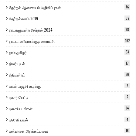
தேர்தல் ஆணையம் அறிவிப்புகள்
76
தேர்தல்களம் 2019
62
நாடாளுமன்ற தேர்தல்_2024
88
நாட்டாணிபுரசக்குடி ஊராட்சி
192
நாம் தமிழர்
33
நிவர் புயல்
17
நீதிமன்றம்
26
பாபர் மசூதி வழக்கு
7
புகார் பெட்டி
2
புகைப்படங்கள்
14
புரெவி புயல்
4
புன்னகை அறக்கட்டளை
16