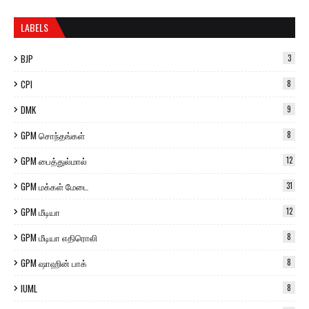
LABELS
BJP
3
CPI
8
DMK
9
GPM சொந்தங்கள்
8
GPM பைத்துல்மால்
12
GPM மக்கள் மேடை
31
GPM மீடியா
12
GPM மீடியா எதிரொலி
8
GPM ஷாஹின் பாக்
8
IUML
8