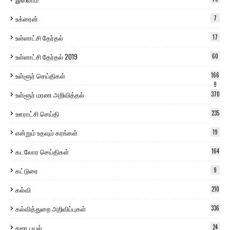
உக்ரைன்
7
உள்ளாட்சி தேர்தல்
17
உள்ளாட்சி தேர்தல் 2019
60
உள்ளூர் செய்திகள்
166
9
உள்ளூர் மரண அறிவித்தல்
370
ஊராட்சி செய்தி
235
என்றும் உதவும் கரங்கள்
19
கடலோர செய்திகள்
164
கட்டுரை
9
கல்வி
210
கல்வித்துறை அறிவிப்புகள்
336
கஜா புயல்
24