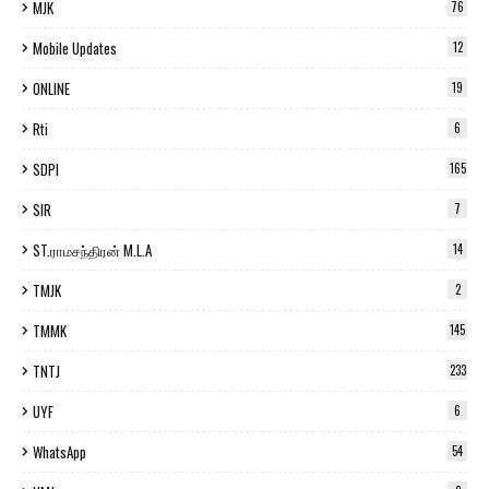
MJK
76
Mobile Updates
12
ONLINE
19
Rti
6
SDPI
165
SIR
7
ST.ராமசந்திரன் M.L.A
14
TMJK
2
TMMK
145
TNTJ
233
UYF
6
WhatsApp
54