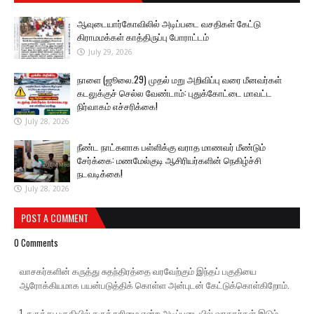
ஆவுடையார்கோவிலில் அடிப்படை வசதிகள் கேட்டு
கிராமமக்கள் காத்திருப்பு போராட்டம்
July 29, 2026
நாளை (ஜூலை.29) முதல் மறு அறிவிப்பு வரை மீனவர்கள்
கடலுக்குச் செல்ல வேண்டாம்: புதுக்கோட்டை மாவட்ட
நிர்வாகம் எச்சரிக்கை!
July 28, 2026
நீண்ட நாட்களாக பள்ளிக்கு வராத மாணவர் மீண்டும்
சேர்க்கை: மணமேல்குடி ஆசிரியர்களின் நெகிழ்ச்சி
நடவடிக்கை!
July 28, 2026
POST A COMMENT
0 Comments
வாசகர்களின் கருத்து சுதந்திரத்தை வரவேற்கும் இந்தப் பகுதியை
ஆரோக்கியமாக பயன்படுத்திக் கொள்ள அன்புடன் கேட்டுக்கொள்கிறோம்.
1. கருத்து பகுதியில் கருத்துரிமை என்ற அடிப்படையில் வாசகர்கள் இடும்