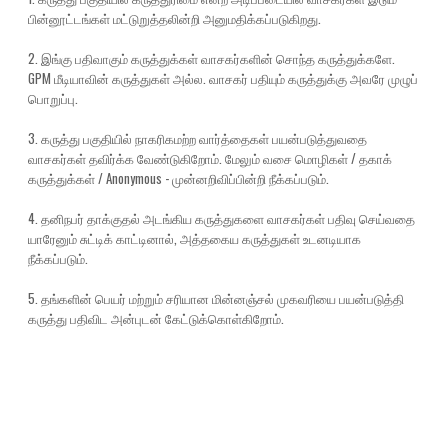
பின்னூட்டங்கள் மட்டுறுத்தலின்றி அனுமதிக்கப்படுகிறது.
2. இங்கு பதிவாகும் கருத்துக்கள் வாசகர்களின் சொந்த கருத்துக்களே.
GPM மீடியாவின் கருத்துகள் அல்ல. வாசகர் பதியும் கருத்துக்கு அவரே முழுப்
பொறுப்பு.
3. கருத்து பகுதியில் நாகரிகமற்ற வார்த்தைகள் பயன்படுத்துவதை
வாசகர்கள் தவிர்க்க வேண்டுகிறோம். மேலும் வசை மொழிகள் / தகாக்
கருத்துக்கள் / Anonymous - முன்னறிவிப்பின்றி நீக்கப்படும்.
4. தனிநபர் தாக்குதல் அடங்கிய கருத்துகளை வாசகர்கள் பதிவு செய்வதை
யாரேனும் சுட்டிக் காட்டினால், அத்தகைய கருத்துகள் உடனடியாக
நீக்கப்படும்.
5. தங்களின் பெயர் மற்றும் சரியான மின்னஞ்சல் முகவரியை பயன்படுத்தி
கருத்து பதிவிட அன்புடன் கேட்டுக்கொள்கிறோம்.