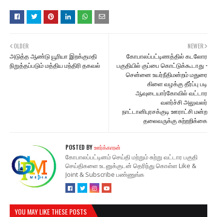
OLDER
NEWER
அடுத்த ஆண்டு யூரியா இறக்குமதி
கோபாலப்பட்டிணத்தில் கடலோர
நிறுத்தப்படும் மத்திய மந்திரி தகவல்
பகுதியில் குப்பை கொட்டுக்கூடாது -
சென்னை உயர்நீதிமன்றம் மதுரை
கிளை வழக்கு தீர்ப்பு படி
ஆவுடையார்கோவில் வட்டார
வளர்ச்சி அலுவலர்
நாட்டானிபுரசக்குடி ஊராட்சி மன்ற
தலைவருக்கு சுற்றறிக்கை
POSTED BY
ஊர்க்காரன்
கோபாலப்பட்டினம் செய்தி மற்றும் சுற்று வட்டார பகுதி
செய்திகளை உடனுக்குடன் தெரிந்து கொள்ள Like &
Joint & Subscribe பண்ணுங்க
YOU MAY LIKE THESE POSTS