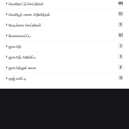
வெளிநாட்டு செய்திகள்
449
வெளியூர் மரண அறிவித்தல்
117
வேடிக்கை செய்திகள்
11
வேலைவாய்ப்பு
157
ஜமாஅத்
3
ஜமாஅத் அறிவிப்பு
5
ஜமாஅத்துல் உலமா
6
ஹஜ் கமிட்டி
13