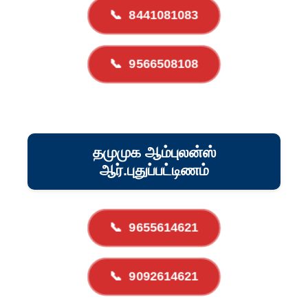
📞
8441081083
📞
9566508108
தமுமுக ஆம்புலன்ஸ்
ஆர்.புதுப்பட்டிணம்
📞
9655614621
📞
9092614621