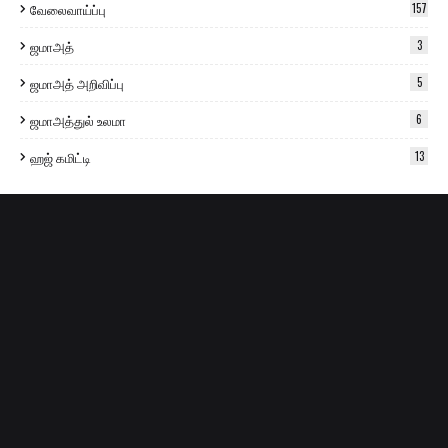
வேலைவாய்ப்பு
157
ஜமாஅத்
3
ஜமாஅத் அறிவிப்பு
5
ஜமாஅத்துல் உலமா
6
ஹஜ் கமிட்டி
13