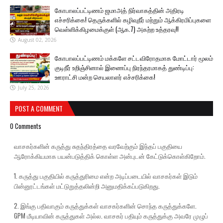
கோபாலப்பட்டிணம் ஜமாஅத் நிர்வாகத்தின் அதிரடி
எச்சரிக்கை! தெருக்களில் கழிவுநீர் மற்றும் ஆக்கிரமிப்புகளை
வெள்ளிக்கிழமைக்குள் (ஆக.7) அகற்ற உத்தரவு!!
August 02, 2026
கோபாலப்பட்டிணம் மக்களே சட்டவிரோதமாக மோட்டார் மூலம்
குடிநீர் உறிஞ்சினால் இணைப்பு நிரந்தரமாகத் துண்டிப்பு:
ஊராட்சி மன்ற செயலாளர் எச்சரிக்கை!
July 25, 2026
POST A COMMENT
0 Comments
வாசகர்களின் கருத்து சுதந்திரத்தை வரவேற்கும் இந்தப் பகுதியை
ஆரோக்கியமாக பயன்படுத்திக் கொள்ள அன்புடன் கேட்டுக்கொள்கிறோம்.
1. கருத்து பகுதியில் கருத்துரிமை என்ற அடிப்படையில் வாசகர்கள் இடும்
பின்னூட்டங்கள் மட்டுறுத்தலின்றி அனுமதிக்கப்படுகிறது.
2. இங்கு பதிவாகும் கருத்துக்கள் வாசகர்களின் சொந்த கருத்துக்களே.
GPM மீடியாவின் கருத்துகள் அல்ல. வாசகர் பதியும் கருத்துக்கு அவரே முழுப்