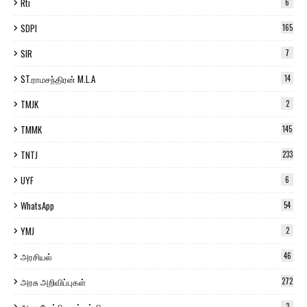
Rti
6
SDPI
165
SIR
7
ST.ராமசந்திரன் M.L.A
14
TMJK
2
TMMK
145
TNTJ
233
UYF
6
WhatsApp
54
YMJ
2
அரசியல்
46
அரசு அறிவிப்புகள்
272
3