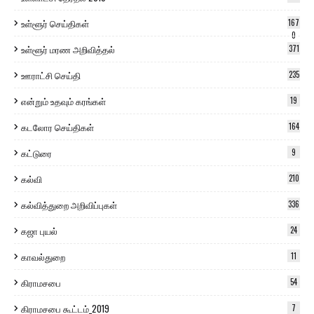
உள்ளூர் செய்திகள்
167
0
உள்ளூர் மரண அறிவித்தல்
371
ஊராட்சி செய்தி
235
என்றும் உதவும் கரங்கள்
19
கடலோர செய்திகள்
164
கட்டுரை
9
கல்வி
210
கல்வித்துறை அறிவிப்புகள்
336
கஜா புயல்
24
காவல்துறை
11
கிராமசபை
54
கிராமசபை கூட்டம்_2019
7