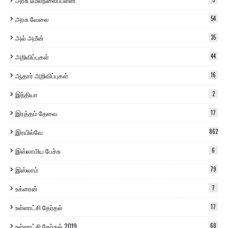
அரசு மேல்நிலைப்பள்ளி
அரசு வேலை
54
அல் அமீன்
35
அறிவிப்புகள்
44
ஆதார் அறிவிப்புகள்
16
இந்தியா
2
இரத்தம் தேவை
17
இரயில்வே
862
இஸ்லாமிய பேச்சு
6
இஸ்லாம்
79
உக்ரைன்
7
உள்ளாட்சி தேர்தல்
17
உள்ளாட்சி தேர்தல் 2019
60