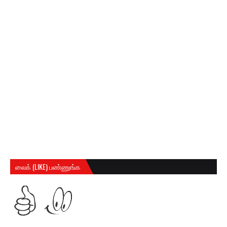
லைக் (LIKE) பண்ணுங்க