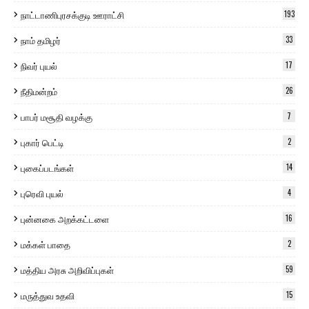
நாட்டாணிபுரசக்குடி ஊராட்சி
193
நாம் தமிழர்
33
நிவர் புயல்
17
நீதிமன்றம்
26
பாபர் மசூதி வழக்கு
7
புகார் பெட்டி
2
புகைப்படங்கள்
14
புரெவி புயல்
4
புன்னகை அறக்கட்டளை
16
மக்கள் பாதை
2
மத்திய அரசு அறிவிப்புகள்
59
மருத்துவ உதவி
15