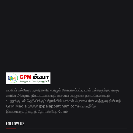
உலகின் பல்வேறு பகுதிகளில் வாழும் கோபாலப்பட்டிணம் மக்களுக்கு, நமது
ஊரின் அன்றாட நிகழ்வுகளையும் ஏனைய பயனுள்ள தகவல்களையும்
உடனுக்குடன் தெரிவிக்கும் நோக்கில், மக்கள் அனைவரின் ஒத்துழைப்போடு
GPM Media (www.gopalappattinam.com) என்ற இந்த
இணையதளத்தைத் தொடங்கியுள்ளோம்.
FOLLOW US