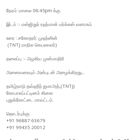
நேரம் :மாலை 06:45pm க்கு
இடம் :- மஸ்ஜிதுர் ரஹ்மான் மர்க்கஸ் வளாகம்
உரை : சகோதரர்: முஹ்ஸின்
(TNTJ மாநில செயலாளர்)
தலைப்பு :- அழகிய முன்மாதிரி
அனைவரையும் அன்புடன் அழைக்கிறது...
தமிழ்நாடு தவ்ஹீத் ஜமாஅத்,(TNTJ)
கோபாலப்பட்டினம் கிளை
புதுக்கோட்டை மாவட்டம்.
தொடர்புக்கு:
+91 96887 63679
+91 99435 20012