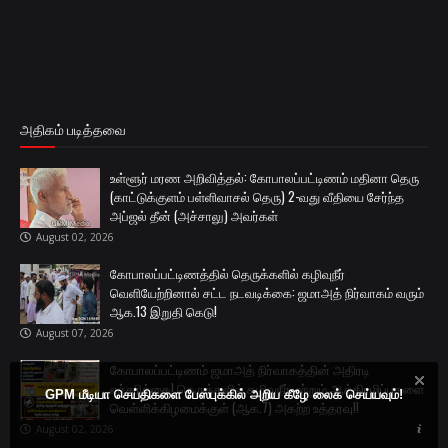
அதிகம் படித்தவை
உள்ளூர் மரண அறிவித்தல்: கோபாலப்பட்டிணம் மதினா தெரு
(காட்டுக்குளம் பள்ளிவாசல் தெரு) 2-வது வீதியை சேர்ந்த
அப்ஜல் தீன் (அச்சாலு) அவர்கள்
August 02, 2026
கோபாலப்பட்டிணத்தில் தெருக்களில் கழிவுநீர்
வெளியேற்றினால் சட்ட நடவடிக்கை: ஜமாஅத் நிர்வாகம் வரும்
ஆக.13 இறுதி கெடு!
August 07, 2026
கோபாலப்பட்டிணம் ஜமாஅத் நிர்வாகத்தின் அதிரடி
எச்சரிக்கை! தெருக்களில் கழிவுநீர் மற்றும் ஆக்கிரமிப்புகளை
GPM மீடியா செய்திகளை பேஸ்புக்கில் அறிய கீழே லைக் செய்யவும்!
வெள்ளிக்கிழமைக்குள் (ஆக.7) அகற்ற உத்தரவு!!
August 02, 2026