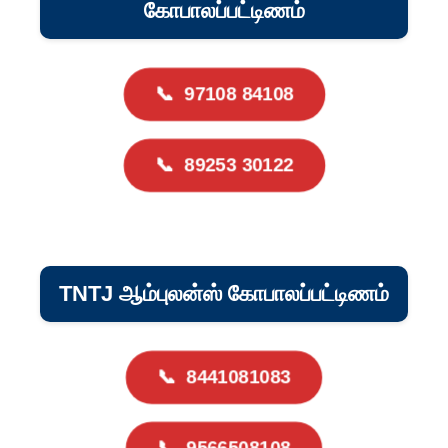
கோபாலப்பட்டிணம்
📞
97108 84108
📞
89253 30122
TNTJ ஆம்புலன்ஸ் கோபாலப்பட்டிணம்
📞
8441081083