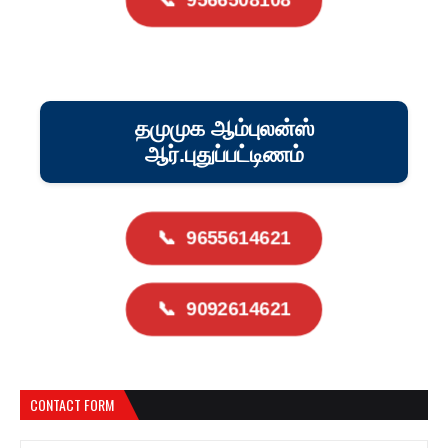
📞
9566508108
தமுமுக ஆம்புலன்ஸ்
ஆர்.புதுப்பட்டிணம்
📞
9655614621
📞
9092614621
CONTACT FORM