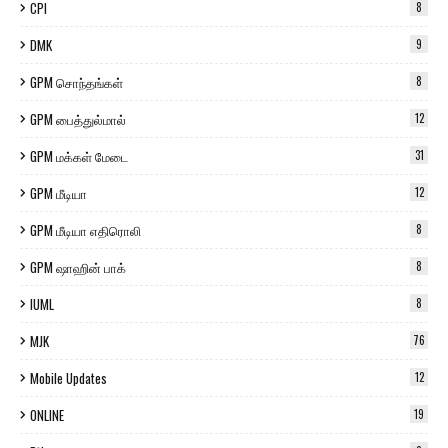
CPI
8
DMK
9
GPM சொந்தங்கள்
8
GPM பைத்துல்மால்
12
GPM மக்கள் மேடை
31
GPM மீடியா
12
GPM மீடியா எதிரொலி
8
GPM ஷாஹின் பாக்
8
IUML
8
MJK
76
Mobile Updates
12
ONLINE
19