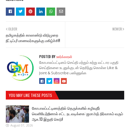
OLDER
NEWER
தமிழகத்தில் காலாண்டு விடுமுறை
நீட்டிப்பு! மாணவர்களுக்கு மகிழ்ச்சி!!
POSTED BY
ஊர்க்காரன்
கோபாலப்பட்டினம் செய்தி மற்றும் சுற்று வட்டார பகுதி
செய்திகளை உடனுக்குடன் தெரிந்து கொள்ள Like &
Joint & Subscribe பண்ணுங்க
YOU MAY LIKE THESE POSTS
கோபாலப்பட்டிணத்தில் தெருக்களில் கழிவுநீர்
வெளியேற்றினால் சட்ட நடவடிக்கை: ஜமாஅத் நிர்வாகம் வரும்
ஆக.13 இறுதி கெடு!
August 07, 2026