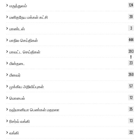
மருத்துவம்
124
மனிதநேய மக்கள் கட்சி
20
மாண்டஸ்
3
மாநில செய்திகள்
444
மாவட்ட செய்திகள்
393
8
மின்தடை
23
மீனவர்
260
முக்கிய அறிவிப்புகள்
57
மொபைல்
12
ரஹ்மானியா பெண்கள் மதரஸா
25
ரிசர்வ் வங்கி
13
வங்கி
22