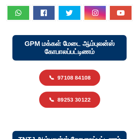
GPM மக்கள் மேடை ஆம்புலன்ஸ்
கோபாலப்பட்டிணம்
📞
97108 84108
📞
89253 30122