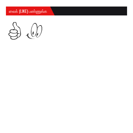
லைக் (LIKE) பண்ணுங்க