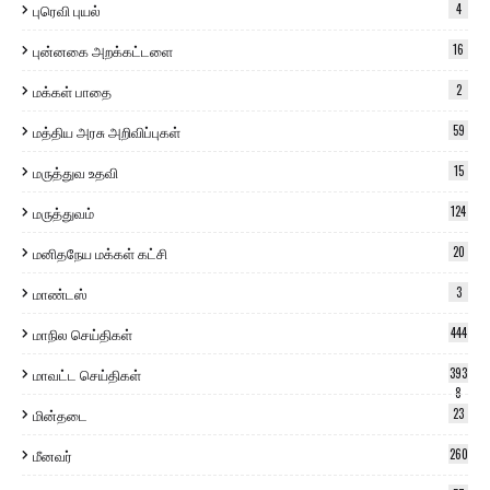
புரெவி புயல்
4
புன்னகை அறக்கட்டளை
16
மக்கள் பாதை
2
மத்திய அரசு அறிவிப்புகள்
59
மருத்துவ உதவி
15
மருத்துவம்
124
மனிதநேய மக்கள் கட்சி
20
மாண்டஸ்
3
மாநில செய்திகள்
444
மாவட்ட செய்திகள்
393
8
மின்தடை
23
மீனவர்
260