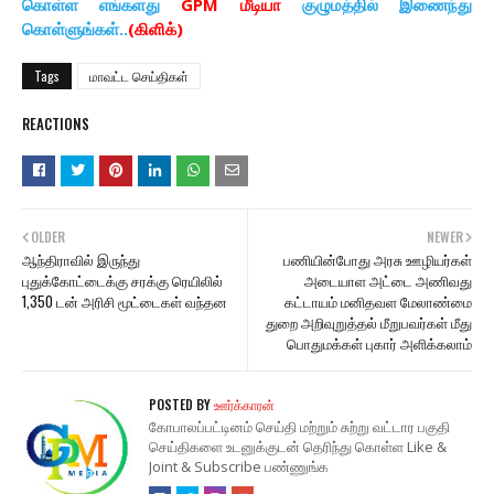
கொள்ள எங்களது
GPM மீடியா
குழுமத்தில் இணைந்து
கொள்ளுங்கள்..
(கிளிக்)
Tags
மாவட்ட செய்திகள்
REACTIONS
OLDER
NEWER
ஆந்திராவில் இருந்து
பணியின்போது அரசு ஊழியர்கள்
புதுக்கோட்டைக்கு சரக்கு ரெயிலில்
அடையாள அட்டை அணிவது
1,350 டன் அரிசி மூட்டைகள் வந்தன
கட்டாயம் மனிதவள மேலாண்மை
துறை அறிவுறுத்தல் மீறுபவர்கள் மீது
பொதுமக்கள் புகார் அளிக்கலாம்
POSTED BY
ஊர்க்காரன்
கோபாலப்பட்டினம் செய்தி மற்றும் சுற்று வட்டார பகுதி
செய்திகளை உடனுக்குடன் தெரிந்து கொள்ள Like &
Joint & Subscribe பண்ணுங்க