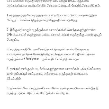
வாசகர்களின் கருத்து சுதந்திரத்தை வரவேற்கும் இந்தப் பகுதியை
ஆரோக்கியமாக பயன்படுத்திக் கொள்ள அன்புடன் கேட்டுக்கொள்கிறோம்.
1. கருத்து பகுதியில் கருத்துரிமை என்ற அடிப்படையில் வாசகர்கள் இடும்
பின்னூட்டங்கள் மட்டுறுத்தலின்றி அனுமதிக்கப்படுகிறது.
2. இங்கு பதிவாகும் கருத்துக்கள் வாசகர்களின் சொந்த கருத்துக்களே.
GPM மீடியாவின் கருத்துகள் அல்ல. வாசகர் பதியும் கருத்துக்கு அவரே முழுப்
பொறுப்பு.
3. கருத்து பகுதியில் நாகரிகமற்ற வார்த்தைகள் பயன்படுத்துவதை
வாசகர்கள் தவிர்க்க வேண்டுகிறோம். மேலும் வசை மொழிகள் / தகாக்
கருத்துக்கள் / Anonymous - முன்னறிவிப்பின்றி நீக்கப்படும்.
4. தனிநபர் தாக்குதல் அடங்கிய கருத்துகளை வாசகர்கள் பதிவு செய்வதை
யாரேனும் சுட்டிக் காட்டினால், அத்தகைய கருத்துகள் உடனடியாக
நீக்கப்படும்.
5. தங்களின் பெயர் மற்றும் சரியான மின்னஞ்சல் முகவரியை பயன்படுத்தி
கருத்து பதிவிட அன்புடன் கேட்டுக்கொள்கிறோம்.