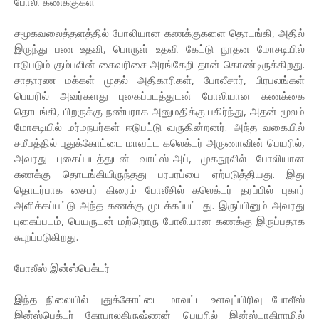
போலி கணக்குகள்
சமூகவலைத்தளத்தில் போலியான கணக்குகளை தொடங்கி, அதில்
இருந்து பண உதவி, பொருள் உதவி கேட்டு நூதன மோசடியில்
ஈடுபடும் கும்பலின் கைவரிசை அரங்கேறி தான் கொண்டிருக்கிறது.
சாதாரண மக்கள் முதல் அதிகாரிகள், போலீசார், பிரபலங்கள்
பெயரில் அவர்களது புகைப்படத்துடன் போலியான கணக்கை
தொடங்கி, பிறருக்கு நண்பராக அனுமதிக்கு பகிர்ந்து, அதன் மூலம்
மோசடியில் மர்மநபர்கள் ஈடுபட்டு வருகின்றனர். அந்த வகையில்
சமீபத்தில் புதுக்கோட்டை மாவட்ட கலெக்டர் அருணாவின் பெயரில்,
அவரது புகைப்படத்துடன் வாட்ஸ்-அப், முகநூலில் போலியான
கணக்கு தொடங்கியிருந்தது பரபரப்பை ஏற்படுத்தியது. இது
தொடர்பாக சைபர் கிரைம் போலீசில் கலெக்டர் தரப்பில் புகார்
அளிக்கப்பட்டு அந்த கணக்கு முடக்கப்பட்டது. இருப்பினும் அவரது
புகைப்படம், பெயருடன் மற்றொரு போலியான கணக்கு இருப்பதாக
கூறப்படுகிறது.
போலீஸ் இன்ஸ்பெக்டர்
இந்த நிலையில் புதுக்கோட்டை மாவட்ட உளவுப்பிரிவு போலீஸ்
இன்ஸ்பெக்டர் கோபாலகிருஷ்ணன் பெயரில் இன்ஸ்டாகிராமில்