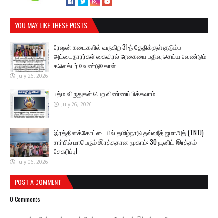
YOU MAY LIKE THESE POSTS
ரேஷன் கடைகளில் வருகிற 31-ந் தேதிக்குள் குடும்ப
அட்டைதாரர்கள் கைவிரல் ரேகையை பதிவு செய்ய வேண்டும்
கலெக்டர் வேண்டுகோள்
July 26, 2026
பத்ம விருதுகள் பெற விண்ணப்பிக்கலாம்
July 26, 2026
இரத்தினக்கோட்டையில் தமிழ்நாடு தவ்ஹீத் ஜமாஅத் (TNTJ)
சார்பில் மாபெரும் இரத்ததான முகாம்: 30 யூனிட் இரத்தம்
சேகரிப்பு!
July 06, 2026
POST A COMMENT
0 Comments