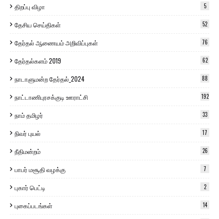
திறப்பு விழா
5
தேசிய செய்திகள்
52
தேர்தல் ஆணையம் அறிவிப்புகள்
76
தேர்தல்களம் 2019
62
நாடாளுமன்ற தேர்தல்_2024
88
நாட்டாணிபுரசக்குடி ஊராட்சி
192
நாம் தமிழர்
33
நிவர் புயல்
17
நீதிமன்றம்
26
பாபர் மசூதி வழக்கு
7
புகார் பெட்டி
2
புகைப்படங்கள்
14