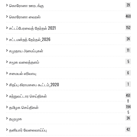
கொரோனா ஊரடங்கு
29
கொரோனா வைரஸ்
460
சட்டப்பேரவைத் தேர்தல் 2021
152
சட்டமன்றத் தேர்தல்_2026
24
சமுதாய அமைப்புகள்
11
சமூக வலைத்தளம்
5
சமையல் எரிவாயு
6
சிறப்பு கிராமசபை கூட்டம்_2020
1
சுற்றுவட்டார செய்திகள்
451
0
தமிழக செய்திகள்
194
5
தமுமுக
24
தனியார் வேலைவாய்ப்பு
42