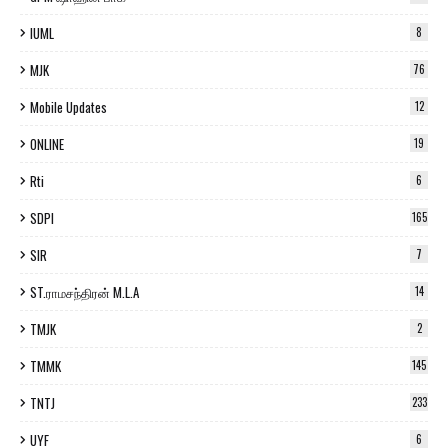
IUML
8
MJK
76
Mobile Updates
12
ONLINE
19
Rti
6
SDPI
165
SIR
7
ST.ராமசந்திரன் M.L.A
14
TMJK
2
TMMK
145
TNTJ
233
UYF
6