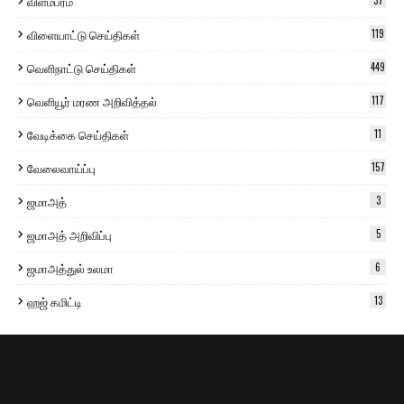
விளம்பரம்
37
விளையாட்டு செய்திகள்
119
வெளிநாட்டு செய்திகள்
449
வெளியூர் மரண அறிவித்தல்
117
வேடிக்கை செய்திகள்
11
வேலைவாய்ப்பு
157
ஜமாஅத்
3
ஜமாஅத் அறிவிப்பு
5
ஜமாஅத்துல் உலமா
6
ஹஜ் கமிட்டி
13