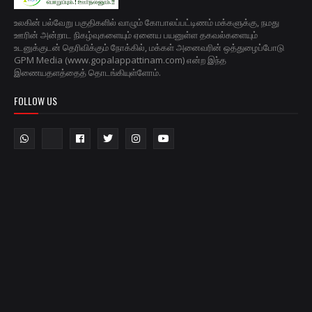
உலகின் பல்வேறு பகுதிகளில் வாழும் கோபாலப்பட்டிணம் மக்களுக்கு, நமது
ஊரின் அன்றாட நிகழ்வுகளையும் ஏனைய பயனுள்ள தகவல்களையும்
உடனுக்குடன் தெரிவிக்கும் நோக்கில், மக்கள் அனைவரின் ஒத்துழைப்போடு
GPM Media (www.gopalappattinam.com) என்ற இந்த
இணையதளத்தைத் தொடங்கியுள்ளோம்.
FOLLOW US