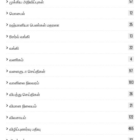
முக்கிய அறிவிப்புகள்
57
மொபைல்
12
ரஹ்மானியா பெண்கள் மதரஸா
25
ரிசர்வ் வங்கி
13
வங்கி
22
வணிகம்
4
வளைகுடா செய்திகள்
97
வானிலை நிலவரம்
103
விபத்து செய்திகள்
26
விமான நிலையம்
21
விவசாயம்
122
விழிப்புணர்வு பதிவு
465