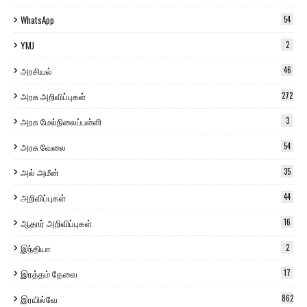
WhatsApp
54
YMJ
2
அரசியல்
46
அரசு அறிவிப்புகள்
272
அரசு மேல்நிலைப்பள்ளி
3
அரசு வேலை
54
அல் அமீன்
35
அறிவிப்புகள்
44
ஆதார் அறிவிப்புகள்
16
இந்தியா
2
இரத்தம் தேவை
17
இரயில்வே
862