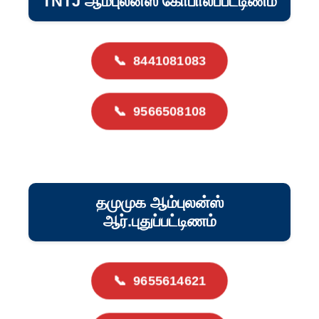
TNTJ ஆம்புலன்ஸ் கோபாலப்பட்டிணம்
📞
8441081083
📞
9566508108
தமுமுக ஆம்புலன்ஸ்
ஆர்.புதுப்பட்டிணம்
📞
9655614621