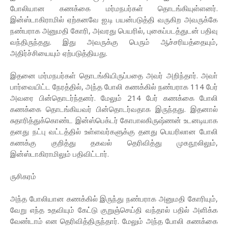
போலியான கணக்கை மர்மநபர்கள் தொடங்கியுள்ளனர்.
இன்ஸ்டாகிராமில் ஏற்கனவே ஐ.டி பயன்படுத்தி வருகிற அவருக்கே
நண்பராக அனுமதி கோரி, அவரது பெயரில், புகைப்படத்துடன் பதிவு
வந்திருந்தது. இது அவருக்கு பெரும் ஆச்சரியத்தையும்,
அதிர்ச்சியையும் ஏற்படுத்தியது.
இதனை மர்மநபர்கள் தொடங்கியிருப்பதை அவர் அறிந்தார். அவா்
பார்வையிட்ட நேரத்தில், அந்த போலி கணக்கில் நண்பராக 114 பேர்
அவரை பின்தொடர்ந்தனர். மேலும் 214 பேர் கணக்கை போலி
கணக்கை தொடங்கியவர் பின்தொடர்வதாக இருந்தது. இதனால்
சுதாரித்துக்கொண்ட இன்ஸ்பெக்டர் கோபாலகிருஷ்ணன் உடனடியாக
தனது நட்பு வட்டத்தில் உள்ளவர்களுக்கு தனது பெயரிலான போலி
கணக்கு குறித்து தகவல் தெரிவித்து முகநூலிலும்,
இன்ஸ்டாகிராமிலும் பதிவிட்டார்.
ருசிகரம்
அந்த போலியான கணக்கில் இருந்து நண்பராக அனுமதி கோரியும்,
வேறு எந்த உதவியும் கேட்டு குறுஞ்செய்தி வந்தால் பதில் அளிக்க
வேண்டாம் என தெரிவித்திருந்தார். மேலும் அந்த போலி கணக்கை