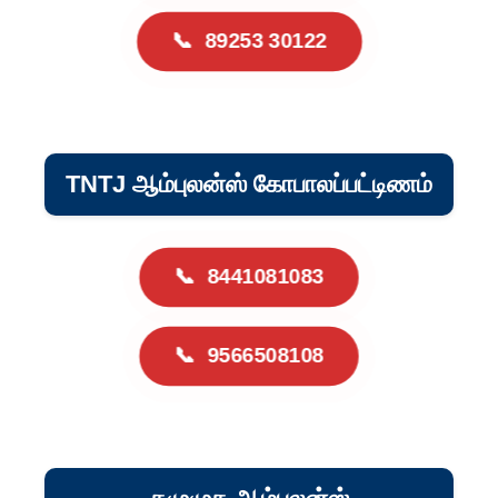
📞
89253 30122
TNTJ ஆம்புலன்ஸ் கோபாலப்பட்டிணம்
📞
8441081083
📞
9566508108