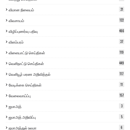
விமான நிலையம்
21
விவசாயம்
122
விழிப்புணர்வு பதிவு
466
விளம்பரம்
37
விளையாட்டு செய்திகள்
119
வெளிநாட்டு செய்திகள்
449
வெளியூர் மரண அறிவித்தல்
117
வேடிக்கை செய்திகள்
11
வேலைவாய்ப்பு
157
ஜமாஅத்
3
ஜமாஅத் அறிவிப்பு
5
ஜமாஅத்துல் உலமா
6