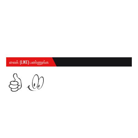
லைக் (LIKE) பண்ணுங்க