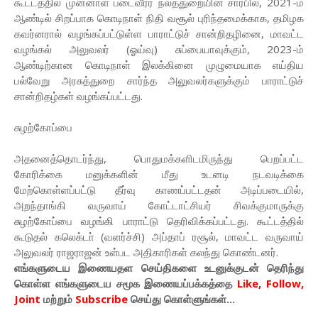
கூட்டத்தில் முன்னாள் படைவீரர் நலத்துறையின் சார்பில், 2021-ம்
ஆண்டில் சிறப்பாக கொடிநாள் நிதி வசூல் புரிந்தமைக்காக, தமிழக
கவர்னரால் வழங்கப்பட்டுள்ள பாராட்டுச் சான்றிதழினை, மாவட்ட
வழங்கல் அலுவலர் (ஓய்வு) சுப்பையாவுக்கும், 2023-ம்
ஆண்டிற்கான கொடிநாள் இலக்கினை முழுமையாக எய்திய
பல்வேறு அரசுத்துறை சார்ந்த அலுவலர்களுக்கும் பாராட்டுச்
சான்றிதழ்கள் வழங்கப்பட்டது.
சுழற்கோப்பை
அதனைத்தொடர்ந்து, பொதுமக்களிடமிருந்து பெறப்பட்ட
கோரிக்கை மனுக்களின் மீது உடனடி நடவடிக்கை
மேற்கொள்ளப்பட்டு தீர்வு காணப்பட்டதன் அடிப்படையில்,
அறந்தாங்கி வருவாய் கோட்டாட்சியர் சிவக்குமாருக்கு
சுழற்கோப்பை வழங்கி பாராட்டு தெரிவிக்கப்பட்டது. கூட்டத்தில்
கூடுதல் கலெக்டா் (வளர்ச்சி) அப்தாப் ரசூல், மாவட்ட வருவாய்
அலுவலர் ராஜராஜன் உள்பட அதிகாரிகள் கலந்து கொண்டனர்.
எங்களுடைய இணையதள செய்திகளை உடனுக்குடன் தெரிந்து
கொள்ள
எங்களுடைய
சமூக இணையப்பக்கத்தை
Like, Follow,
Joint
மற்றும்
Subscribe
செய்து கொள்ளுங்கள்...