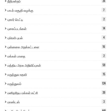
நீதிமன்றம்
26
பாபர் மசூதி வழக்கு
7
புகார் பெட்டி
2
புகைப்படங்கள்
14
புரெவி புயல்
4
புன்னகை அறக்கட்டளை
16
மக்கள் பாதை
2
மத்திய அரசு அறிவிப்புகள்
59
மருத்துவ உதவி
15
மருத்துவம்
124
மனிதநேய மக்கள் கட்சி
20
மாண்டஸ்
3
445