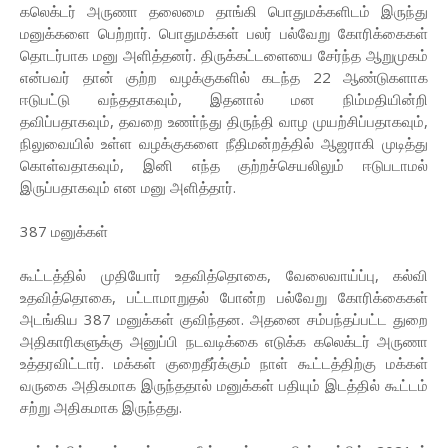
கலெக்டர் அருணா தலைமை தாங்கி பொதுமக்களிடம் இருந்து
மனுக்களை பெற்றார். பொதுமக்கள் பலர் பல்வேறு கோரிக்கைகள்
தொடர்பாக மனு அளித்தனர். திருக்கட்டளையை சேர்ந்த ஆறுமுகம்
என்பவர் தான் குற்ற வழக்குகளில் கடந்த 22 ஆண்டுகளாக
ஈடுபட்டு வந்ததாகவும், இதனால் மன நிம்மதியின்றி
தவிப்பதாகவும், தவறை உணா்ந்து திருந்தி வாழ முயற்சிப்பதாகவும்,
நிலுவையில் உள்ள வழக்குகளை நீதிமன்றத்தில் ஆஜராகி முடித்து
கொள்வதாகவும், இனி எந்த குற்றச்செயலிலும் ஈடுபடாமல்
இருப்பதாகவும் என மனு அளித்தார்.
387 மனுக்கள்
கூட்டத்தில் முதியோர் உதவித்தொகை, வேலைவாய்ப்பு, கல்வி
உதவித்தொகை, பட்டாமாறுதல் போன்ற பல்வேறு கோரிக்கைகள்
அடங்கிய 387 மனுக்கள் குவிந்தன. அதனை சம்பந்தப்பட்ட துறை
அதிகாரிகளுக்கு அனுப்பி நடவடிக்கை எடுக்க கலெக்டர் அருணா
உத்தரவிட்டார். மக்கள் குறைதீர்க்கும் நாள் கூட்டத்திற்கு மக்கள்
வருகை அதிகமாக இருந்ததால் மனுக்கள் பதியும் இடத்தில் கூட்டம்
சற்று அதிகமாக இருந்தது.