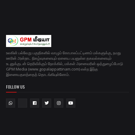
உலகின் பல்வேறு பகுதிகளில் வாழும் கோபாலப்பட்டிணம் மக்களுக்கு, நமது
ஊரின் அன்றாட நிகழ்வுகளையும் ஏனைய பயனுள்ள தகவல்களையும்
உடனுக்குடன் தெரிவிக்கும் நோக்கில், மக்கள் அனைவரின் ஒத்துழைப்போடு
GPM Media (www.gopalappattinam.com) என்ற இந்த
இணையதளத்தைத் தொடங்கியுள்ளோம்.
FOLLOW US