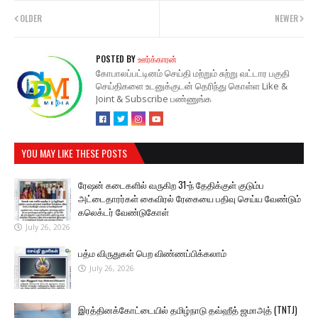
OLDER
NEWER
POSTED BY
ஊர்க்காரன்
கோபாலப்பட்டினம் செய்தி மற்றும் சுற்று வட்டார பகுதி
செய்திகளை உடனுக்குடன் தெரிந்து கொள்ள Like &
Joint & Subscribe பண்ணுங்க
YOU MAY LIKE THESE POSTS
ரேஷன் கடைகளில் வருகிற 31-ந் தேதிக்குள் குடும்ப
அட்டைதாரர்கள் கைவிரல் ரேகையை பதிவு செய்ய வேண்டும்
கலெக்டர் வேண்டுகோள்
July 26, 2026
பத்ம விருதுகள் பெற விண்ணப்பிக்கலாம்
July 26, 2026
இரத்தினக்கோட்டையில் தமிழ்நாடு தவ்ஹீத் ஜமாஅத் (TNTJ)