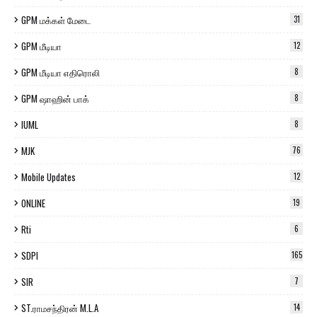
GPM மக்கள் மேடை
31
GPM மீடியா
12
GPM மீடியா எதிரொலி
8
GPM ஷாஹின் பாக்
8
IUML
8
MJK
76
Mobile Updates
12
ONLINE
19
Rti
6
SDPI
165
SIR
7
ST.ராமசந்திரன் M.L.A
14