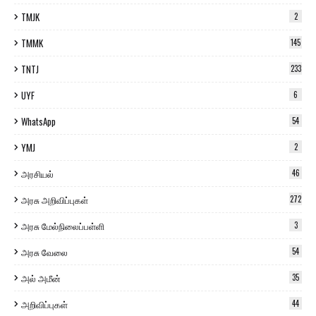
TMJK
2
TMMK
145
TNTJ
233
UYF
6
WhatsApp
54
YMJ
2
அரசியல்
46
அரசு அறிவிப்புகள்
272
அரசு மேல்நிலைப்பள்ளி
3
அரசு வேலை
54
அல் அமீன்
35
அறிவிப்புகள்
44