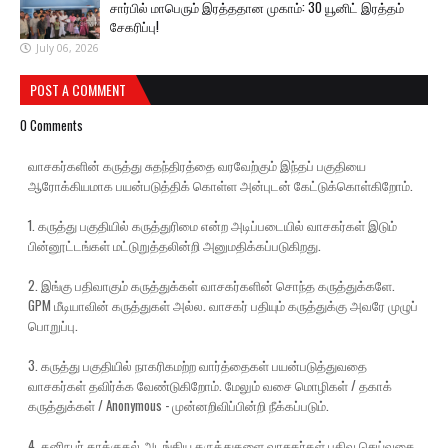
சார்பில் மாபெரும் இரத்ததான முகாம்: 30 யூனிட் இரத்தம்
சேகரிப்பு!
July 06, 2026
POST A COMMENT
0 Comments
வாசகர்களின் கருத்து சுதந்திரத்தை வரவேற்கும் இந்தப் பகுதியை
ஆரோக்கியமாக பயன்படுத்திக் கொள்ள அன்புடன் கேட்டுக்கொள்கிறோம்.
1. கருத்து பகுதியில் கருத்துரிமை என்ற அடிப்படையில் வாசகர்கள் இடும்
பின்னூட்டங்கள் மட்டுறுத்தலின்றி அனுமதிக்கப்படுகிறது.
2. இங்கு பதிவாகும் கருத்துக்கள் வாசகர்களின் சொந்த கருத்துக்களே.
GPM மீடியாவின் கருத்துகள் அல்ல. வாசகர் பதியும் கருத்துக்கு அவரே முழுப்
பொறுப்பு.
3. கருத்து பகுதியில் நாகரிகமற்ற வார்த்தைகள் பயன்படுத்துவதை
வாசகர்கள் தவிர்க்க வேண்டுகிறோம். மேலும் வசை மொழிகள் / தகாக்
கருத்துக்கள் / Anonymous - முன்னறிவிப்பின்றி நீக்கப்படும்.
4. தனிநபர் தாக்குதல் அடங்கிய கருத்துகளை வாசகர்கள் பதிவு செய்வதை