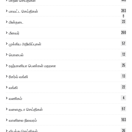
மாநில செய்திகள்
மாவட்ட செய்திகள்
393
8
மின்தடை
23
மீனவர்
260
முக்கிய அறிவிப்புகள்
57
மொபைல்
12
ரஹ்மானியா பெண்கள் மதரஸா
25
ரிசர்வ் வங்கி
13
வங்கி
22
வணிகம்
4
வளைகுடா செய்திகள்
97
வானிலை நிலவரம்
103
விபத்து செய்திகள்
26