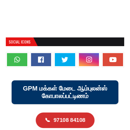
SOCIAL ICONS
GPM மக்கள் மேடை ஆம்புலன்ஸ்
கோபாலப்பட்டிணம்
📞
97108 84108