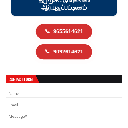
தமுமுக ஆம்புலன்ஸ்
ஆர்.புதுப்பட்டிணம்
📞
9655614621
📞
9092614621
CONTACT FORM