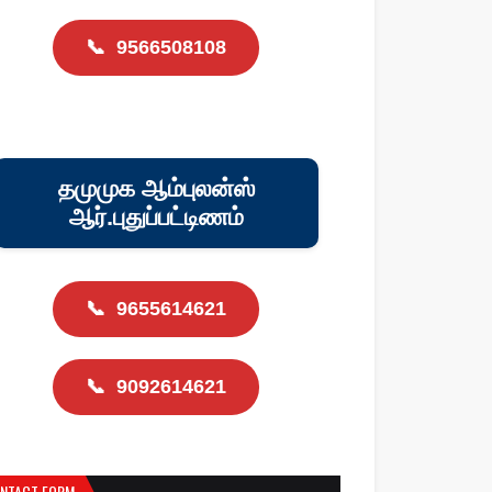
📞
9566508108
தமுமுக ஆம்புலன்ஸ்
ஆர்.புதுப்பட்டிணம்
📞
9655614621
📞
9092614621
NTACT FORM