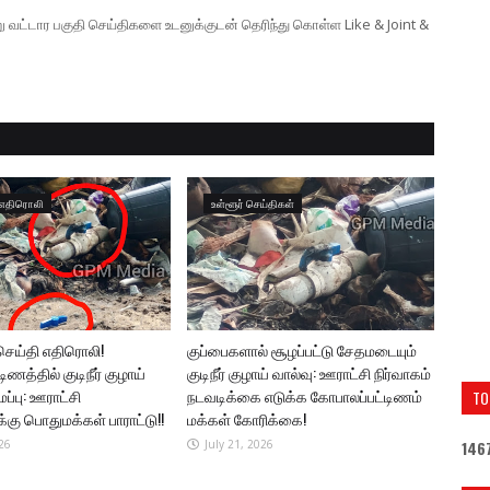
ற்று வட்டார பகுதி செய்திகளை உடனுக்குடன் தெரிந்து கொள்ள Like & Joint &
ா எதிரொலி
உள்ளூர் செய்திகள்
 செய்தி எதிரொலி!
குப்பைகளால் சூழப்பட்டு சேதமடையும்
ணத்தில் குடிநீர் குழாய்
குடிநீர் குழாய் வால்வு: ஊராட்சி நிர்வாகம்
ப்பு: ஊராட்சி
நடவடிக்கை எடுக்க கோபாலப்பட்டிணம்
TO
கு பொதுமக்கள் பாராட்டு!!
மக்கள் கோரிக்கை!
1
4
6
26
July 21, 2026