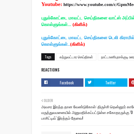
Youtube:
https://www.youtube.com/c/GpmMe
புதுக்கோட்டை மாவட்ட செய்திகளை வாட்ஸ் அப்பி
கொள்ளுங்கள்...
(கிளிக்)
புதுக்கோட்டை மாவட்ட செய்திகளை டெலி கிராமி
கொள்ளுங்கள்..
(கிளிக்)
Tags
சுற்றுவட்டார செய்திகள்
நாட்டாணிபுரசக்குடி ஊர
REACTIONS
Facebook
Twitter
OLDER
அவசர இரத்த தான வேண்டுகோள்: திருச்சி தென்னூர் காவ
மருத்துவமனையில் அனுமதிக்கப்பட்டுள்ள சகோதரருக்கு 'O
பாசிட்டிவ்' இரத்தம் தேவை!