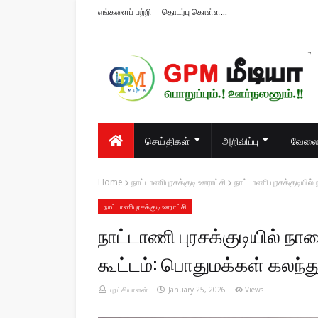
எங்களைப் பற்றி
தொடர்பு கொள்ள...
பொறுப்பும்.! ஊர்நலனும்.!!
செய்திகள்
அறிவிப்பு
வேலைவ
Home
நாட்டாணிபுரசக்குடி ஊராட்சி
நாட்டாணி புரசக்குடியி
நாட்டாணிபுரசக்குடி ஊராட்சி
நாட்டாணி புரசக்குடியில் ந
கூட்டம்: பொதுமக்கள் கலந்
புரட்சியாளன்
January 25, 2026
Views