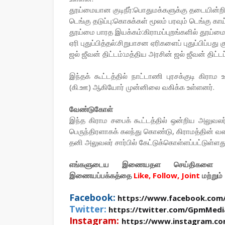
தூய்மையான குடிநீர்:பொதுமக்களுக்கு தடையின்றி, 
டெங்கு தடுப்பு:கொசுக்கள் மூலம் பரவும் டெங்கு 
தூய்மை பாரத இயக்கம்:கிராமப்புறங்களில் தூய்மை 
ஏரி புதுப்பித்தல்:சிறுபாசன ஏரிகளைப் புதுப்பிப
ஜல் ஜீவன் திட்டம்:மத்திய அரசின் ஜல் ஜீவன் திட்ட
இந்தக் கூட்டத்தில் நாட்டாணி புரசக்குடி கிரா
(கி.ஊ) ஆகியோர் முன்னிலை வகிக்க உள்ளனர்.
வேண்டுகோள்
இந்த கிராம சபைக் கூட்டத்தில் ஒன்றிய அலுவலர்க
பெருந்திரளாகக் கலந்து கொண்டு, கிராமத்தின் வளர்
தனி அலுவலர் சார்பில் கேட்டுக்கொள்ளப்பட்டுள்ளது
எங்களுடைய இணையதள செய்திகளை உ
இணையப்பக்கத்தை
Like, Follow, Joint
மற்றும்
Facebook:
https://www.facebook.com
Twitter:
https://twitter.com/GpmMedi
Instagram:
https://www.instagram.c