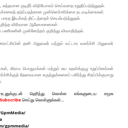
சுத்தமான குடிநீர் விநியோகம் செய்வதை உறுதிப்படுத்துதல்.
காய்ச்சலைத் தடுப்பதற்கான முன்னெச்சரிக்கை நடவடிக்கைகள்.
பாரத இயக்கத் திட்டத்தைச் செயல்படுத்துதல்.
்பது குறித்த விரிவான ஆலோசனைகள்.
ப் பணிகளின் முன்னேற்றம் குறித்து விவாதித்தல்.
ம ஊராட்சியின் தனி அலுவலர் மற்றும் வட்டார வளர்ச்சி அலுவலர்
ள், கிராம பொதுமக்கள் மற்றும் சுய உதவிக்குழு உறுப்பினர்கள்
ச்சிக்குத் தேவையான கருத்துக்களைப் பகிர்ந்து சிறப்பிக்குமாறு
.
டனுக்குடன் தெரிந்து கொள்ள
எங்களுடைய
சமூக
Subscribe
செய்து கொள்ளுங்கள்...
/GpmMedia/
a
om/gpmmedia/