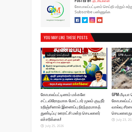
POSTED BY
புரட்சியாளன்
கோபாலப்பட்டினம் செய்தி மற்றும் சு
Subscribe பண்ணுங்க
YOU MAY LIKE THESE POSTS
உள்ளூர் செய்திகள்
GPM மீடிய
கோபாலப்பட்டிணம் மக்களே
GPM மீடியா
சட்டவிரோதமாக மோட்டார் மூலம் குடிநீர்
கோபாலப்பட்டி
உறிஞ்சினால் இணைப்பு நிரந்தரமாகத்
வால்வு சீரமை
துண்டிப்பு: ஊராட்சி மன்ற செயலாளர்
செயலாளருக்
எச்சரிக்கை!
July 23, 20
July 25, 2026