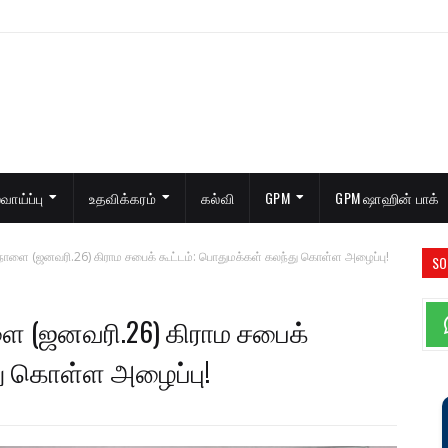
ாய்ப்பு
உதவிக்கரம்
கல்வி
GPM
GPM ஷாஹின் பாக்
ல் நாளை (ஜனவரி.26) கிராம சபைக் கூட்டம்: பொதுமக்கள் கலந்து கொள்ள அழைப்பு!
SO
ாளை (ஜனவரி.26) கிராம சபைக்
து கொள்ள அழைப்பு!