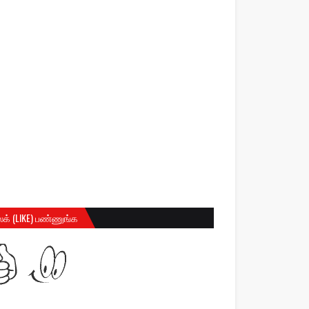
க் (LIKE) பண்ணுங்க