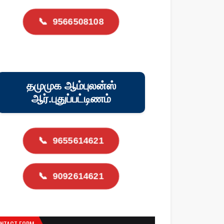
📞
9566508108
தமுமுக ஆம்புலன்ஸ்
ஆர்.புதுப்பட்டிணம்
📞
9655614621
📞
9092614621
NTACT FORM