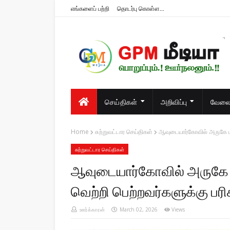
எங்களைப் பற்றி
தொடர்பு கொள்ள...
பொறுப்பும்.! ஊர்நலனும்.!!
செய்திகள்
அறிவிப்பு
வேலைவ
Home
சுற்றுவட்டார செய்திகள்
ஆவுடையார்கோவில் அருகே மாட
சுற்றுவட்டார செய்திகள்
ஆவுடையார்கோவில் அருகே ம
வெற்றி பெற்றவர்களுக்கு பரிச
ஊர்க்காரன்
March 02, 2026
Views