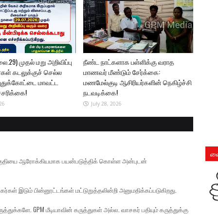
.29) முதல் மறு அறிவிப்பு
நீண்ட நாட்களாக பள்ளிக்கு வராத
கள் கடலுக்குச் செல்ல
மாணவர் மீண்டும் சேர்க்கை:
புதுக்கோட்டை மாவட்ட
மணமேல்குடி ஆசிரியர்களின் நெகிழ்ச்சி
ச்சரிக்கை!
நடவடிக்கை!
26
July 28, 2026
லை
் பகுதியை ஆரோக்கியமாக பயன்படுத்திக் கொள்ள அன்புடன்
கர்கள் இடும் பின்னூட்டங்கள் மட்டுறுத்தலின்றி அனுமதிக்கப்படுகிறது.
த்துக்களே. GPM மீடியாவின் கருத்துகள் அல்ல. வாசகர் பதியும் கருத்துக்கு