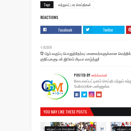
Tags
சுற்றுவட்டார செய்திகள்
REACTIONS
Facebook
Twitter
OLDER
12-ஆம் வகுப்பு பொதுத்தேர்வு: மாணவர்களுக்கான வெற்றிக்
குறிப்புகளுடன் ஜிபிஎம் மீடியா வாழ்த்து!
POSTED BY
ஊர்க்காரன்
கோபாலப்பட்டினம் செய்தி மற்றும் சு
Subscribe பண்ணுங்க
YOU MAY LIKE THESE POSTS
சுற்றுவட்டார செய்திகள்
சுற்றுவட்ட