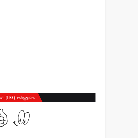
க் (LIKE) பண்ணுங்க