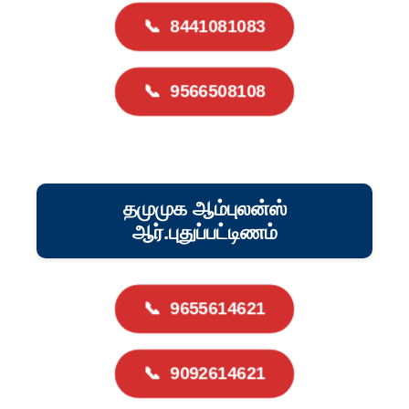
📞
8441081083
📞
9566508108
தமுமுக ஆம்புலன்ஸ்
ஆர்.புதுப்பட்டிணம்
📞
9655614621
📞
9092614621