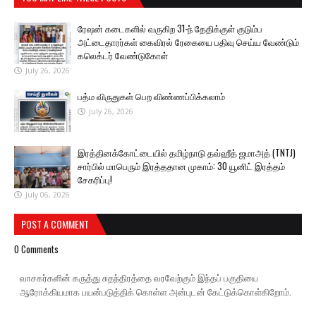
ரேஷன் கடைகளில் வருகிற 31-ந் தேதிக்குள் குடும்ப
அட்டைதாரர்கள் கைவிரல் ரேகையை பதிவு செய்ய வேண்டும்
கலெக்டர் வேண்டுகோள்
July 26, 2026
பத்ம விருதுகள் பெற விண்ணப்பிக்கலாம்
July 26, 2026
இரத்தினக்கோட்டையில் தமிழ்நாடு தவ்ஹீத் ஜமாஅத் (TNTJ)
சார்பில் மாபெரும் இரத்ததான முகாம்: 30 யூனிட் இரத்தம்
சேகரிப்பு!
July 06, 2026
POST A COMMENT
0 Comments
வாசகர்களின் கருத்து சுதந்திரத்தை வரவேற்கும் இந்தப் பகுதியை
ஆரோக்கியமாக பயன்படுத்திக் கொள்ள அன்புடன் கேட்டுக்கொள்கிறோம்.