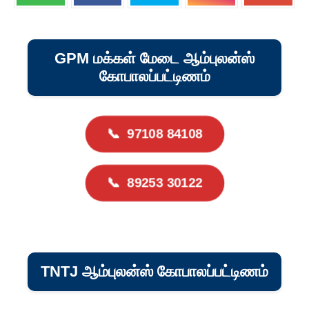
GPM மக்கள் மேடை ஆம்புலன்ஸ்
கோபாலப்பட்டிணம்
📞
97108 84108
📞
89253 30122
TNTJ ஆம்புலன்ஸ் கோபாலப்பட்டிணம்