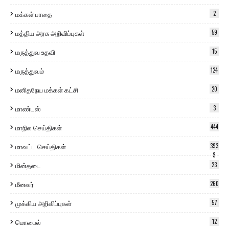
மக்கள் பாதை
2
மத்திய அரசு அறிவிப்புகள்
59
மருத்துவ உதவி
15
மருத்துவம்
124
மனிதநேய மக்கள் கட்சி
20
மாண்டஸ்
3
மாநில செய்திகள்
444
மாவட்ட செய்திகள்
393
8
மின்தடை
23
மீனவர்
260
முக்கிய அறிவிப்புகள்
57
மொபைல்
12