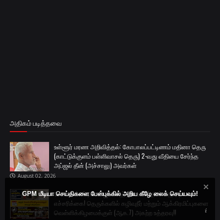
அதிகம் படித்தவை
உள்ளூர் மரண அறிவித்தல்: கோபாலப்பட்டிணம் மதினா தெரு
(காட்டுக்குளம் பள்ளிவாசல் தெரு) 2-வது வீதியை சேர்ந்த
அப்ஜல் தீன் (அச்சாலு) அவர்கள்
August 02, 2026
கோபாலப்பட்டிணம் ஜமாஅத் நிர்வாகத்தின் அதிரடி
GPM மீடியா செய்திகளை பேஸ்புக்கில் அறிய கீழே லைக் செய்யவும்!
எச்சரிக்கை! தெருக்களில் கழிவுநீர் மற்றும் ஆக்கிரமிப்புகளை
வெள்ளிக்கிழமைக்குள் (ஆக.7) அகற்ற உத்தரவு!!