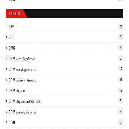
LABELS
BJP
3
CPI
8
DMK
9
GPM சொந்தங்கள்
8
GPM பைத்துல்மால்
12
GPM மக்கள் மேடை
31
GPM மீடியா
12
GPM மீடியா எதிரொலி
8
GPM ஷாஹின் பாக்
8
IUML
8