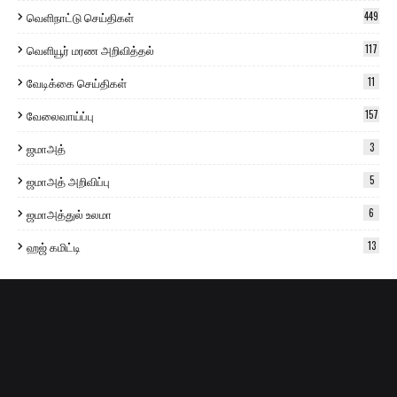
வெளிநாட்டு செய்திகள்
449
வெளியூர் மரண அறிவித்தல்
117
வேடிக்கை செய்திகள்
11
வேலைவாய்ப்பு
157
ஜமாஅத்
3
ஜமாஅத் அறிவிப்பு
5
ஜமாஅத்துல் உலமா
6
ஹஜ் கமிட்டி
13