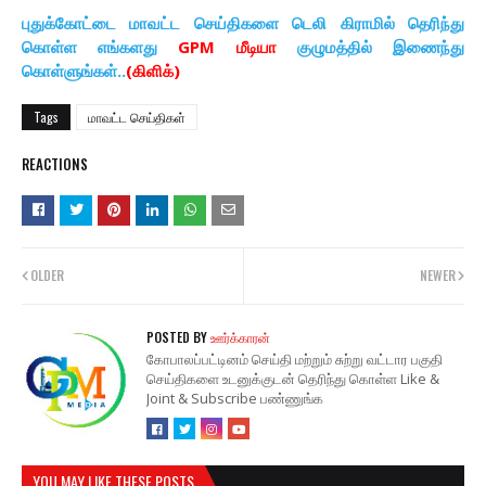
புதுக்கோட்டை மாவட்ட செய்திகளை டெலி கிராமில் தெரிந்து
கொள்ள எங்களது
GPM மீடியா
குழுமத்தில் இணைந்து
கொள்ளுங்கள்..
(கிளிக்)
Tags
மாவட்ட செய்திகள்
REACTIONS
OLDER
NEWER
POSTED BY
ஊர்க்காரன்
கோபாலப்பட்டினம் செய்தி மற்றும் சுற்று வட்டார பகுதி
செய்திகளை உடனுக்குடன் தெரிந்து கொள்ள Like &
Joint & Subscribe பண்ணுங்க
YOU MAY LIKE THESE POSTS