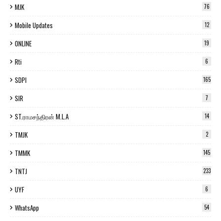
MJK
76
Mobile Updates
12
ONLINE
19
Rti
6
SDPI
165
SIR
7
ST.ராமசந்திரன் M.L.A
14
TMJK
2
TMMK
145
TNTJ
233
UYF
6
WhatsApp
54