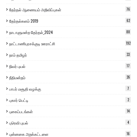
தேர்தல் ஆணையம் அறிவிப்புகள்
76
தேர்தல்களம் 2019
62
நாடாளுமன்ற தேர்தல்_2024
88
நாட்டாணிபுரசக்குடி ஊராட்சி
192
நாம் தமிழர்
33
நிவர் புயல்
17
நீதிமன்றம்
26
பாபர் மசூதி வழக்கு
7
புகார் பெட்டி
2
புகைப்படங்கள்
14
புரெவி புயல்
4
புன்னகை அறக்கட்டளை
16