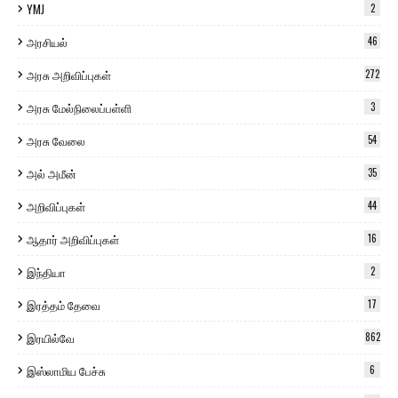
YMJ
2
அரசியல்
46
அரசு அறிவிப்புகள்
272
அரசு மேல்நிலைப்பள்ளி
3
அரசு வேலை
54
அல் அமீன்
35
அறிவிப்புகள்
44
ஆதார் அறிவிப்புகள்
16
இந்தியா
2
இரத்தம் தேவை
17
இரயில்வே
862
இஸ்லாமிய பேச்சு
6