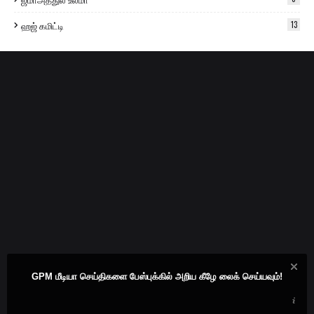
ஹஜ் கமிட்டி
13
GPM மீடியா செய்திகளை பேஸ்புக்கில் அறிய கீழே லைக் செய்யவும்!