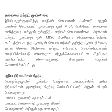
தலைமை மற்றும் முன்னிலை
இப்பொதுக்குழுவிற்கு மாநிலச் செயலாளர் அன்சாரி மற்றும்
மாநிலச் செயலாளர் முஹம்மது ஒலி MISC ஆகியோர் தலைமை
வகித்தனர். மக்தூம் தவ்ஹீதி, மாநிலச் செயலாளர்கள் I.அன்சாரி
மற்றும் முகம்மது ஒலி MISC ஆகியோர் சிறப்புரையாற்றினர்.
கூட்டத்தில் கடந்த ஆண்டின் செயல்பாடுகள் குறித்த ஆண்டறிக்கை,
வரவு செலவு அறிக்கை மற்றும் எதிர்கால செயல்திட்டங்கள்
சமர்ப்பிக்கப்பட்டு ஏகமனதாக ஏற்றுக்கொள்ளப்பட்டன. சிறப்பாக
பணியாற்றிய கிளைகளுக்கு விருதுகள் வழங்கி
கௌரவிக்கப்பட்டது.
புதிய நிர்வாகிகள் தேர்வு
பொதுக்குழுவின் முக்கிய நிகழ்வாக மாவட்டத்தின் புதிய
நிர்வாகிகள் முறைப்படி தேர்வு செய்யப்பட்டனர். அதன் விபரம்
பின்வருமாறு:
மாவட்ட தலைவர்: முபாரக் அலி
மாவட்ட செயலாளர்: முகம்மது மீரான்
பொருளாளர்: அப்துல் ரகுமான் ரவூப்