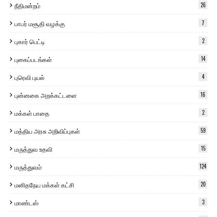
நீதிமன்றம்
26
பாபர் மசூதி வழக்கு
7
புகார் பெட்டி
2
புகைப்படங்கள்
14
புரெவி புயல்
4
புன்னகை அறக்கட்டளை
16
மக்கள் பாதை
2
மத்திய அரசு அறிவிப்புகள்
59
மருத்துவ உதவி
15
மருத்துவம்
124
மனிதநேய மக்கள் கட்சி
20
மாண்டஸ்
3