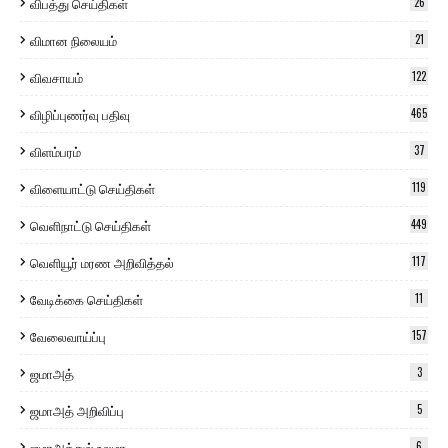
விபத்து செய்திகள்
26
விமான நிலையம்
21
விவசாயம்
122
விழிப்புணர்வு பதிவு
465
விளம்பரம்
37
விளையாட்டு செய்திகள்
119
வெளிநாட்டு செய்திகள்
449
வெளியூர் மரண அறிவித்தல்
117
வேடிக்கை செய்திகள்
11
வேலைவாய்ப்பு
157
ஜமாஅத்
3
ஜமாஅத் அறிவிப்பு
5
ஜமாஅத்துல் உலமா
6