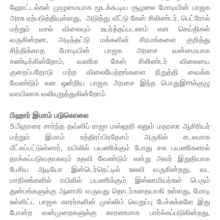
ஹோட்டல்கள் முழுமையாக மூடக்கூடிய சூழலை மோடியின் பாஜக
அரசு ஏற்படுத்தியுள்ளது, அடுத்து வீட்டு கேஸ் சிலிண்டர், பெட்ரோல்
மற்றும் டீசல் விலையும் உயர்த்தப்படலாம் என செய்திகள்
வருகின்றன, அடித்தட்டு மக்களின் சிரமங்களை குறித்து
சிந்திக்காத மோடியின் பாஜக அரசை வன்மையாக
கண்டிக்கின்றோம், வணிக கேஸ் சிலிண்டர் விலையை
குறைப்பதோடு மற்ற விலையேற்றங்களை நிறுத்தி வைக்க
வேண்டும் என ஒன்றிய பாஜக அரசை இந்த பொதுஇmக்குழு
வாயிலாக வலியுறுத்துகின்றோம்.
பிஹார் இமாம் படுகொலை
5.பீஹாரை சார்ந்த தவ்ஸிப் ராஜா மஸ்ஹரி எனும் மதரஸா ஆசிரியர்
மற்றும் இமாம் உத்திரப்பிரதேசம் அருகில் சடலமாக
மீட்கப்பட்டுள்ளார், ரயிலில் பயணிக்கும் போது சக பயணிகளால்
தாக்கப்படுவதாகவும் உதவி வேண்டும் என்று அவர் இறுதியாக
பேசிய ஆடியோ இன்டெர்நெட்டில் உலவி வருகின்றது, வட
மாநிலங்களில் ரயிலில் பயணிக்கும் இஸ்லாமியர்கள் பெரும்
துன்பங்களுக்கு ஆளாகி வருவது தொடர்கதையாகி உள்ளது, மோடி
உள்ளிட்ட பாஜக காரர்களின் முஸ்லிம் வெறுப்பு பேச்சுக்களே இது
போன்ற வன்முறைகளுக்கு காரணமாக பார்க்கப்படுகின்றது,