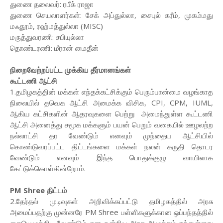
துணை தலைவர்: ரபீக் ராஜா
துணை செயலாளர்கள்: சேக் அப்துல்லா, சைபுல் கரீம், முகம்மது
மஃதூம், ரஹ்மத்துல்லா (MISC)
மருத்துவரணி: சபியுல்லா
தொண்டரணி: மீரான் மைதீன்
நிறைவேற்றப்பட்ட முக்கிய தீர்மானங்கள்
கூட்டணி ஆட்சி
1.தமிழகத்தின் மக்கள் எந்தக்கட்சிக்கும் பெரும்பான்மை வழங்காத
நிலையில் தவெக ஆட்சி அமைக்க விசிக, CPI, CPM, IUML,
ஆகிய கட்சிகளின் ஆதரவுகளை பெற்று அமைந்துள்ள கூட்டணி
ஆட்சி அனைத்து சமூக மக்களும் பயன் பெறும் வகையில் ஊழலற்ற
நல்லாட்சி தர வேண்டும் எனவும் முந்தைய ஆட்சியில்
கொண்டுவரப்பட்ட திட்டங்களை மக்கள் நலன் கருதி தொடர
வேண்டும் எனவும் இந்த பொதுக்குழு வாயிலாக
கேட்டுக்கொள்கின்றோம்.
PM Shree திட்டம்
2.தேர்தல் முடிவுகள் அறிவிக்கப்பட்டு தமிழகத்தில் அரசு
அமைப்பதற்கு முன்னரே PM Shree பள்ளிகளுக்கான ஒப்பந்தத்தில்