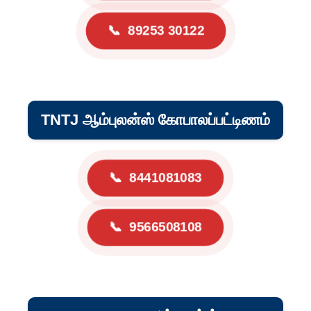
📞
89253 30122
TNTJ ஆம்புலன்ஸ் கோபாலப்பட்டிணம்
📞
8441081083
📞
9566508108