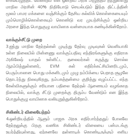
கையெழுத்திட வேண்டும் என ஒன்றிய அரசு அழுத்தம் தந்துள்ளது
மாநில அரசின் 40% நிதியோடு செயல்படும் இந்த திட்டத்தின்
மூலம் பாமர மக்களை வஞ்சிக்கும் தேசிய கல்விக் கொள்கையையும்
மும்மொழிக்கொள்கையும் கொண்டு வர முயற்சிக்கும் ஒன்றிய
அரசை இந்த பொதுகுழு வாயிலாக வன்மையாக கண்டிக்கின்றோம்.
வாக்குச்சீட்டு முறை
3.ஐந்து மாநில தேர்தல்கள் முடிந்து தேர்வு முடிவுகள் வெளியாகி
உள்ள நிலையில் மின்னணு வாக்குப்பதிவு எந்திரங்களுக்கு எதிராக
அகிலேஷ் யாதவ் உள்ளிட்ட தலைவர்கள் கருத்து சொல்ல
ஆரம்பித்துள்ளனர், EVM கள் எதிர்க்கட்சியினரிடமும்,
பெரும்பாலான பொது மக்களிடமும் முழு நம்பிக்யை பெறாத சூழலே
தொடர்ந்து நிலவுகிறது, நம்பகத்தன்மை குறித்து எழுப்பப்ட்ட எந்த
கேள்விகளுக்கும் சரியான பதிலை தேர்தல் ஆணையம் வழங்காத
நிலையில், வாக்கு சீட்டு முறைக்கு திரும்ப வேண்டும் என இந்த
பொதுக்குழு வாயிலாக வலியுறுத்துகின்றோம்.
சிலிண்டர் விலையேற்றம்
4.ஒன்றியத்தில் ஆளும் பாஜக அரசு எதிர்பார்த்ததுப் போலவே
தேர்தலுக்கு பிறகு வணிக சிலிண்டர் விலையை பன்மடங்கு
உயர்த்தியுள்ளது, ஏற்கனவே தள்ளாடிக் கொண்டிருக்கும் எளிய