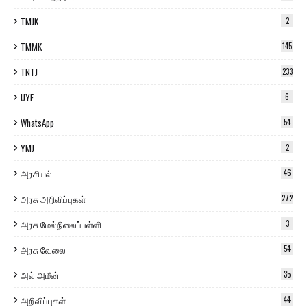
TMJK
2
TMMK
145
TNTJ
233
UYF
6
WhatsApp
54
YMJ
2
அரசியல்
46
அரசு அறிவிப்புகள்
272
அரசு மேல்நிலைப்பள்ளி
3
அரசு வேலை
54
அல் அமீன்
35
அறிவிப்புகள்
44