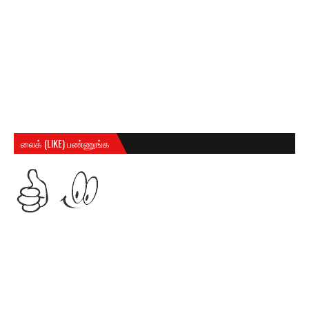
லைக் (LIKE) பண்ணுங்க