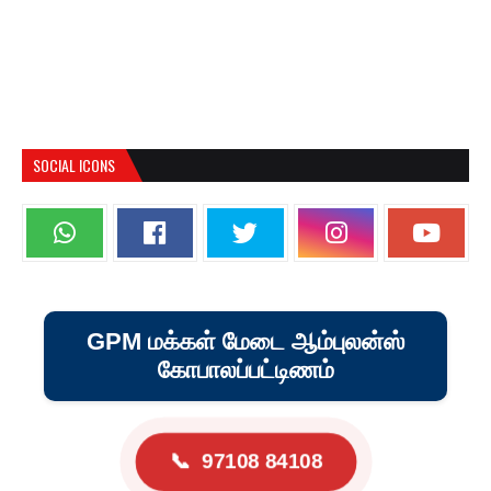
SOCIAL ICONS
GPM மக்கள் மேடை ஆம்புலன்ஸ்
கோபாலப்பட்டிணம்
📞
97108 84108