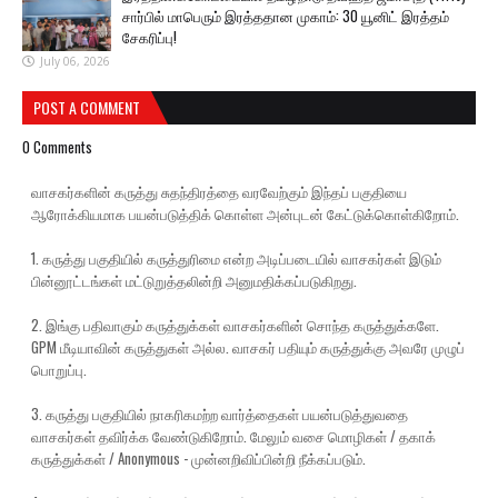
சார்பில் மாபெரும் இரத்ததான முகாம்: 30 யூனிட் இரத்தம்
சேகரிப்பு!
July 06, 2026
POST A COMMENT
0 Comments
வாசகர்களின் கருத்து சுதந்திரத்தை வரவேற்கும் இந்தப் பகுதியை
ஆரோக்கியமாக பயன்படுத்திக் கொள்ள அன்புடன் கேட்டுக்கொள்கிறோம்.
1. கருத்து பகுதியில் கருத்துரிமை என்ற அடிப்படையில் வாசகர்கள் இடும்
பின்னூட்டங்கள் மட்டுறுத்தலின்றி அனுமதிக்கப்படுகிறது.
2. இங்கு பதிவாகும் கருத்துக்கள் வாசகர்களின் சொந்த கருத்துக்களே.
GPM மீடியாவின் கருத்துகள் அல்ல. வாசகர் பதியும் கருத்துக்கு அவரே முழுப்
பொறுப்பு.
3. கருத்து பகுதியில் நாகரிகமற்ற வார்த்தைகள் பயன்படுத்துவதை
வாசகர்கள் தவிர்க்க வேண்டுகிறோம். மேலும் வசை மொழிகள் / தகாக்
கருத்துக்கள் / Anonymous - முன்னறிவிப்பின்றி நீக்கப்படும்.