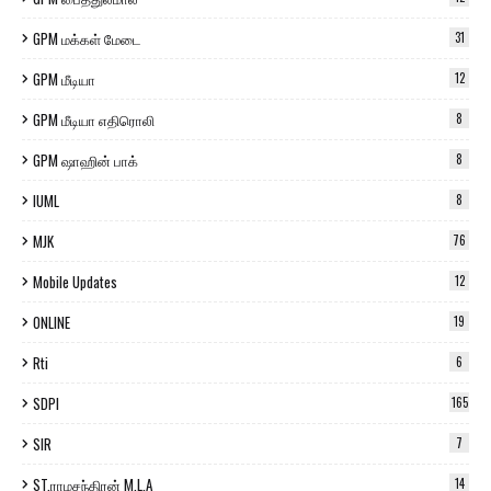
GPM மக்கள் மேடை
31
GPM மீடியா
12
GPM மீடியா எதிரொலி
8
GPM ஷாஹின் பாக்
8
IUML
8
MJK
76
Mobile Updates
12
ONLINE
19
Rti
6
SDPI
165
SIR
7
ST.ராமசந்திரன் M.L.A
14