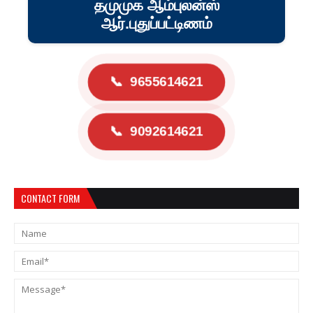
தமுமுக ஆம்புலன்ஸ்
ஆர்.புதுப்பட்டிணம்
📞
9655614621
📞
9092614621
CONTACT FORM