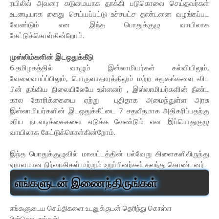
ரயிலில் அவரை கடுமையாக தாக்கி படுகொலை செய்தவர்கள்
உடனடியாக கைது செய்யப்பட்டு உச்சபட்ச தண்டனை வழங்கப்பட
வேண்டும் என இந்த பொதுக்குழு வாயிலாக
கேட்டுக்கொள்கின்றோம்.
முஸ்லிம்களின் இடஒதுக்கீடு
6.தமிழகத்தில் வாழும் இஸ்லாமியர்கள் கல்வியிலும்,
வேலைவாய்ப்பிலும், பொருளாதாரத்திலும் மற்ற சமூகங்களை விட
பின் தங்கிய நிலையிலேயே உள்ளனர் , இஸ்லாமியர்களின் நீண்ட
கால கோரிக்கையை ஏற்று புதிதாக அமைந்துள்ள அரசு
இஸ்லாமியர்களின் இடஒதுக்கீட்டை 7 சதவீதமாக அதிகரிப்பதற்கு
உரிய நடவடிக்கைகளை எடுக்க வேண்டும் என இப்பொதுகுழு
வாயிலாக கேட்டுக்கொள்கின்றோம்.
இந்த பொதுக்குழுவில் மாவட்டத்தின் பல்வேறு கிளைகளிலிருந்து
ஏராளமான நிர்வாகிகள் மற்றும் உறுப்பினர்கள் கலந்து கொண்டனர்.
எங்களுடன் இணைந்திருங்கள்
எங்களுடைய செய்திகளை உடனுக்குடன் தெரிந்து கொள்ள
பின்தொடருங்கள்: