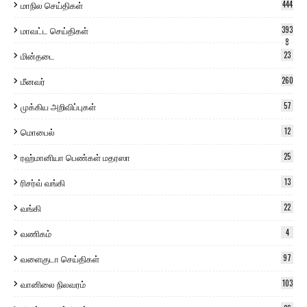
மாநில செய்திகள்
444
மாவட்ட செய்திகள்
393
8
மின்தடை
23
மீனவர்
260
முக்கிய அறிவிப்புகள்
57
மொபைல்
12
ரஹ்மானியா பெண்கள் மதரஸா
25
ரிசர்வ் வங்கி
13
வங்கி
22
வணிகம்
4
வளைகுடா செய்திகள்
97
வானிலை நிலவரம்
103