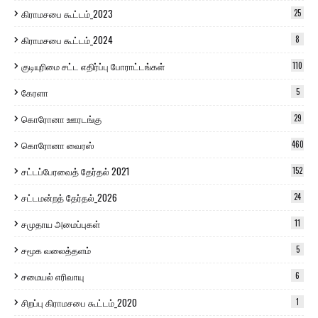
கிராமசபை கூட்டம்_2023
25
கிராமசபை கூட்டம்_2024
8
குடியுரிமை சட்ட எதிர்ப்பு போராட்டங்கள்
110
கேரளா
5
கொரோனா ஊரடங்கு
29
கொரோனா வைரஸ்
460
சட்டப்பேரவைத் தேர்தல் 2021
152
சட்டமன்றத் தேர்தல்_2026
24
சமுதாய அமைப்புகள்
11
சமூக வலைத்தளம்
5
சமையல் எரிவாயு
6
சிறப்பு கிராமசபை கூட்டம்_2020
1