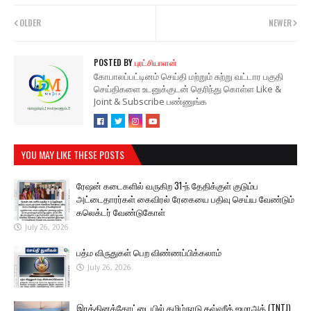
OLDER
NEWER
POSTED BY
புரட்சியாளன்
கோபாலப்பட்டினம் செய்தி மற்றும் சுற்று வட்டார பகுதி
செய்திகளை உடனுக்குடன் தெரிந்து கொள்ள Like &
Joint & Subscribe பண்ணுங்க
YOU MAY LIKE THESE POSTS
ரேஷன் கடைகளில் வருகிற 31-ந் தேதிக்குள் குடும்ப
அட்டைதாரர்கள் கைவிரல் ரேகையை பதிவு செய்ய வேண்டும்
கலெக்டர் வேண்டுகோள்
July 26, 2026
பத்ம விருதுகள் பெற விண்ணப்பிக்கலாம்
July 26, 2026
இரத்தினக்கோட்டையில் தமிழ்நாடு தவ்ஹீத் ஜமாஅத் (TNTJ)