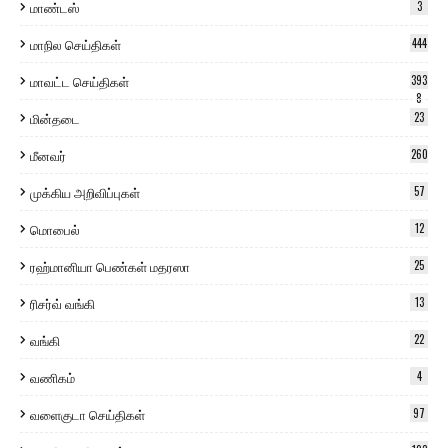
மாண்டஸ்
3
மாநில செய்திகள்
444
மாவட்ட செய்திகள்
393
8
மின்தடை
23
மீனவர்
260
முக்கிய அறிவிப்புகள்
57
மொபைல்
12
ரஹ்மானியா பெண்கள் மதரஸா
25
ரிசர்வ் வங்கி
13
வங்கி
22
வணிகம்
4
வளைகுடா செய்திகள்
97