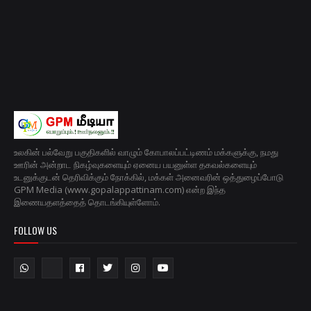
உலகின் பல்வேறு பகுதிகளில் வாழும் கோபாலப்பட்டிணம் மக்களுக்கு, நமது
ஊரின் அன்றாட நிகழ்வுகளையும் ஏனைய பயனுள்ள தகவல்களையும்
உடனுக்குடன் தெரிவிக்கும் நோக்கில், மக்கள் அனைவரின் ஒத்துழைப்போடு
GPM Media (www.gopalappattinam.com) என்ற இந்த
இணையதளத்தைத் தொடங்கியுள்ளோம்.
FOLLOW US