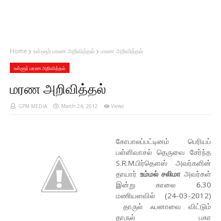
Home
உள்ளூர் மரண அறிவித்தல்
மரண அறிவித்தல்
உள்ளூர் மரண அறிவித்தல்
மரண அறிவித்தல்
GPM MEDIA
March 24, 2012
Views
கோபாலப்பட்டினம் பெரியப்
பள்ளிவாசல் தெருவை சேர்ந்த
S.R.M.பிர்தௌஸ் அவர்களின்
தாயார்
உம்மல் சலிமா
அவர்கள்
இன்று காலை 6.30
மணியளவில் (24-03-2012)
தாருல் ஃபனாவை விட்டும்
தாருல் பகா