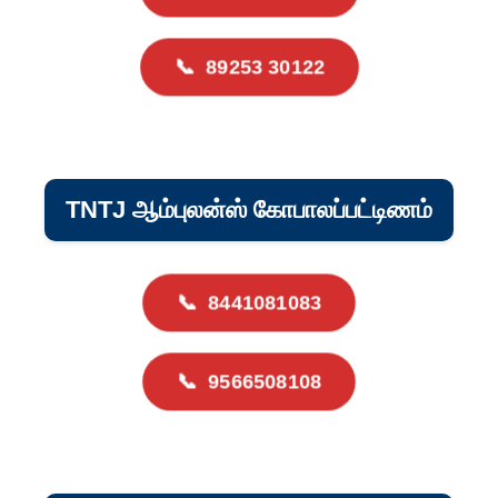
📞
89253 30122
TNTJ ஆம்புலன்ஸ் கோபாலப்பட்டிணம்
📞
8441081083
📞
9566508108