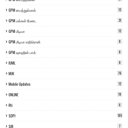
GPM பைத்துல்மால்
12
GPM மக்கள் மேடை
31
GPM மீடியா
12
GPM மீடியா எதிரொலி
8
GPM ஷாஹின் பாக்
8
IUML
8
MJK
76
Mobile Updates
12
ONLINE
19
Rti
6
SDPI
165
SIR
7