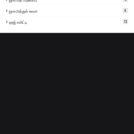
ஜமாஅத்துல் உலமா
6
ஹஜ் கமிட்டி
13