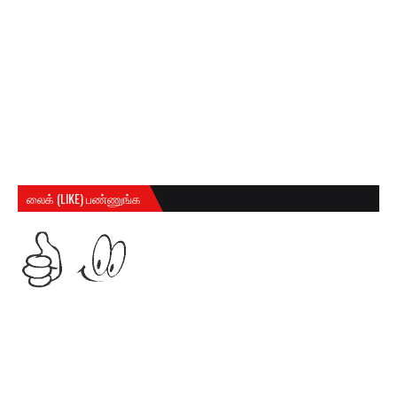
லைக் (LIKE) பண்ணுங்க