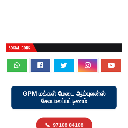
SOCIAL ICONS
GPM மக்கள் மேடை ஆம்புலன்ஸ்
கோபாலப்பட்டிணம்
📞
97108 84108