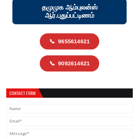
தமுமுக ஆம்புலன்ஸ்
ஆர்.புதுப்பட்டிணம்
📞
9655614621
📞
9092614621
CONTACT FORM