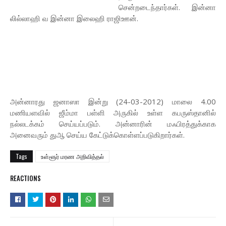
சென்றடைந்தார்கள். இன்னா
லில்லாஹி வ இன்னா இலைஹி ராஜிஊன்.
அன்னாரது ஜனாஸா இன்று (24-03-2012) மாலை 4.00
மணியளவில் ஜீம்மா பள்ளி அருகில் உள்ள கபருஸ்தானில்
நல்லடக்கம் செய்யப்படும். அன்னாரின் மஃபிரத்துக்காக
அனைவ‌ரும் துஆ செய்ய கேட்டுக்கொள்ள‌ப்ப‌டுகிறார்கள்.
Tags
உள்ளூர் மரண அறிவித்தல்
REACTIONS