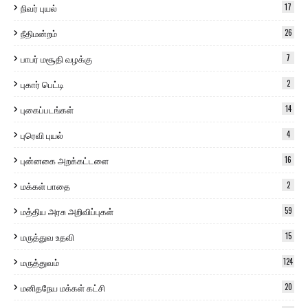
நிவர் புயல்
17
நீதிமன்றம்
26
பாபர் மசூதி வழக்கு
7
புகார் பெட்டி
2
புகைப்படங்கள்
14
புரெவி புயல்
4
புன்னகை அறக்கட்டளை
16
மக்கள் பாதை
2
மத்திய அரசு அறிவிப்புகள்
59
மருத்துவ உதவி
15
மருத்துவம்
124
மனிதநேய மக்கள் கட்சி
20