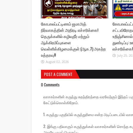
கோபாலப்பட்டிணம் ஜமாஅத்
கோபாலப்பட்
நிர்வாகத்தின் அதிரடி எச்சரிக்கை!
சட்டவிரோதமா
தெருக்களில் கழிவுநீர் மற்றும்
உறிஞ்சினால
ஆக்கிரமிப்புகளை
துண்டிப்பு:
வெள்ளிக்கிழமைக்குள் (ஆக.7) அகற்ற
எச்சரிக்கை!
உத்தரவு!!
July 25, 20
August 02, 2026
POST A COMMENT
0 Comments
வாசகர்களின் கருத்து சுதந்திரத்தை வரவேற்கும் இந்தப
கேட்டுக்கொள்கிறோம்.
1. கருத்து பகுதியில் கருத்துரிமை என்ற அடிப்படையில் வாச
2. இங்கு பதிவாகும் கருத்துக்கள் வாசகர்களின் சொந்த கரு
அவரே முழுப் பொறுப்பு.