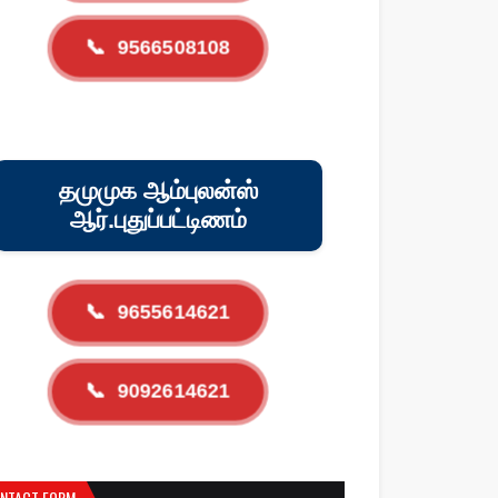
📞
9566508108
தமுமுக ஆம்புலன்ஸ்
ஆர்.புதுப்பட்டிணம்
📞
9655614621
📞
9092614621
NTACT FORM