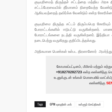
குடியுரிமைத் திருத்தச் சட்டத்தை மத்திய அரசு
சட்டப்பேரவையில் தீர்மானம் நிறைவேற்ற வேண்டு
ஆகியவற்றைத் தவிர்க்க வேண்டும் என்ற கோரிக்க
குடியுரிமை திருத்த சட்டம் திரும்பபெற கோரிய
போராட்டங்களில் ஈடுபட்டு வருகின்றனர். ம
போராட்டங்களை நடத்தி வருகின்றனர். இந்தியா &
நடைபெற்று வருகிறது குறிப்பிடத்தக்கது.
அதிகமான பெண்கள் உள்பட திரளானோர் அமர்ந்து பே
கோபாலப்பட்டினம், மீமிசல் மற்றும் ச
+918270282723
என்ற எண்ணிற்கு செ
உடனுக்குடன் உங்கள் மொபைலில் வாட்ஸ்
எண்ணிற்கு
SE
Tags
GPM ஷாஹின் பாக்
உள்ளூர் செய்திகள்