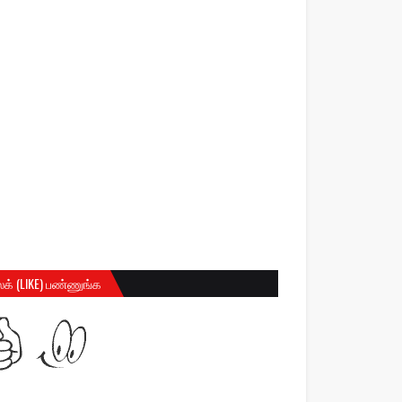
க் (LIKE) பண்ணுங்க