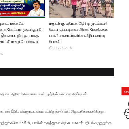
டிணம் மக்களே
மதுவிற்கு எதிராக அதிரடி முழக்கம்!
க மோட்டார் மூலம் குடிநீர்
கோபாலப்பட்டிணம் அரசுப் மேல்நிலைப்
் இணைப்பு நிரந்தரமாகத்
பள்ளி மாணவர்களின் விழிப்புணர்வு
 ஊராட்சி மன்ற செயலாளர்
பேரணி!!
July 23, 2026
26
லை
் பகுதியை ஆரோக்கியமாக பயன்படுத்திக் கொள்ள அன்புடன்
கர்கள் இடும் பின்னூட்டங்கள் மட்டுறுத்தலின்றி அனுமதிக்கப்படுகிறது.
த்துக்களே. GPM மீடியாவின் கருத்துகள் அல்ல. வாசகர் பதியும் கருத்துக்கு