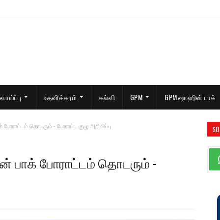
ாய்ப்பு
உதவிக்கரம்
கல்வி
GPM
GPM ஷாஹின் பாக்
் போராட்டம் தொடரும் - போராட்ட குழு அறிவிப்பு
SO
் பாக் போராட்டம் தொடரும் -