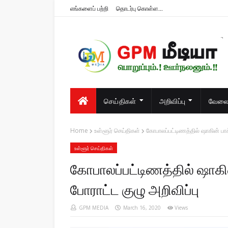
எங்களைப் பற்றி
தொடர்பு கொள்ள...
பொறுப்பும்.! ஊர்நலனும்.!!
செய்திகள்
அறிவிப்பு
வேலைவ
Home
உள்ளூர் செய்திகள்
கோபாலப்பட்டிணத்தில் ஷாகின் பாக
உள்ளூர் செய்திகள்
கோபாலப்பட்டிணத்தில் ஷாகின
போராட்ட குழு அறிவிப்பு
GPM MEDIA
March 16, 2020
Views