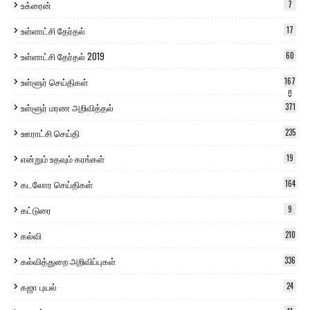
உக்ரைன்
7
உள்ளாட்சி தேர்தல்
17
உள்ளாட்சி தேர்தல் 2019
60
உள்ளூர் செய்திகள்
167
0
உள்ளூர் மரண அறிவித்தல்
371
ஊராட்சி செய்தி
235
என்றும் உதவும் கரங்கள்
19
கடலோர செய்திகள்
164
கட்டுரை
9
கல்வி
210
கல்வித்துறை அறிவிப்புகள்
336
கஜா புயல்
24