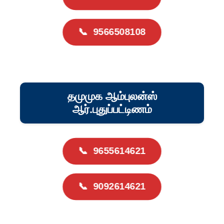
📞
9566508108
தமுமுக ஆம்புலன்ஸ்
ஆர்.புதுப்பட்டிணம்
📞
9655614621
📞
9092614621