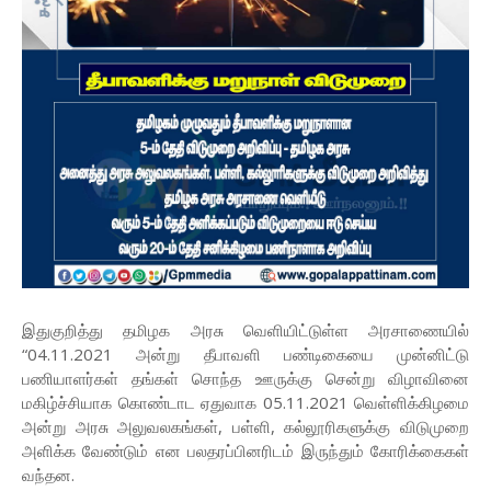
இதுகுறித்து தமிழக அரசு வெளியிட்டுள்ள அரசாணையில்
“04.11.2021 அன்று தீபாவளி பண்டிகையை முன்னிட்டு
பணியாளர்கள் தங்கள் சொந்த ஊருக்கு சென்று விழாவினை
மகிழ்ச்சியாக கொண்டாட ஏதுவாக 05.11.2021 வெள்ளிக்கிழமை
அன்று அரசு அலுவலகங்கள், பள்ளி, கல்லூரிகளுக்கு விடுமுறை
அளிக்க வேண்டும் என பலதரப்பினரிடம் இருந்தும் கோரிக்கைகள்
வந்தன.