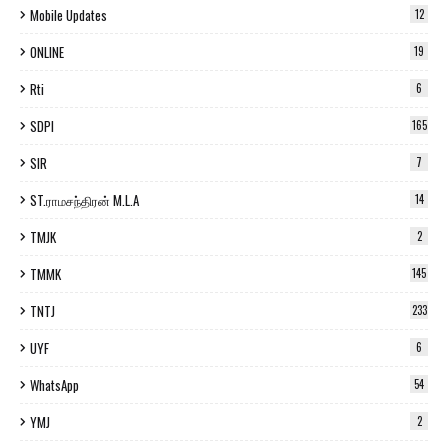
Mobile Updates
12
ONLINE
19
Rti
6
SDPI
165
SIR
7
ST.ராமசந்திரன் M.L.A
14
TMJK
2
TMMK
145
TNTJ
233
UYF
6
WhatsApp
54
YMJ
2