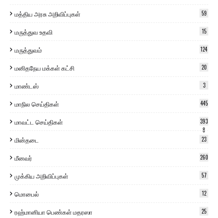
மத்திய அரசு அறிவிப்புகள்
59
மருத்துவ உதவி
15
மருத்துவம்
124
மனிதநேய மக்கள் கட்சி
20
மாண்டஸ்
3
மாநில செய்திகள்
445
மாவட்ட செய்திகள்
393
8
மின்தடை
23
மீனவர்
260
முக்கிய அறிவிப்புகள்
57
மொபைல்
12
ரஹ்மானியா பெண்கள் மதரஸா
25