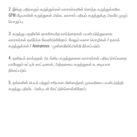
2. இங்கு பதிவாகும் கருத்துக்கள் வாசகர்களின் சொந்த கருத்துக்களே.
GPM மீடியாவின் கருத்துகள் அல்ல. வாசகர் பதியும் கருத்துக்கு அவரே முழுப்
பொறுப்பு.
3. கருத்து பகுதியில் நாகரிகமற்ற வார்த்தைகள் பயன்படுத்துவதை
வாசகர்கள் தவிர்க்க வேண்டுகிறோம். மேலும் வசை மொழிகள் / தகாக்
கருத்துக்கள் / Anonymous - முன்னறிவிப்பின்றி நீக்கப்படும்.
4. தனிநபர் தாக்குதல் அடங்கிய கருத்துகளை வாசகர்கள் பதிவு செய்வதை
யாரேனும் சுட்டிக் காட்டினால், அத்தகைய கருத்துகள் உடனடியாக
நீக்கப்படும்.
5. தங்களின் பெயர் மற்றும் சரியான மின்னஞ்சல் முகவரியை பயன்படுத்தி
கருத்து பதிவிட அன்புடன் கேட்டுக்கொள்கிறோம்.