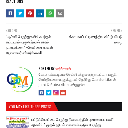
REACTIONS
OLDER
NEWER
"ஆம்னி பேருந்துகளில் கூடுதல்
கோபாலப்பட்டிணத்தில் விட்டு விட்டு
கட்டணம் வசூலித்தால் கடும்
மழை
நடவடிக்கை" - சென்னை காவல்
ஆணையர் எச்சரிக்கை!!
POSTED BY
ஊர்க்காரன்
கோபாலப்பட்டினம் செய்தி மற்றும் சுற்று வட்டார பகுதி
செய்திகளை உடனுக்குடன் தெரிந்து கொள்ள Like &
Joint & Subscribe பண்ணுங்க
YOU MAY LIKE THESE POSTS
பட்டுக்கோட்டை பேருந்து நிலையத்தில் புனரமைப்பு பணி:
ஆகஸ்ட் 1 முதல் நரியம்பாளையம் புதிய பேருந்து