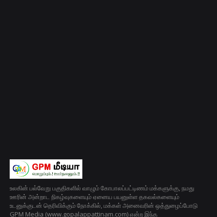
உலகின் பல்வேறு பகுதிகளில் வாழும் கோபாலப்பட்டிணம் மக்களுக்கு, நமது
ஊரின் அன்றாட நிகழ்வுகளையும் ஏனைய பயனுள்ள தகவல்களையும்
உடனுக்குடன் தெரிவிக்கும் நோக்கில், மக்கள் அனைவரின் ஒத்துழைப்போடு
GPM Media (www.gopalappattinam.com) என்ற இந்த