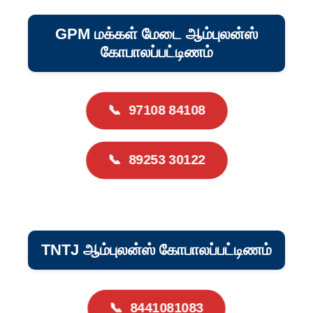
GPM மக்கள் மேடை ஆம்புலன்ஸ்
கோபாலப்பட்டிணம்
📞
97108 84108
📞
89253 30122
TNTJ ஆம்புலன்ஸ் கோபாலப்பட்டிணம்
📞
8441081083