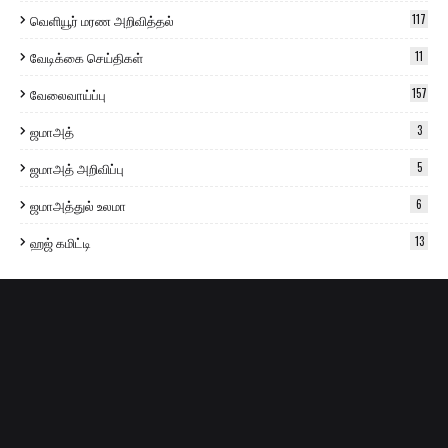
வெளியூர் மரண அறிவித்தல்
117
வேடிக்கை செய்திகள்
11
வேலைவாய்ப்பு
157
ஜமாஅத்
3
ஜமாஅத் அறிவிப்பு
5
ஜமாஅத்துல் உலமா
6
ஹஜ் கமிட்டி
13