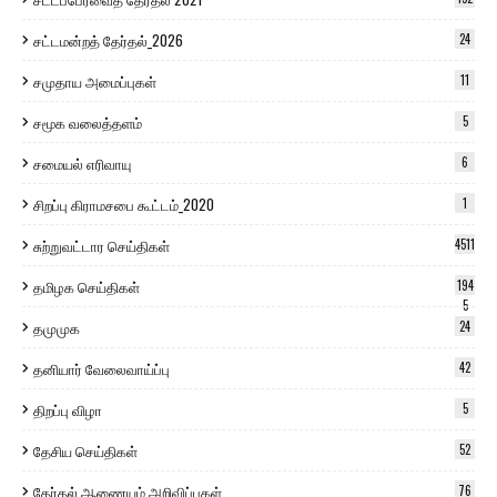
சட்டமன்றத் தேர்தல்_2026
24
சமுதாய அமைப்புகள்
11
சமூக வலைத்தளம்
5
சமையல் எரிவாயு
6
சிறப்பு கிராமசபை கூட்டம்_2020
1
சுற்றுவட்டார செய்திகள்
4511
தமிழக செய்திகள்
194
5
தமுமுக
24
தனியார் வேலைவாய்ப்பு
42
திறப்பு விழா
5
தேசிய செய்திகள்
52
தேர்தல் ஆணையம் அறிவிப்புகள்
76