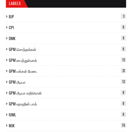
LABELS
BJP
3
CPI
8
DMK
9
GPM சொந்தங்கள்
8
GPM பைத்துல்மால்
12
GPM மக்கள் மேடை
31
GPM மீடியா
12
GPM மீடியா எதிரொலி
8
GPM ஷாஹின் பாக்
8
IUML
8
MJK
76