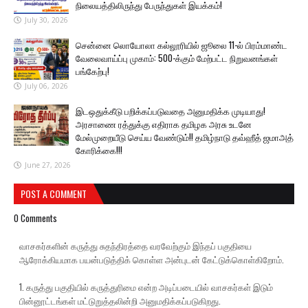
நிலையத்திலிருந்து பேருந்துகள் இயக்கம்!
July 30, 2026
சென்னை லொயோலா கல்லூரியில் ஜூலை 11-ல் பிரம்மாண்ட
வேலைவாய்ப்பு முகாம்: 500-க்கும் மேற்பட்ட நிறுவனங்கள்
பங்கேற்பு!
July 06, 2026
இடஒதுக்கீடு பறிக்கப்படுவதை அனுமதிக்க முடியாது!
அரசாணை ரத்துக்கு எதிராக தமிழக அரசு உடனே
மேல்முறையீடு செய்ய வேண்டும்!! தமிழ்நாடு தவ்ஹீத் ஜமாஅத்
கோரிக்கை!!!
June 27, 2026
POST A COMMENT
0 Comments
வாசகர்களின் கருத்து சுதந்திரத்தை வரவேற்கும் இந்தப் பகுதியை
ஆரோக்கியமாக பயன்படுத்திக் கொள்ள அன்புடன் கேட்டுக்கொள்கிறோம்.
1. கருத்து பகுதியில் கருத்துரிமை என்ற அடிப்படையில் வாசகர்கள் இடும்
பின்னூட்டங்கள் மட்டுறுத்தலின்றி அனுமதிக்கப்படுகிறது.