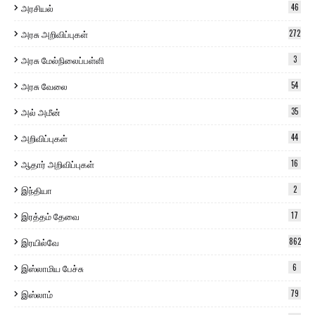
அரசியல்
46
அரசு அறிவிப்புகள்
272
அரசு மேல்நிலைப்பள்ளி
3
அரசு வேலை
54
அல் அமீன்
35
அறிவிப்புகள்
44
ஆதார் அறிவிப்புகள்
16
இந்தியா
2
இரத்தம் தேவை
17
இரயில்வே
862
இஸ்லாமிய பேச்சு
6
இஸ்லாம்
79