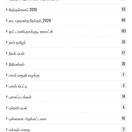
தேர்தல்களம் 2019
62
நாடாளுமன்ற தேர்தல்_2024
88
நாட்டாணிபுரசக்குடி ஊராட்சி
193
நாம் தமிழர்
33
நிவர் புயல்
17
நீதிமன்றம்
26
பாபர் மசூதி வழக்கு
7
புகார் பெட்டி
2
புகைப்படங்கள்
14
புரெவி புயல்
4
புன்னகை அறக்கட்டளை
16
மக்கள் பாதை
2