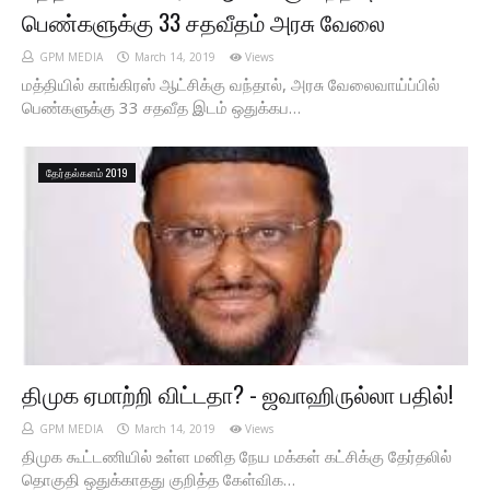
பெண்களுக்கு 33 சதவீதம் அரசு வேலை
GPM MEDIA
March 14, 2019
Views
மத்தியில் காங்கிரஸ் ஆட்சிக்கு வந்தால், அரசு வேலைவாய்ப்பில்
பெண்களுக்கு 33 சதவீத இடம் ஒதுக்கப…
தேர்தல்களம் 2019
திமுக ஏமாற்றி விட்டதா? - ஜவாஹிருல்லா பதில்!
GPM MEDIA
March 14, 2019
Views
திமுக கூட்டணியில் உள்ள மனித நேய மக்கள் கட்சிக்கு தேர்தலில்
தொகுதி ஒதுக்காதது குறித்த கேள்விக…