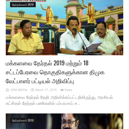
தேர்தல்களம் 2019
மக்களவை தேர்தல் 2019 மற்றும் 18
சட்டப்பேரவை தொகுதிகளுக்கான திமுக
வேட்பாளர் பட்டியல் அறிவிப்பு
GPM MEDIA
March 17, 2019
Views
மக்களவை தேர்தல் தேதி அறிவிக்கப்பட்டதிலிருந்து, அரசியல்
கட்சிகள் தேர்தல் பணிகளில் பம்பரமாய் ச…
தேர்தல்களம் 2019