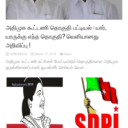
அதிமுக கூட்டணி தொகுதி பட்டியல் : யார்,
யாருக்கு எந்த தொகுதி? வெளியானது
அறிவிப்பு !
GPM MEDIA
March 17, 2019
Views
அதிமுக கூட்டணி கட்சிகள் போட்டியிடும் தொகுதிகளை அதிமுக
ஒருங்கிணைப்பாளர் ஓ.பன்னீர் செல்வம் வெள…
தேர்தல்களம் 2019