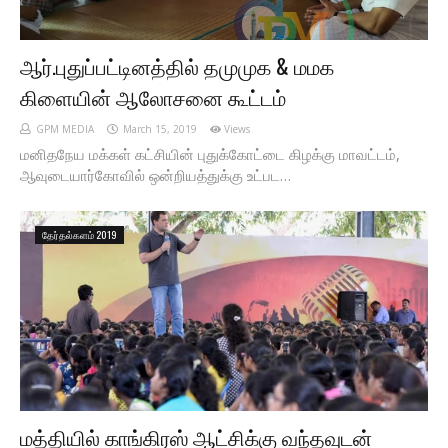
ஆர்.புதுப்பட்டினத்தில் தமுமுக & மமக
கிளையின் ஆலோசனை கூட்டம்
GPM MEDIA
March 15, 2019
Views
மனிதநேய மக்கள் கட்சியின் புதுக்கோட்டை கிழக்கு மாவட்டம்,
ஆவுடையார்கோவில் ஒன்றியத்துக்கு உட்பட…
தேர்தல்களம் 2019
மத்தியில் காங்கிரஸ் ஆட்சிக்கு வந்தவுடன்