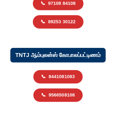
📞
97108 84108
📞
89253 30122
TNTJ ஆம்புலன்ஸ் கோபாலப்பட்டிணம்
📞
8441081083
📞
9566508108