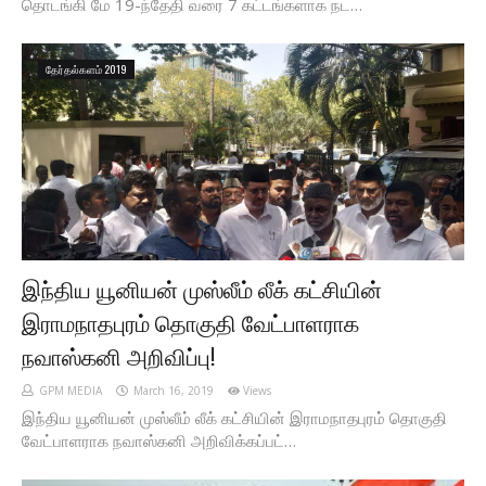
தொடங்கி மே 19-ந்தேதி வரை 7 கட்டங்களாக நட…
தேர்தல்களம் 2019
இந்திய யூனியன் முஸ்லீம் லீக் கட்சியின்
இராமநாதபுரம் தொகுதி வேட்பாளராக
நவாஸ்கனி அறிவிப்பு!
GPM MEDIA
March 16, 2019
Views
இந்திய யூனியன் முஸ்லீம் லீக் கட்சியின் இராமநாதபுரம் தொகுதி
வேட்பாளராக நவாஸ்கனி அறிவிக்கப்பட்…