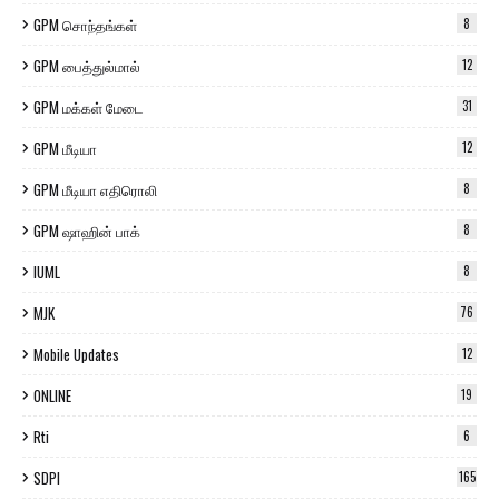
GPM சொந்தங்கள்
8
GPM பைத்துல்மால்
12
GPM மக்கள் மேடை
31
GPM மீடியா
12
GPM மீடியா எதிரொலி
8
GPM ஷாஹின் பாக்
8
IUML
8
MJK
76
Mobile Updates
12
ONLINE
19
Rti
6
SDPI
165