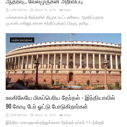
ஆதரவு… வேல்முருகன் அறிவிப்பு
GPM MEDIA
March 16, 2019
Views
மக்களவைத் தேர்தலில் திமுக கூட்டணியை ஆதரிப்பதாக
மு.க.ஸ்டாலினுடனான சந்திப்புக்குப் பிறகு, தமிழ…
மாநில செய்திகள்
உலகிலேயே மிகப்பெரிய தேர்தல் - இந்தியாவில்
90 கோடி பேர் ஓட்டு போடுகிறார்கள்
GPM MEDIA
March 16, 2019
Views
இந்திய பாராளுமன்றத்துக்கான தேர்தல் ஏப்ரல் 11-ந்தேதி