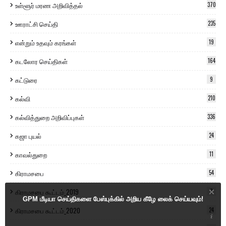
உள்ளூர் மரண அறிவித்தல்
370
ஊராட்சி செய்தி
235
என்றும் உதவும் கரங்கள்
19
கடலோர செய்திகள்
164
கட்டுரை
9
கல்வி
210
கல்வித்துறை அறிவிப்புகள்
336
கஜா புயல்
24
காவல்துறை
11
கிராமசபை
54
கிராமசபை கூட்டம்_2019
7
GPM மீடியா செய்திகளை பேஸ்புக்கில் அறிய கீழே லைக் செய்யவும்!
கிராமசபை கூட்டம்_2020
24