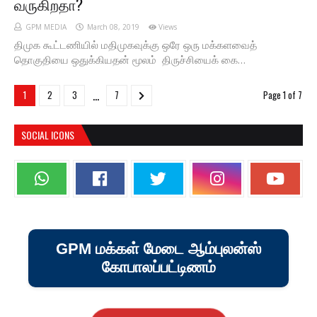
வருகிறதா?
GPM MEDIA
March 08, 2019
Views
திமுக கூட்டணியில் மதிமுகவுக்கு ஒரே ஒரு மக்களவைத்
தொகுதியை ஒதுக்கியதன் மூலம் திருச்சியைக் கை…
...
1
2
3
7
Page 1 of 7
SOCIAL ICONS
GPM மக்கள் மேடை ஆம்புலன்ஸ்
கோபாலப்பட்டிணம்