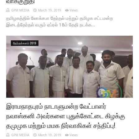
வாக்குறுதி
GPM MEDIA
March 19, 2019
Views
தமிழகத்தில் லோக்சபா தேர்தல் மற்றும் தமிழக சட்டமன்ற
இடைத்தேர்தல் வரும் ஏப்ரல் 18ம் தேதி நடக்க…
தேர்தல்களம் 2019
இராமநாதபுரம் நாடாளுமன்ற வேட்பாளர்
நவாஸ்கனி அவர்களை புதுக்கோட்டை கிழக்கு
தமுமுக மற்றும் மமக நிர்வாகிகள் சந்திப்பு!
GPM MEDIA
March 19, 2019
Views