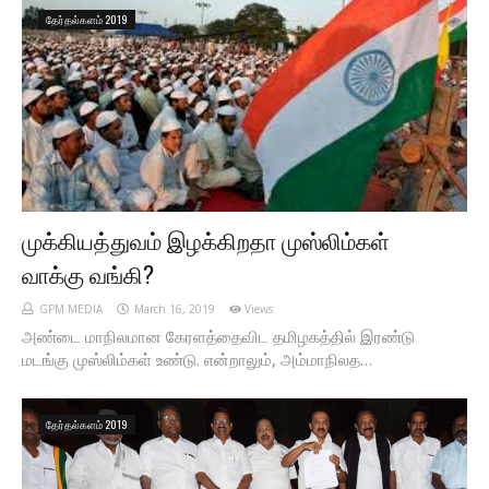
தேர்தல்களம் 2019
முக்கியத்துவம் இழக்கிறதா முஸ்லிம்கள்
வாக்கு வங்கி?
GPM MEDIA
March 16, 2019
Views
அண்டை மாநிலமான கேரளத்தைவிட தமிழகத்தில் இரண்டு
மடங்கு முஸ்லிம்கள் உண்டு. என்றாலும், அம்மாநிலத…
தேர்தல்களம் 2019