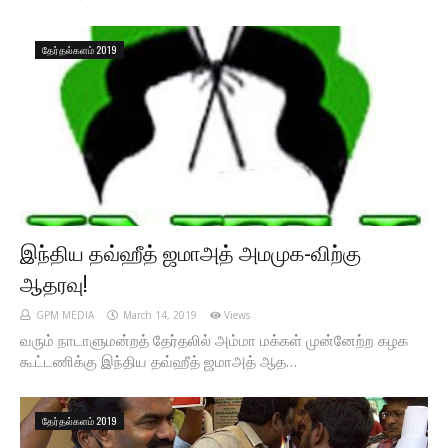
தேர்தல்களம் 2019
இந்திய தவ்ஹீத் ஜமாஅத் அமமுக-விற்கு
ஆதரவு!
GPM MEDIA
March 14, 2019
Views
வரும் நாடாளுமன்றத் தேர்தலில் அம்மா மக்கள் முன்னேற்ற கழக
கூட்டணிக்கு இந்திய தவ்ஹீத் ஜமாஅத் ஆத…
தேர்தல்களம் 2019