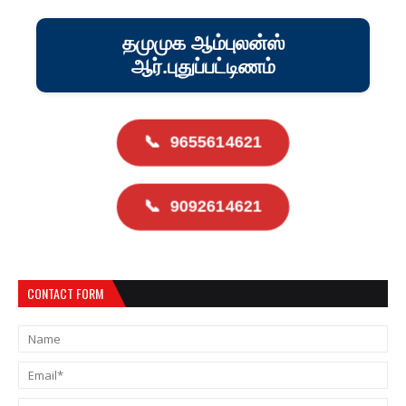
தமுமுக ஆம்புலன்ஸ்
ஆர்.புதுப்பட்டிணம்
📞
9655614621
📞
9092614621
CONTACT FORM