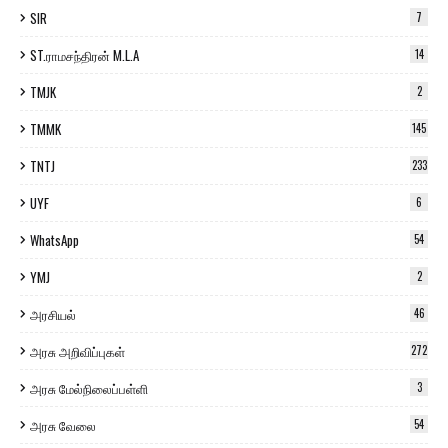
SIR
7
ST.ராமசந்திரன் M.L.A
14
TMJK
2
TMMK
145
TNTJ
233
UYF
6
WhatsApp
54
YMJ
2
அரசியல்
46
அரசு அறிவிப்புகள்
272
அரசு மேல்நிலைப்பள்ளி
3
அரசு வேலை
54