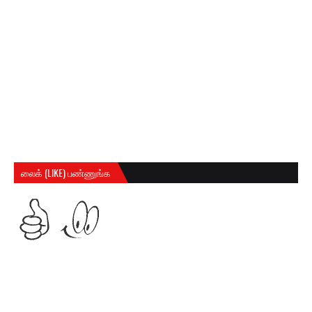
லைக் (LIKE) பண்ணுங்க