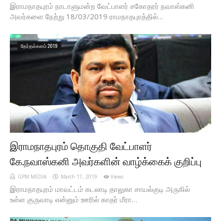
இராமநாதபுரம் நாடாளுமன்ற வேட்பாளர் சகோதரர் நவாஸ்கனி
அவர்களை நேற்று 18/03/2019 ராமநாதபுரத்தில்…
தேர்தல்களம் 2019
இராமநாதபுரம் தொகுதி வேட்பாளர்
கே.நவாஸ்கனி அவர்களின் வாழ்க்கைக் குறிப்பு
GPM MEDIA
March 17, 2019
Views
இராமநாதபுரம் மாவட்டம் கடலாடி தாலுகா சாயல்குடி அருகில்
உள்ள குருவாடி என்னும் ஊரில் காதர் மீரா…