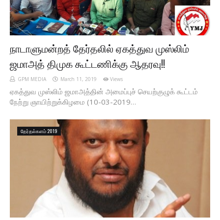
நாடாளுமன்றத் தேர்தலில் ஏகத்துவ முஸ்லிம்
ஜமாஅத் திமுக கூட்டணிக்கு ஆதரவு!!
GPM MEDIA
March 11, 2019
Views
ஏகத்துவ முஸ்லிம் ஜமாஅத்தின் அமைப்புச் செயற்குழுக் கூட்டம்
நேற்று ஞாயிற்றுக்கிழமை (10-03-2019…
தேர்தல்களம் 2019