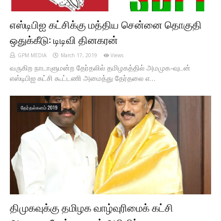
எஸ்டிபிஐ கட்சிக்கு மத்திய சென்னை தொகுதி
ஒதுக்கீடு: டிடிவி தினகரன்
GPM MEDIA
March 17, 2019
Views
வருகிற நாடாளுமன்ற தேர்தலில் தமிழகத்தில் அமமுக-வுடன்
எஸ்டிபிஐ கட்சி கூட்டணி அமைத்து தேர்தலை எ…
தேர்தல்களம் 2019
திமுகவுக்கு தமிழக வாழ்வுரிமைக் கட்சி