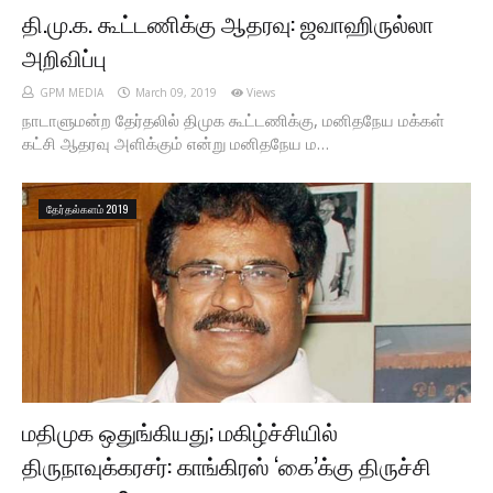
தி.மு.க. கூ‌ட்ட‌ணி‌க்கு ஆதரவு: ஜவாஹிருல்லா
அறிவிப்பு
GPM MEDIA
March 09, 2019
Views
நாடாளுமன்ற தேர்தலில் திமுக கூட்டணிக்கு, மனிதநேய மக்கள்
கட்சி ஆதரவு அளிக்கும் என்று மனிதநேய ம…
தேர்தல்களம் 2019
மதிமுக ஒதுங்கியது; மகிழ்ச்சியில்
திருநாவுக்கரசர்: காங்கிரஸ் ‘கை’க்கு திருச்சி